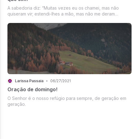
A sabedoria diz: “Muitas vezes eu os chamei, mas não
quiseram vir; estendi-lhes a mão, mas não me deram
atenção.”
Larissa Passaia
•
06/27/2021
Oração de domingo!
O Senhor é o nosso refúgio para sempre, de geração em
geração.