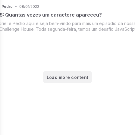
e Pedro
•
08/01/2022
JS: Quantas vezes um caractere apareceu?
riel e Pedro aqui e seja bem-vindo para mais um episódio da nossa
 Challenge House. Toda segunda-feira, temos um desafio JavaScrip
aprimorar os seus conhecimentos em programação.
Load more content