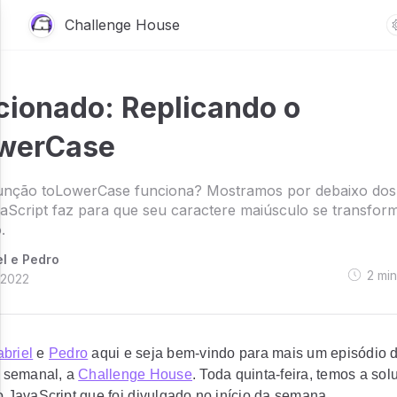
Challenge House
cionado: Replicando o
werCase
unção toLowerCase funciona? Mostramos por debaixo dos
aScript faz para que seu caractere maiúsculo se transfor
.
el e Pedro
2
mi
/2022
briel
e
Pedro
aqui e seja bem-vindo para mais um episódio 
r semanal, a
Challenge House
. Toda quinta-feira, temos a so
 JavaScript que foi divulgado no início da semana.