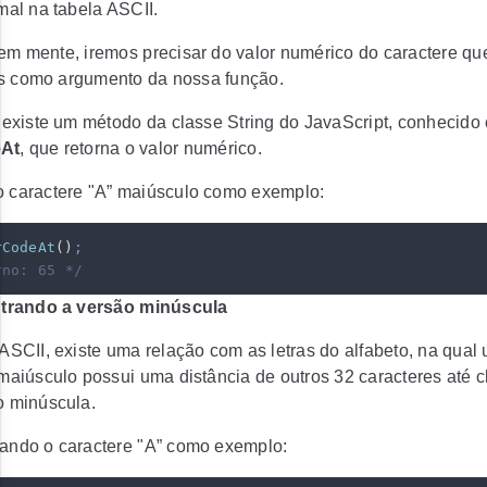
mal na tabela ASCII.
em mente, iremos precisar do valor numérico do caractere qu
 como argumento da nossa função.
 existe um método da classe String do JavaScript, conhecid
At
, que retorna o valor numérico.
 caractere "A” maiúsculo como exemplo:
rCodeAt
()
;
rno: 65 */
trando a versão minúscula
ASCII, existe uma relação com as letras do alfabeto, na qual
maiúsculo possui uma distância de outros 32 caracteres até 
o minúscula.
ando o caractere "A” como exemplo: