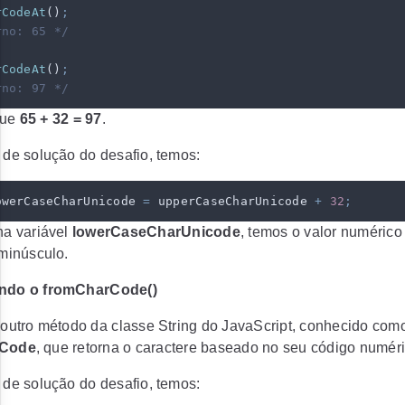
rCodeAt
()
;
rno: 65 */
rCodeAt
()
;
rno: 97 */
que
65 + 32 = 97
.
 de solução do desafio, temos:
owerCaseCharUnicode
 =
 upperCaseCharUnicode
 +
 32
;
na variável
lowerCaseCharUnicode
, temos o valor numéric
minúsculo.
zando o fromCharCode()
 outro método da classe String do JavaScript, conhecido com
rCode
, que retorna o caractere baseado no seu código numéri
 de solução do desafio, temos: