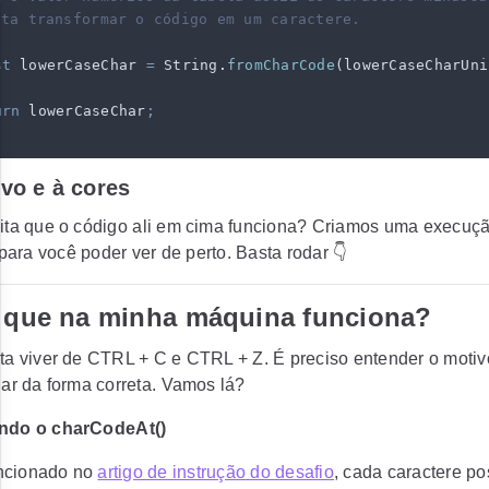
asta transformar o código em um caractere.
st
 lowerCaseChar
 =
 String
.
fromCharCode
(
lowerCaseCharUni
urn
 lowerCaseChar
;
ivo e à cores
ita que o código ali em cima funciona? Criamos uma execuçã
para você poder ver de perto. Basta rodar 👇
r que na minha máquina funciona?
ta viver de CTRL + C e CTRL + Z. É preciso entender o moti
ar da forma correta. Vamos lá?
zando o charCodeAt()
cionado no
artigo de instrução do desafio
, cada caractere p