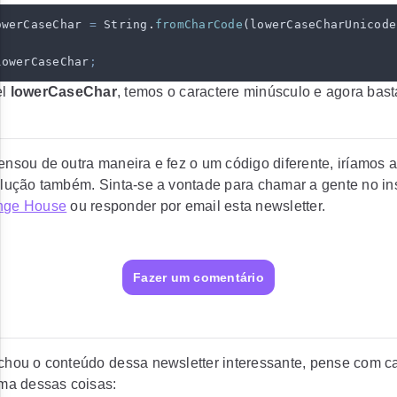
owerCaseChar
 =
 String
.
fromCharCode
(
lowerCaseCharUnicode
lowerCaseChar
;
el
lowerCaseChar
, temos o caractere minúsculo e agora bast
nsou de outra maneira e fez o um código diferente, iríamos 
olução também. Sinta-se a vontade para chamar a gente no i
nge House
ou responder por email esta newsletter.
Fazer um comentário
chou o conteúdo dessa newsletter interessante, pense com c
uma dessas coisas: