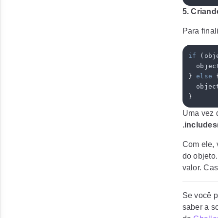
5. Crian
Para final
if
 (
obj
  objec
}
 else
 
  objec
}
Uma vez 
.includes
Com ele, 
do objeto
valor. Cas
Se você p
saber a s