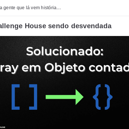
 gente que lá vem história…
allenge House sendo desvendada