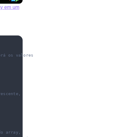
ay em um
erá os valores
rescente, 
do array,