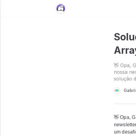
Solu
Arra
👋 Opa, G
nossa new
solução d
Gabri
👋 Opa, G
newslette
um desafi