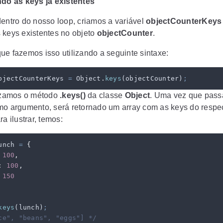
do as keys já existentes
dentro do nosso loop, criamos a variável
objectCounterKeys
 keys existentes no objeto
objectCounter
.
ue fazemos isso utilizando a seguinte sintaxe:
bjectCounterKeys
 =
 Object
.
keys
(
objectCounter
)
;
lizamos o método
.keys()
da classe
Object
. Uma vez que pas
mo argumento, será retornado um array com as keys do respe
ra ilustrar, temos:
unch
 =
 {
 100
,
:
 100
,
 150
keys
(
lunch
)
;
ce", "beans", "eggs"] */