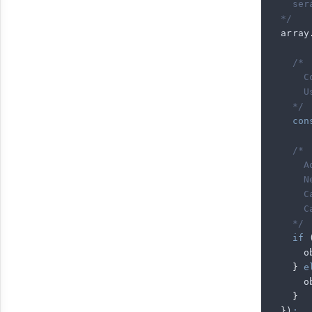
    ser
  */
  array
    /*
      C
      U
    */
    con
    /*
      A
      N
      C
      C
    */
    if
 
      o
    }
 e
      o
    }
  }
)
;