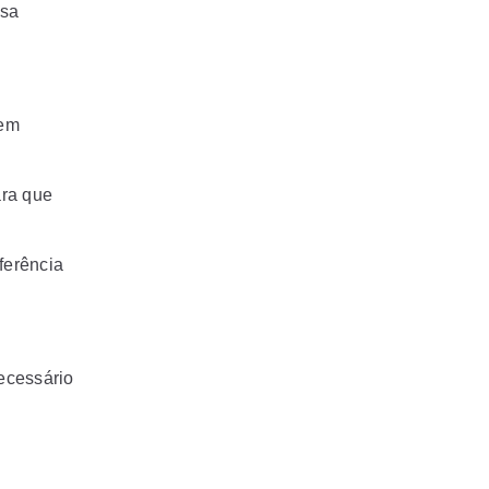
ssa
dem
ara que
ferência
necessário