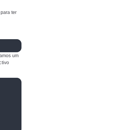
para ter
samos um
ctivo