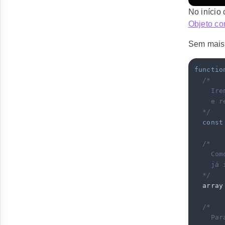
No início
Objeto co
Sem mais 
functio
  /*
    Ire
    e r
  */
  const
  /*
    Com
    já 
  */
  array
  /*
    Par