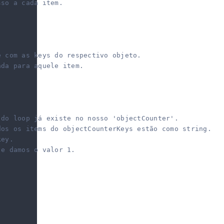
sso a cada item.
e com as keys do respectivo objeto.
ada para aquele item.
 do loop já existe no nosso 'objectCounter'.
dos os items do objectCounterKeys estão como string.
key.
 e damos o valor 1.