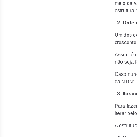
meio da v
estrutura 
2. Orden
Um dos de
crescente
Assim, é m
não seja f
Caso nunc
da MDN:
3. Iteran
Para faze
iterar pel
A estrutur