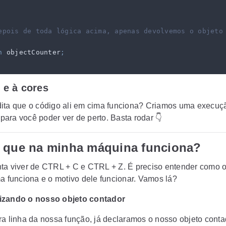
epois de toda lógica acima, apenas devolvemos o objeto
n
 objectCounter
;
 e à cores
ita que o código ali em cima funciona? Criamos uma execuç
para você poder ver de perto. Basta rodar 👇
r que na minha máquina funciona?
ta viver de CTRL + C e CTRL + Z. É preciso entender como 
ma funciona e o motivo dele funcionar. Vamos lá?
lizando o nosso objeto contador
ra linha da nossa função, já declaramos o nosso objeto conta