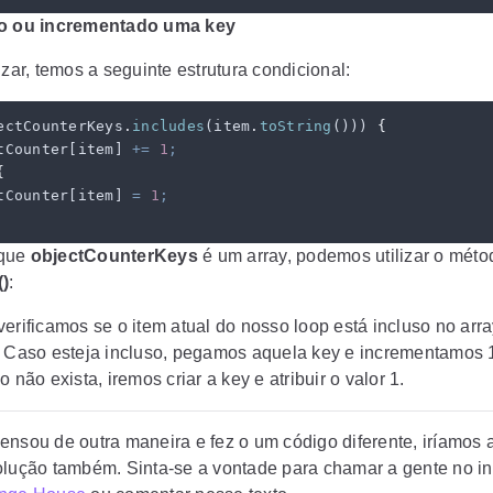
do ou incrementado uma key
izar, temos a seguinte estrutura condicional:
ectCounterKeys
.
includes
(
item
.
toString
())) 
{
tCounter
[
item
] 
+=
 1
;
{
tCounter
[
item
] 
=
 1
;
que
objectCounterKeys
é um array, podemos utilizar o méto
()
:
verificamos se o item atual do nosso loop está incluso no arr
. Caso esteja incluso, pegamos aquela key e incrementamos 
o não exista, iremos criar a key e atribuir o valor 1.
ensou de outra maneira e fez o um código diferente, iríamos 
olução também. Sinta-se a vontade para chamar a gente no i