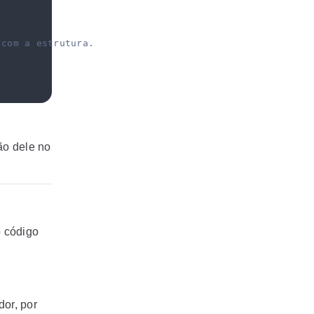
 com a estrutura.
ão dele no
o código
dor, por