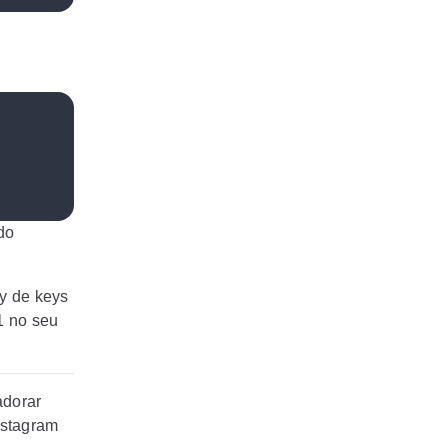
do
ay de keys
1 no seu
adorar
nstagram