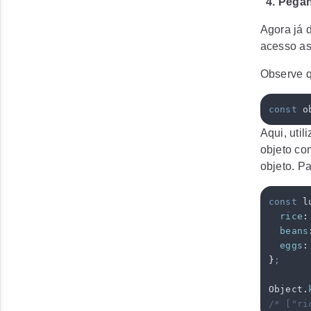
4. Pegan
Agora já 
acesso as
Observe q
const
 o
Aqui, uti
objeto co
objeto. Pa
const
 l
  rice
:
  beans
  eggs
:
}
;
Object
.
/* ["ri