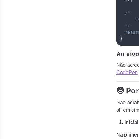
  /*
      D
  */
  retur
}
Ao vivo
Não acred
CodePen
🤓 Po
Não adian
ali em ci
1. Inicia
Na primei