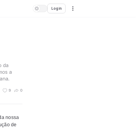
Login
o da
mos a
ana.
9
0
 da nossa
lução de