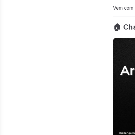
Vem com a
🏠 Ch