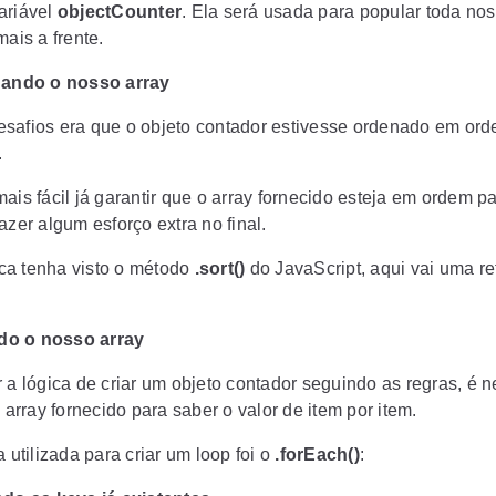
ariável
objectCounter
. Ela será usada para popular toda no
mais a frente.
ando o nosso array
safios era que o objeto contador estivesse ordenado em or
.
ais fácil já garantir que o array fornecido esteja em ordem p
azer algum esforço extra no final.
a tenha visto o método
.sort()
do JavaScript, aqui vai uma re
do o nosso array
r a lógica de criar um objeto contador seguindo as regras, é 
o array fornecido para saber o valor de item por item.
a utilizada para criar um loop foi o
.forEach()
: