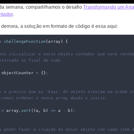
 da semana, compartilhamos o desafio
Transformando um Arr
ntador
.
demora, a solução em formato de código é essa aqui:
n
 challengeFunction
(
array
)
 {
mos inicializar o nosso objeto contador que será receb
etornado no final de tudo.
 objectCounter
 =
 {}
;
o é preciso que as 'keys' do objeto estejam em ordem c
iremos ordenar o nosso array desde o início.
 =
 array
.
sort
(
(
a
,
 b
)
 =>
 a
 -
 b
)
;
a poder fazer a criação do nosso objeto com cada item 