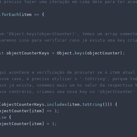
á preciso fazer uma iteração em cima dele para ter ace
.
forEach
(
item
 =>
 {
om 'Object.keys(objectCounter)', temos um array soment
saremos isso para verificar caso já exista uma key cri
st
 objectCounterKeys
 =
 Object
.
keys
(
objectCounter
)
;
qui acontece a verificação de procurar se o item atual
esse caso, é preciso utilizar o '.toString', porque to
aso já exista, somamos mais um no valor da respectiva 
aso contrário, criamos uma nova key no 'objectCounter'
(
objectCounterKeys
.
includes
(
item
.
toString
())) 
{
bjectCounter
[
item
] 
+=
 1
;
lse
 {
bjectCounter
[
item
] 
=
 1
;