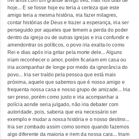
mil anos com um grande amigo seu, mas nos dias de
hoje... E se fosse hoje eu teria a certeza que este
amigo teria a mesma história, iria fazer milagres,
contar histórias de Deus e trazer a esperança, iria ser
perseguido por aqueles que temem a perda do poder
dentro da igreja ou de outras igrejas e iria confundir e
amendontrar os políticos, o povo iria exalta-lo como
Rei e dias após iria gritar pela morte dele... Alguns
iriam reconhecer o amor, porém ficariam em casa ou
iria acompanhar de longe por medo da ignorância do
povo... Iria ser traído pela pessoa que está mais
próxima, aquele que sabemos que é nosso amigo e
frequenta nossa casa e nosso grupo de amizade... Iria
ser preso, porém como justo e iria acompanhar a
polícia aonde seria julgado, não iria debater com
autoridade, pois, saberia que era necessário ser
exemplo e mudar a nossa história e o nosso destino...
Iria ser zombado assim como somos quando fazemos
algo diferente da maioria e riem da nossa cara... Iriam