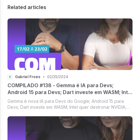
Related articles
Gabriel Froes
•
02/25/2024
COMPILADO #138 - Gemma é IA para Devs;
Android 15 para Devs; Dart investe em WASM; Intel
fará Chips para Microsoft
Gemma é nova IA para Devs do Google; Android 15 para
Devs; Dart investe em WASM; Intel quer destronar NVIDIA;
Desafios de Complexidade no Rust [Compilado #138]