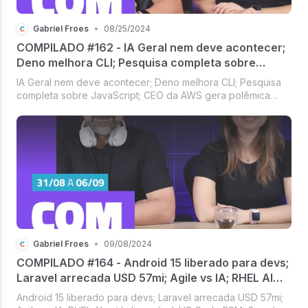
Gabriel Froes
•
08/25/2024
COMPILADO #162 - IA Geral nem deve acontecer;
Deno melhora CLI; Pesquisa completa sobre
JavaScript; CEO da AWS gera polêmica com devs;
IA Geral nem deve acontecer; Deno melhora CLI; Pesquisa
IA da Microsoft se supera
completa sobre JavaScript; CEO da AWS gera polêmica
com devs; IA da Microsoft se supera [Compilado #162]
Gabriel Froes
•
09/08/2024
COMPILADO #164 - Android 15 liberado para devs;
Laravel arrecada USD 57mi; Agile vs IA; RHEL AI
está disponível; VS Code ESM; Google explica
Android 15 liberado para devs; Laravel arrecada USD 57mi;
telemetria no Go