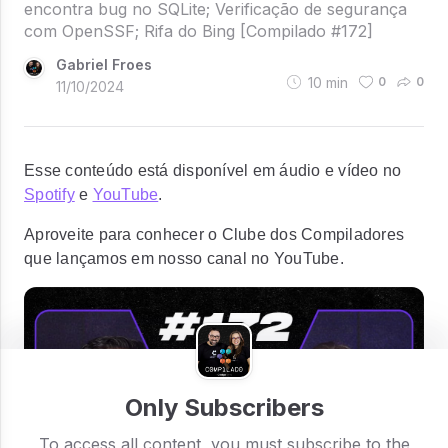
encontra bug no SQLite; Verificação de segurança
com OpenSSF; Rifa do Bing [Compilado #172]
Gabriel Froes
10
min
0
0
11/10/2024
Esse conteúdo está disponível em áudio e vídeo no
Spotify
e
YouTube
.
Aproveite para conhecer o Clube dos Compiladores
que lançamos em nosso canal no YouTube.
Only Subscribers
To access all content, you must subscribe to the