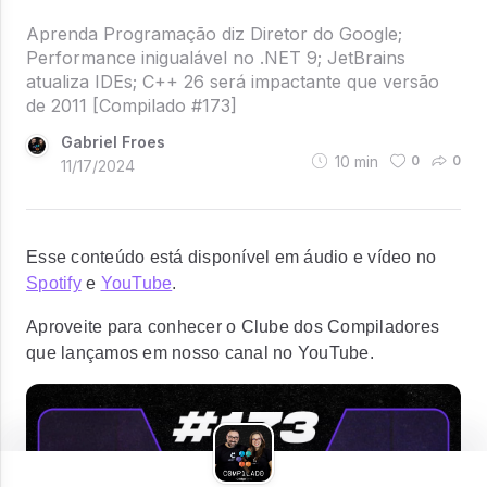
Aprenda Programação diz Diretor do Google;
Performance inigualável no .NET 9; JetBrains
atualiza IDEs; C++ 26 será impactante que versão
de 2011 [Compilado #173]
Gabriel Froes
10
min
0
0
11/17/2024
Esse conteúdo está disponível em áudio e vídeo no
Spotify
e
YouTube
.
Aproveite para conhecer o Clube dos Compiladores
que lançamos em nosso canal no YouTube.