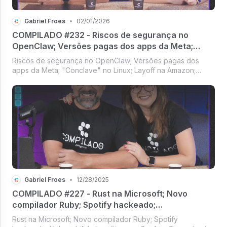
Gabriel Froes
•
02/01/2026
COMPILADO #232 - Riscos de segurança no
OpenClaw; Versões pagas dos apps da Meta;
"Conclave" no Linux; Layoff na Amazon; Visual do
Riscos de segurança no OpenClaw; Versões pagas dos
Aluminum OS
apps da Meta; "Conclave" no Linux; Layoff na Amazon;
Visual do Aluminum OS [Compilado #232]
Gabriel Froes
•
12/28/2025
COMPILADO #227 - Rust na Microsoft; Novo
compilador Ruby; Spotify hackeado;
Vulnerabilidade crítica no n8n; App Store aberta
Rust na Microsoft; Novo compilador Ruby; Spotify
no Brasil