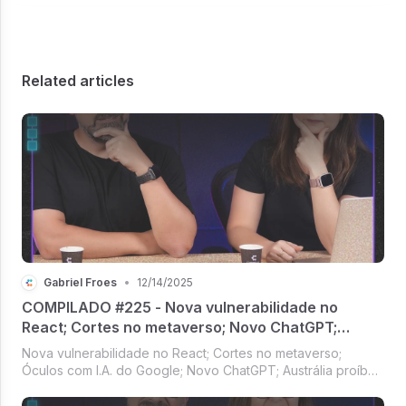
Related articles
Gabriel Froes
•
12/14/2025
COMPILADO #225 - Nova vulnerabilidade no
React; Cortes no metaverso; Novo ChatGPT;
Austrália proíbe redes sociais para menores
Nova vulnerabilidade no React; Cortes no metaverso;
Óculos com I.A. do Google; Novo ChatGPT; Austrália proíbe
redes sociais para menores [Compilado #225]