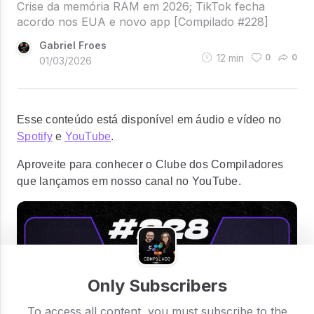
Crise da memória RAM em 2026; TikTok fecha
acordo nos EUA e novo app [Compilado #228]
Gabriel Froes
12
min
0
0
01/03/2026
Esse conteúdo está disponível em áudio e vídeo no
Spotify
e
YouTube
.
Aproveite para conhecer o Clube dos Compiladores
que lançamos em nosso canal no YouTube.
Only Subscribers
To access all content, you must subscribe to the