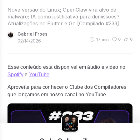
Nova versão do Linux; OpenClaw vira alvo de
malware; IA como justificativa para demissões?;
Atualizações no Flutter e Go [Compilado #233]
Gabriel Froes
17
min
0
0
02/14/2026
Esse conteúdo está disponível em áudio e vídeo no
Spotify
e
YouTube
.
Aproveite para conhecer o Clube dos Compiladores
que lançamos em nosso canal no YouTube.