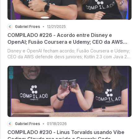
Gabriel Froes
•
12/21/2025
COMPILADO #226 - Acordo entre Disney e
OpenAI; Fusão Coursera e Udemy; CEO da AWS
defende devs jr; Kotlin 2.3 com Java 25; Instagram
Disney e OpenAI fecham acordo; Fusão Coursera e Udemy;
Reels para TVs
CEO da AWS defende devs juniores; Kotlin 2.3 com Java 25;
Reels do Instagram para TVs [Compilado #226]
Gabriel Froes
•
01/18/2026
COMPILADO #230 - Linus Torvalds usando Vibe
Coding; Claude pra saúde e Cowork; Cade