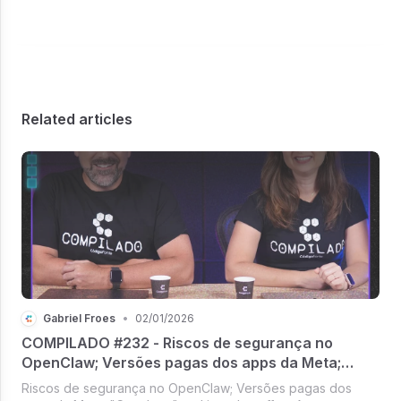
Related articles
Gabriel Froes
•
02/01/2026
COMPILADO #232 - Riscos de segurança no
OpenClaw; Versões pagas dos apps da Meta;
"Conclave" no Linux; Layoff na Amazon; Visual do
Riscos de segurança no OpenClaw; Versões pagas dos