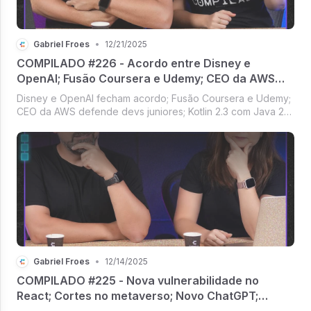
Gabriel Froes
•
12/21/2025
COMPILADO #226 - Acordo entre Disney e
OpenAI; Fusão Coursera e Udemy; CEO da AWS
defende devs jr; Kotlin 2.3 com Java 25; Instagram
Disney e OpenAI fecham acordo; Fusão Coursera e Udemy;
Reels para TVs
CEO da AWS defende devs juniores; Kotlin 2.3 com Java 25;
Reels do Instagram para TVs [Compilado #226]
Gabriel Froes
•
12/14/2025
COMPILADO #225 - Nova vulnerabilidade no
React; Cortes no metaverso; Novo ChatGPT;
Austrália proíbe redes sociais para menores