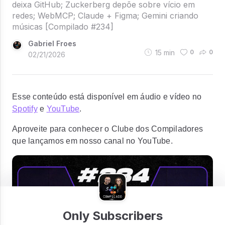
deixa GitHub; Zuckerberg depõe sobre vício em
redes; WebMCP; Claude + Figma; Gemini criando
músicas [Compilado #234]
Gabriel Froes
15
min
0
0
02/21/2026
Esse conteúdo está disponível em áudio e vídeo no
Spotify
e
YouTube
.
Aproveite para conhecer o Clube dos Compiladores
que lançamos em nosso canal no YouTube.
Only Subscribers