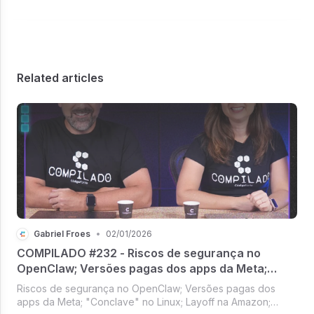
Related articles
Gabriel Froes
•
02/01/2026
COMPILADO #232 - Riscos de segurança no
OpenClaw; Versões pagas dos apps da Meta;
"Conclave" no Linux; Layoff na Amazon; Visual do
Riscos de segurança no OpenClaw; Versões pagas dos
Aluminum OS
apps da Meta; "Conclave" no Linux; Layoff na Amazon;