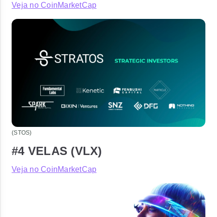
Veja no CoinMarketCap
(STOS)
#4 VELAS (VLX)
Veja no CoinMarketCap