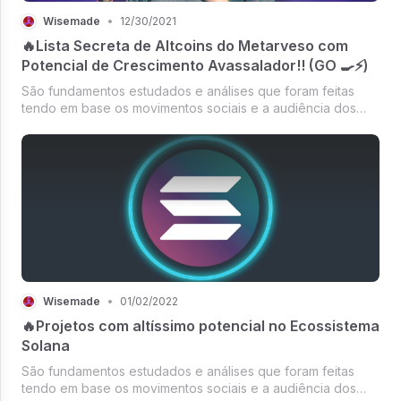
Wisemade
•
12/30/2021
🔥Lista Secreta de Altcoins do Metarveso com
Potencial de Crescimento Avassalador!! (GO 🍳⚡)
São fundamentos estudados e análises que foram feitas
tendo em base os movimentos sociais e a audiência dos
principais canais de comunicação do mundo.
Wisemade
•
01/02/2022
🔥Projetos com altíssimo potencial no Ecossistema
Solana
São fundamentos estudados e análises que foram feitas
tendo em base os movimentos sociais e a audiência dos