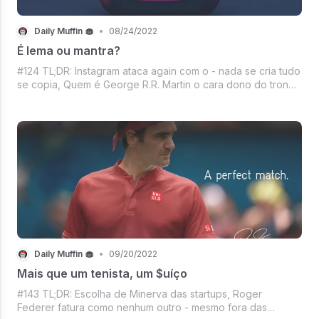
Daily Muffin 🧁
•
08/24/2022
É lema ou mantra?
#124 TL;DR: Instagram ataca again com o - nada se cria tudo
se copia, Quem é George R.R. Martin o cara dono do trono
de ferro?, O WhatsApp o nº1, A segurança aparentemente
insegura do Twitter, O TikTok rastreando teclas digitadas
pelos usuários, Mer
Daily Muffin 🧁
•
09/20/2022
Mais que um tenista, um $uíço
#143 TL;DR: Escolha de Minerva das startups, Roger
Federer fatura como nenhum outro - mesmo fora das