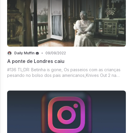
Daily Muffin 🧁
•
09/09/2022
A ponte de Londres caiu
#136 TL;DR: Betinha is gone, Os passeios com as crianças
pesando no bolso dos pais americanos,Knives Out 2 na
Netflix, Apple agora resolveu gostar de anúncios, Como
seria o Twitter da Disney?, Estado Dourado no escuro,
Mercado crypto ignorando Jerome