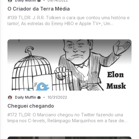
Daily Muffin 🧁
•
09/14/2022
O Criador da Terra Média
#139 TL;DR: J. R.R. Tolkien o cara que contou uma história e
tanto!, As estrelas do Emmy HBO e Apple TV+, Um
avoadinho da Meta esqueceu o novo headset VR por aí,
Blue Origin com problemas, Banda dos Macacos Entediados
agora nível Queen B e RiRi, Polí
Daily Muffin 🧁
•
10/31/2022
Cheguei chegando
#172 TL;DR: O Marciano chegou no Twitter fazendo uma
limpa nos C-levels, Relâmpago Marquinhos em a fase de
prejuízos continua, Apple superando expectativas,
Dogecoin só alegria com sucesso do dindo no Twitter,
Christian Bale e Edgar Allan Poe na Netf