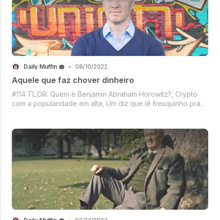
Daily Muffin 🧁
•
08/10/2022
Aquele que faz chover dinheiro
#114 TL;DR: Quem é Benjamin Abraham Horowitz?, Crypto
com a popularidade em alta, Um diz que lê fresquinho pra
você, Universal emplacando sucesso, Mercado crypto
esperançoso and more no DM de hoje!