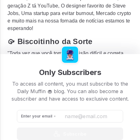
geração Z tá YouTube, O designer favorito de Steve
Jobs, Uma startup para evitar burnout, Mercado crypto
e muito mais na nossa fornada de notícias estamos te
esperando!
🥠 Biscoitinho da Sorte
"Toda vez que você toma a decisão difícil e correta,
você se torna um pouco mais corajoso, e toda vez que
você toma a decisão fácil e errada, você se torna um
Only Subscribers
pouco mais covarde. Se você for o CEO, essas
escolhas levarão a uma empresa corajosa ou
To access all content, you must subscribe to the
covarde." - Ben Horowitz
Daily Muffin 🧁 blog. You can also become a
subscriber and have access to exclusive content.
Enter your email
Subscribe