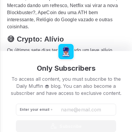
Mercado dando um refresco, Netflix vai virar a nova
Blockbuster?, ApeCoin deu uma ATH bem
interessante, Relógio do Google vazado e outras
coisinhas.
😅 Crypto: Alívio
Os últimos sete dias tem nos dado um leve alívio.
Bitcoin subindo acima de 5% e ETH passando de 3%
de ganhos na semana. Hoje, vemos mais verdinhos
Only Subscribers
que vermelhos na lista de moedas favoritas. Um dia
de paz, será?
To access all content, you must subscribe to the
Daily Muffin 🧁 blog. You can also become a
subscriber and have access to exclusive content.
Enter your email
Subscribe