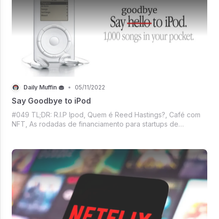
Daily Muffin 🧁
•
05/11/2022
Say Goodbye to iPod
#049 TL;DR: R.I.P Ipod, Quem é Reed Hastings?, Café com
NFT, As rodadas de financiamento para startups de
blockchain seguindo o jogo, Uma seleção de livros novinha
no Diz que lê e o Mercado crypto. Só vem!