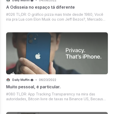
Daily Muffin 🧁
•
04/08/2022
A Odisseia no espaço tá diferente
#026 TL;DR: O gráfico pizza mais triste desde 1980, Você
iria pra Lua com Elon Musk ou com Jeff Bezos?, Mercado
Crypto, Bitcoin virando moeda corrente e Peter Thiel
pistolaço.
Daily Muffin 🧁
•
06/23/2022
Muito pessoal, é particular.
#080 TL;DR: App Tracking Transparency na mira das
autoridades, Bitcoin livre de taxas na Binance US, Because
I'm happy clap along... Tem Pharrel Williams e NFT, É NFT
usado é?, Roupas de luxo pro avatar da Meta, Mercado
Crypto segurando o fôlego e ma