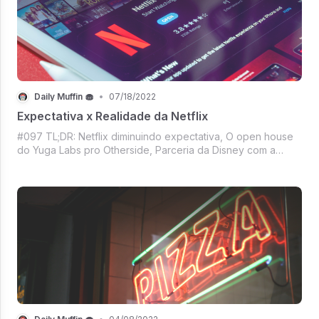
Daily Muffin 🧁
•
07/18/2022
Expectativa x Realidade da Netflix
#097 TL;DR: Netflix diminuindo expectativa, O open house
do Yuga Labs pro Otherside, Parceria da Disney com a
Polygon Studios, Um década do primeiro vídeo viral no
YouTube, HBO/HBO Max lidera indicações ao Emmy,
Mercado Crypto tá dando bom e muito m