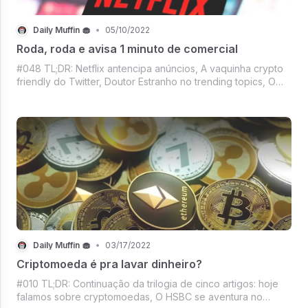
Daily Muffin 🧁
•
05/10/2022
Roda, roda e avisa 1 minuto de comercial
#048 TL;DR: Netflix antencipa anúncios, A vaquinha crypto
friendly do Twitter, Doutor Estranho no trending topics, O
NFT pra caridade da Material girl, Binance na seleção
brasileira, O discurso da rainha, Mercado crypto só no
didididiê and more.
Daily Muffin 🧁
•
03/17/2022
Criptomoeda é pra lavar dinheiro?
#010 TL;DR: Continuação da trilogia de cinco artigos: hoje
falamos sobre cryptomoedas, O HSBC se aventura no