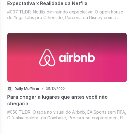
Expectativa x Realidade da Netflix
#097 TL;DR: Netflix diminuindo expectativa, O open house
do Yuga Labs pro Otherside, Parceria da Disney com a
Polygon Studios, Um década do primeiro vídeo viral no
YouTube, HBO/HBO Max lidera indicações ao Emmy,
Mercado Crypto tá dando bom e muito m
Daily Muffin 🧁
•
05/12/2022
Para chegar a lugares que antes você não
chegaria
#050 TL;DR: O tapa no visual do Airbnb, EA Sports sem FIFA,
O 'calma galera' da Coinbase, Procura-se cryptoqueen, El
Salvador mode VC ativado, As últimas de Elon e Twitter ❤️, E
o NFT da Madonna, einh!?, Mercado Crypto: vamos fazer