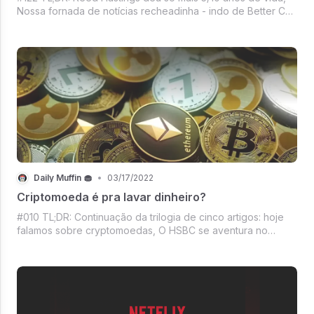
Nossa fornada de notícias recheadinha - indo de Better Call
Saul passando pelo filme que os indianos querem ver na
indicação de melhor filme estrangeiro em 2023 até chegar
no lançamento da Sony
Daily Muffin 🧁
•
03/17/2022
Criptomoeda é pra lavar dinheiro?
#010 TL;DR: Continuação da trilogia de cinco artigos: hoje
falamos sobre cryptomoedas, O HSBC se aventura no
Metaverso usando Sandbox, As últimas do mercado de
crypto, O mercado no-code e low-code e crescimento da
Webflow.