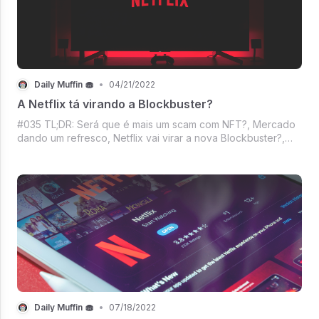
Daily Muffin 🧁
•
04/21/2022
A Netflix tá virando a Blockbuster?
#035 TL;DR: Será que é mais um scam com NFT?, Mercado
dando um refresco, Netflix vai virar a nova Blockbuster?,
ApeCoin deu uma ATH bem interessante, Relógio do
Google vazado e outras coisinhas.
Daily Muffin 🧁
•
07/18/2022