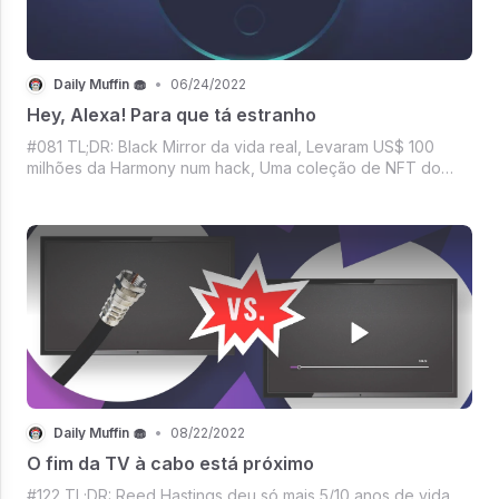
Daily Muffin 🧁
•
06/24/2022
Hey, Alexa! Para que tá estranho
#081 TL;DR: Black Mirror da vida real, Levaram US$ 100
milhões da Harmony num hack, Uma coleção de NFT do
CR7 na Binance, Será que vai dá pra mentir idade no IG?,
Todo mundo de olho na propaganda da dona Netiflix,
Mercado Crypto com disposição pra se
Daily Muffin 🧁
•
08/22/2022
O fim da TV à cabo está próximo
#122 TL;DR: Reed Hastings deu só mais 5/10 anos de vida,