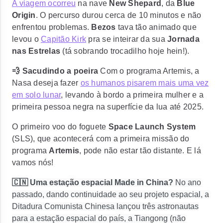
A viagem ocorreu
na nave
New Shepard
, da
Blue
Origin
. O percurso durou cerca de 10 minutos e não
enfrentou problemas.
Bezos
tava tão animado que
levou o
Capitão Kirk
pra se inteirar da sua
Jornada
nas Estrelas
(tá sobrando trocadilho hoje hein!).
💨 Sacudindo a poeira
Com o programa Artemis, a
Nasa deseja fazer
os humanos pisarem mais uma vez
em solo lunar
,
levando à bordo a primeira mulher e a
primeira pessoa negra na superfície da lua até 2025.
O primeiro voo do foguete
Space Launch System
(SLS), que acontecerá com a primeira missão do
programa
Artemis
, pode não estar tão distante. E lá
vamos nós!
🇨🇳 Uma estação espacial Made in China?
No ano
passado, dando continuidade ao seu projeto espacial,
a
Ditadura Comunista Chinesa lançou três astronautas
para a estação espacial do país,
a Tiangong (não