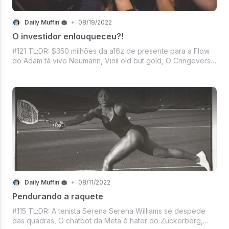
Daily Muffin 🧁
•
08/19/2022
O investidor enlouqueceu?!
#121 TL;DR: $350 milhões da a16z de presente para a Flow
do Adam tá vivo Neumann, Vinil old but gold, O Cringeverso
da Meta, Casa do Dragão contra Os Anéis de Poder em
mais uma batalha dos streamings, E Mercado crypto sem
forças pra reagir a maré ve
Daily Muffin 🧁
•
08/11/2022
Pendurando a raquete
#115 TL;DR: A tenista Serena Serena Williams se despede
das quadras, O chatbot da Meta é hater do Zuckerberg,