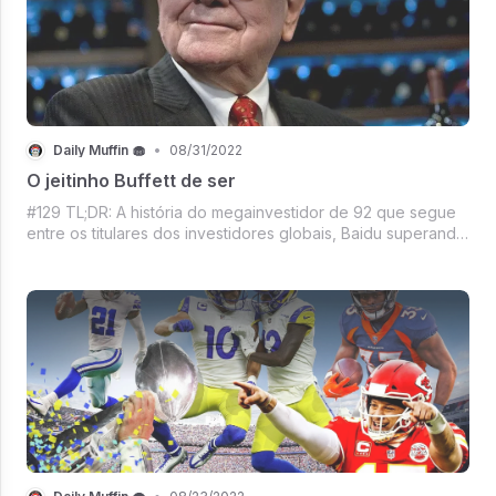
Daily Muffin 🧁
•
08/31/2022
O jeitinho Buffett de ser
#129 TL;DR: A história do megainvestidor de 92 que segue
entre os titulares dos investidores globais, Baidu superando
expectativas, Cão robô fazendo a segurança do Rock in
Rio, Warner arrependida e Facebook com NFT. DM de hoje
está imperdível!