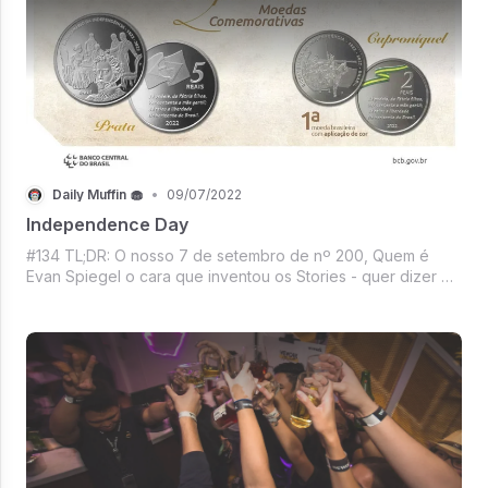
Daily Muffin 🧁
•
09/07/2022
Independence Day
#134 TL;DR: O nosso 7 de setembro de nº 200, Quem é
Evan Spiegel o cara que inventou os Stories - quer dizer o
Snapchat?, Elon “The Troll” Musk ataca novamente, E a
próxima história explorada por Hollywood será da Máfia do
PayPal, Mercado Crypto vai