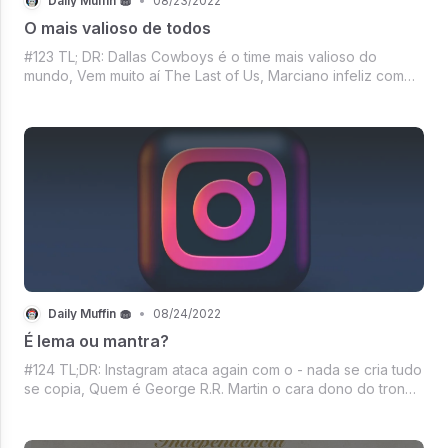
Daily Muffin 🧁
•
08/23/2022
O mais valioso de todos
#123 TL; DR: Dallas Cowboys é o time mais valioso do
mundo, Vem muito aí The Last of Us, Marciano infeliz com
desemprenho da Neuralink, Agora se a série não for capaz
de derrubar o streaming - nem é sucesso, Mercado Crypto
firme em um dia de respiro,
Daily Muffin 🧁
•
08/24/2022
É lema ou mantra?
#124 TL;DR: Instagram ataca again com o - nada se cria tudo
se copia, Quem é George R.R. Martin o cara dono do trono
de ferro?, O WhatsApp o nº1, A segurança aparentemente
insegura do Twitter, O TikTok rastreando teclas digitadas
pelos usuários, Mer