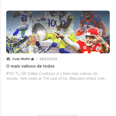
Netflix, Apple agora resolveu gostar de anúncios, Como
seria o Twitter da Disney?, Estado Dourado no escuro,
Mercado crypto ignorando Jerome
Daily Muffin 🧁
•
08/23/2022
O mais valioso de todos
#123 TL; DR: Dallas Cowboys é o time mais valioso do
mundo, Vem muito aí The Last of Us, Marciano infeliz com
desemprenho da Neuralink, Agora se a série não for capaz
de derrubar o streaming - nem é sucesso, Mercado Crypto
firme em um dia de respiro,