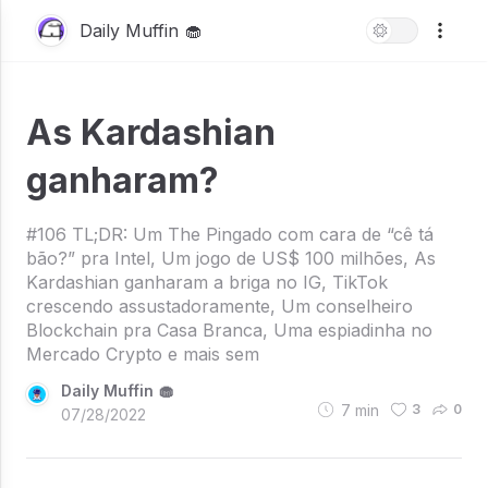
Daily Muffin 🧁
As Kardashian
ganharam?
#106 TL;DR: Um The Pingado com cara de “cê tá
bão?” pra Intel, Um jogo de US$ 100 milhões, As
Kardashian ganharam a briga no IG, TikTok
crescendo assustadoramente, Um conselheiro
Blockchain pra Casa Branca, Uma espiadinha no
Mercado Crypto e mais sem
Daily Muffin 🧁
7
min
3
0
07/28/2022