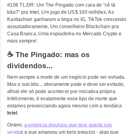
#106 TL;DR: Um The Pingado com cara de “cê tá
bão?” pra Intel, Um jogo de US$ 100 milhões, As
Kardashian ganharam a briga no IG, TikTok crescendo
assustadoramente, Um conselheiro Blockchain pra
Casa Branca, Uma espiadinha no Mercado Crypto e
mais sempre!
☕ The Pingado: mas os
dividendos...
Nem sempre a morte de um negócio pode ser evitada.
Mas o suicídio... obviamente pode e deve ser evitado,
afinal ele só pode acontecer por iniciativa própria.
Infelizmente, é exatamente esse tipo de morte que
estamos presenciando agora mesmo com a lendária
Intel
.
Ontem,
a empresa divulgou que teve queda nas
venda
s e que amargou um belo prejuízo - algo que