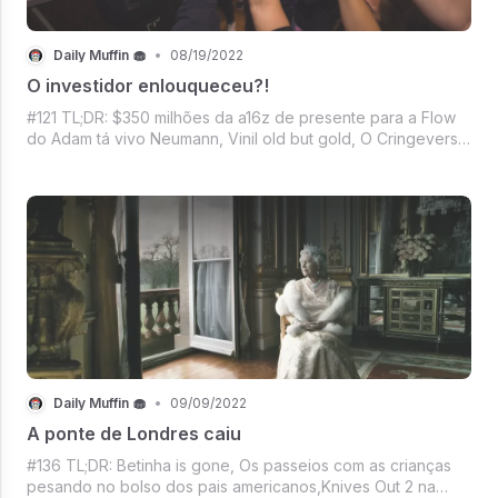
Daily Muffin 🧁
•
08/19/2022
O investidor enlouqueceu?!
#121 TL;DR: $350 milhões da a16z de presente para a Flow
do Adam tá vivo Neumann, Vinil old but gold, O Cringeverso
da Meta, Casa do Dragão contra Os Anéis de Poder em
mais uma batalha dos streamings, E Mercado crypto sem
forças pra reagir a maré ve
Daily Muffin 🧁
•
09/09/2022
A ponte de Londres caiu
#136 TL;DR: Betinha is gone, Os passeios com as crianças
pesando no bolso dos pais americanos,Knives Out 2 na