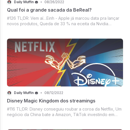
Daily Muffin 🧁
•
08/26/2022
Qual foi a grande sacada da BeReal?
#126 TL;DR: Vem aí…Einh - Apple já marcou data pra lançar
novos produtos, Queda de 33 % na eceita da Nvidia
comprometeu todo o planejamento anual, Playstation
valendo 5k de dinheiros do Brasil, Waze encerrando
serviço de caronas, Mercado crypto com B
Daily Muffin 🧁
•
08/12/2022
Disney Magic Kingdom dos streamings
#116 TL;DR: Disney conseguiu roubar a coroa da Netflix, Um
negócio da China bate a Amazon, TikTok investindo em
saúde, Vitalik Buterin com mode piadista on, Mercado
crypto não se vou ou fico e outras coisinhas mais - vem que