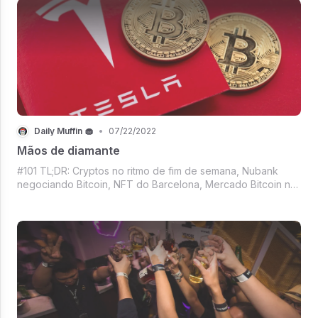
é sexta.
Daily Muffin 🧁
•
07/22/2022
Mãos de diamante
#101 TL;DR: Cryptos no ritmo de fim de semana, Nubank
negociando Bitcoin, NFT do Barcelona, Mercado Bitcoin no
México, Mãos de diamante da Tesla, Insta e Snap com
usuários fiéis, jogo de Avatar adiado, Top Gun no top10 e
muito mais.