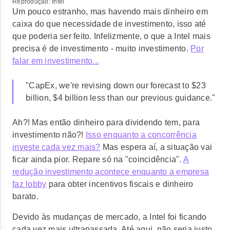
Reprodução: Intel
Um pouco estranho, mas havendo mais dinheiro em
caixa do que necessidade de investimento, isso até
que poderia ser feito. Infelizmente, o que a Intel mais
precisa é de investimento - muito investimento.
Por
falar em investimento...
"CapEx, we're revising down our forecast to $23
billion, $4 billion less than our previous guidance."
Ah?! Mas então dinheiro para dividendo tem, para
investimento não?!
Isso enquanto a concorrência
investe cada vez mais?
Mas espera aí, a situação vai
ficar ainda pior. Repare só na "coincidência".
A
redução investimento acontece enquanto a empresa
faz lobby
para obter incentivos fiscais e dinheiro
barato.
Devido às mudanças de mercado, a Intel foi ficando
cada vez mais ultrapassada.
Até aqui, não seria justo