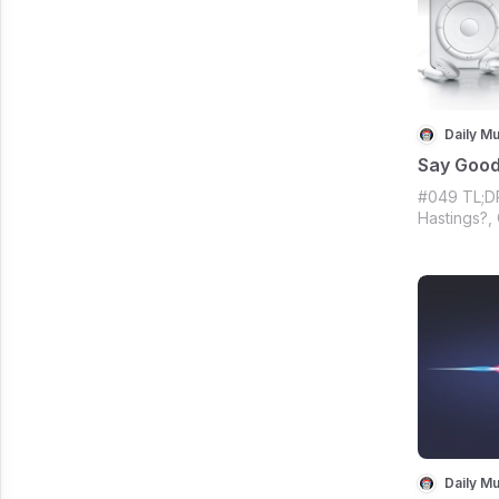
Daily Mu
Say Good
#049 TL;DR
Hastings?,
financiame
seguindo o
novinha no
Só vem!
Daily Mu