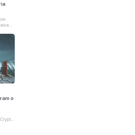
ria
com
baixa
o
do
e
aram o
 Crypto
os,