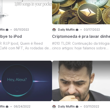
ffin 🧁
•
05/11/2022
Daily Muffin 🧁
•
03/17/2022
bye to iPod
Criptomoeda é pra lavar dinh
: R.I.P Ipod, Quem é Reed
#010 TL;DR: Continuação da trilogia
 Café com NFT, As rodadas de
cinco artigos: hoje falamos sobre
nto para startups de blockchain
cryptomoedas, O HSBC se aventur
 jogo, Uma seleção de livros
Metaverso usando Sandbox, As últ
 Diz que lê e o Mercado crypto.
mercado de crypto, O mercado no
low-code e crescimento da Webflo
ffin 🧁
•
06/24/2022
Daily Muffin 🧁
•
03/11/2022