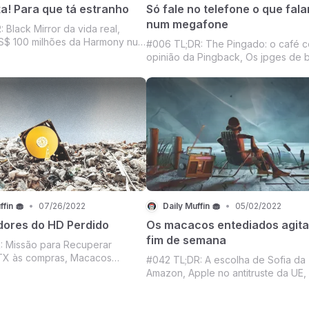
a! Para que tá estranho
Só fale no telefone o que fala
num megafone
 Black Mirror da vida real,
S$ 100 milhões da Harmony num
#006 TL;DR: The Pingado: o café 
 coleção de NFT do CR7 na
opinião da Pingback, Os jpges de 
erá que vai dá pra mentir idade
qualidade a venda mais hypados d
do mundo de olho na
momento, O crescimento do valor 
 da dona Netiflix, Mercado
petróleo, uma seleção exclusiva d
 disposição pra se
threads e a pergunta da semana.
ffin 🧁
•
07/26/2022
Daily Muffin 🧁
•
05/02/2022
ores do HD Perdido
Os macacos entediados agit
fim de semana
: Missão para Recuperar
FTX às compras, Macacos
#042 TL;DR: A escolha de Sofia da
 denunciados, Carros elétricos
Amazon, Apple no antitruste da UE,
da onda, Streaming da NFL,
no futuro das finanças dos brasileir
pagando criadores, Tesla
Lançamento da Yuga Labs quebra