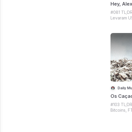
Hey, Alex
#081 TL;DR:
Levaram U
hack, Uma
Binance, S
no IG?, To
propaganda
Crypto com
Daily Mu
Os Caçad
#103 TL;DR
Bitcoins, 
Entediados
na crista 
Facebook 