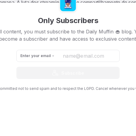
mana, A luta dos streamings com o compartilhamento de se
Only Subscribers
, é sexta-feira!
Foi uma semana falando e explicando apena
quentes do momento, então se você ainda não sabe o que é
l content, you must subscribe to the Daily Muffin 🧁 blog.
o
,
NFTs
e
Criptomoedas
; volte às edições anteriores do
melho
become a subscriber and have access to exclusive content
s da interwebs brasileira.
Você não vai se arrepender! 😉
ypto: Segura na mão de Deus!
Enter your email
Subscribe
ommitted not to send spam and to respect the LGPD. Cancel whenever you 