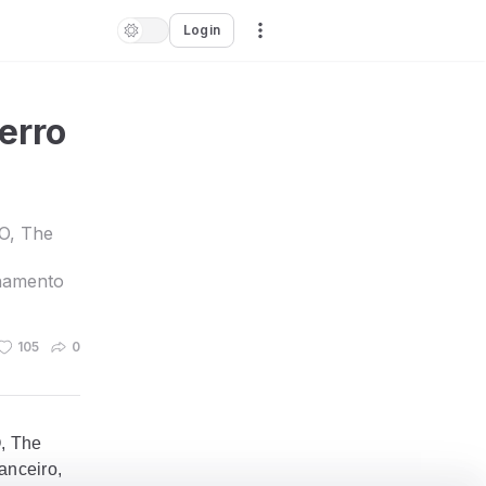
Login
erro
AO, The
lhamento
105
0
O, The
anceiro,