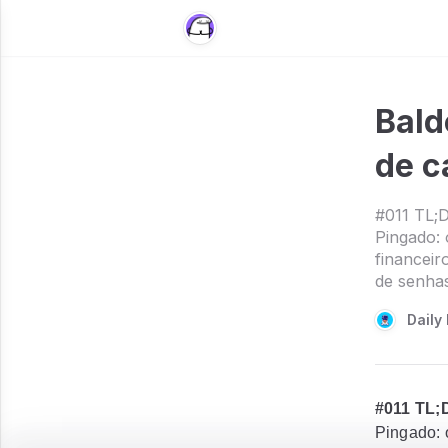
Bald
de c
#011 TL;D
Pingado: 
financei
de senhas
Daily 
#011 TL;
Pingado: 