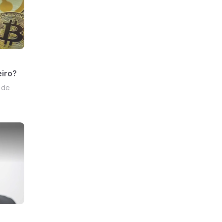
eiro?
 de
a no
imas do
-code e
w.