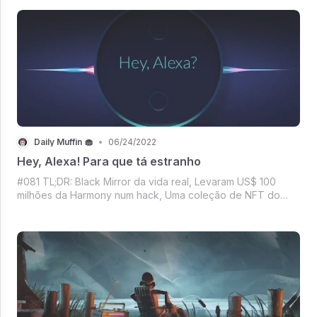
no Diz que lê e o Mercado crypto. Só vem!
Daily Muffin 🧁
•
06/24/2022
Hey, Alexa! Para que tá estranho
#081 TL;DR: Black Mirror da vida real, Levaram US$ 100
milhões da Harmony num hack, Uma coleção de NFT do
CR7 na Binance, Será que vai dá pra mentir idade no IG?,
Todo mundo de olho na propaganda da dona Netiflix,
Mercado Crypto com disposição pra se