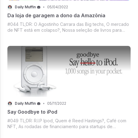
Daily Muffin 🧁
•
05/04/2022
Da loja de garagem a dono da Amazônia
#044 TL;DR: O Agostinho Carrara das Big techs, O mercado
de NFT está em colapso?, Nossa seleção de livros para
você ler o resumo e pagar de leitor, Mercado Crypto alto
astral e sempre tem mais.
Daily Muffin 🧁
•
05/11/2022
Say Goodbye to iPod
#049 TL;DR: R.I.P Ipod, Quem é Reed Hastings?, Café com
NFT, As rodadas de financiamento para startups de
blockchain seguindo o jogo, Uma seleção de livros novinha