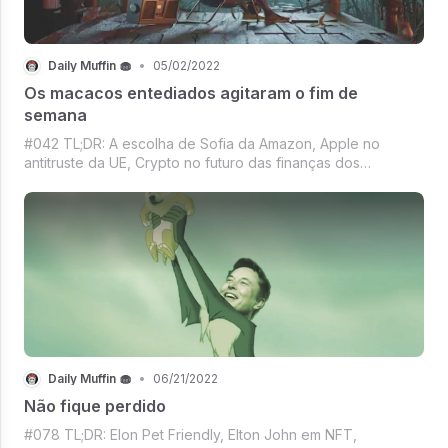
Daily Muffin 🧁
•
05/02/2022
Os macacos entediados agitaram o fim de
semana
#042 TL;DR: A escolha de Sofia da Amazon, Apple no
antitruste da UE, Crypto no futuro das finanças dos
brasileiros, Lançamento da Yuga Labs quebra blockchain
Ethereum, Mercado Crypto and more.
Daily Muffin 🧁
•
06/21/2022
Não fique perdido
#078 TL;DR: Elon Pet Friendly, Elton John em NFT,