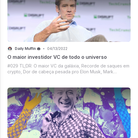
Daily Muffin 🧁
•
04/13/2022
O maior investidor VC de todo o universo
#029 TL;DR: O maior VC da galáxia, Recorde de saques em
crypto, Dor de cabeça pesada pro Elon Musk, Mark
Zuckerberg fechou o cofre, Livros que não lemos, mas o
Tiago Nigro disse que leu.