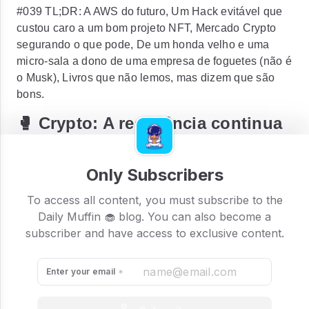
#039 TL;DR: A AWS do futuro, Um Hack evitável que
custou caro a um bom projeto NFT, Mercado Crypto
segurando o que pode, De um honda velho e uma
micro-sala a dono de uma empresa de foguetes (não é
o Musk), Livros que não lemos, mas dizem que são
bons.
🥊 Crypto: A resistência continua
Apesar da forte queda durante o dia de ontem,
o
Bitcoin e demais ativos que acompanhamos mais de
Only Subscribers
perto por aqui seguem resistindo
e conseguiram
reverter a maior parte da queda que vinham sofrendo.
To access all content, you must subscribe to the
De fato, parece que estamos diante de uma grande
Daily Muffin 🧁 blog. You can also become a
luta para manter o Bitcoin mais perto possível da casa
subscriber and have access to exclusive content.
dos US$40 mil pelos seus holders.
Enter your email