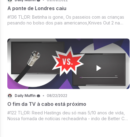
A ponte de Londres caiu
#136 TL;DR: Betinha is gone, Os passeios com as crianças
pesando no bolso dos pais americanos,Knives Out 2 na
Netflix, Apple agora resolveu gostar de anúncios, Como
seria o Twitter da Disney?, Estado Dourado no escuro,
Mercado crypto ignorando Jerome
Daily Muffin 🧁
•
08/22/2022
O fim da TV à cabo está próximo
#122 TL;DR: Reed Hastings deu só mais 5/10 anos de vida,
Nossa fornada de notícias recheadinha - indo de Better Call
Saul passando pelo filme que os indianos querem ver na
indicação de melhor filme estrangeiro em 2023 até chegar
no lançamento da Sony