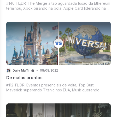
#140 TL;DR: The Merge a tão aguardada fusão da Ethereum
terminou, Xbox pisando na bola, Apple Card liderando na
inadimplência, Nova funcionalidade no Android, Estrela do
Basquete e o WhatsApp, Mercado Crypto, Filme do Nolan,
Repaginada do Zoom, E Vem
Daily Muffin 🧁
•
08/08/2022
De malas prontas
#112 TL;DR: Eventos presenciais de volta, Top Gun:
Maverick superando Titanic nos EUA, Musk querendo
debater com o Twitter, Mercado Crypto decolando e a
Fornada de notícias para atualizar sua segunda-feira. O DM
de hoje está imperdível!