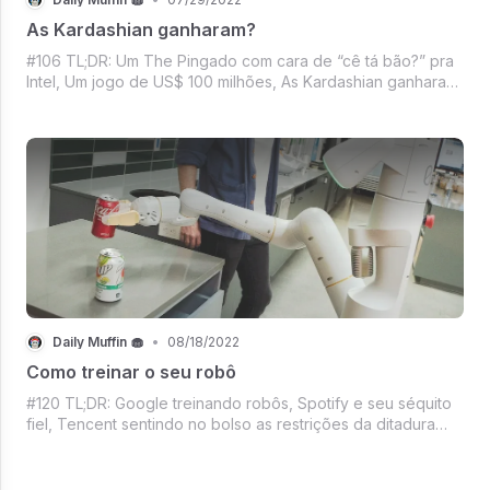
As Kardashian ganharam?
#106 TL;DR: Um The Pingado com cara de “cê tá bão?” pra
Intel, Um jogo de US$ 100 milhões, As Kardashian ganharam
a briga no IG, TikTok crescendo assustadoramente, Um
conselheiro Blockchain pra Casa Branca, Uma espiadinha
no Mercado Crypto e mais sem
Daily Muffin 🧁
•
08/18/2022
Como treinar o seu robô
#120 TL;DR: Google treinando robôs, Spotify e seu séquito
fiel, Tencent sentindo no bolso as restrições da ditadura
chinesa, Update da NASA pro Curiosity, Mercado crypto
sangrando mais uma vez, Vai um filme pro final de semana?
Temos!, And more sempr