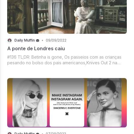
Daily Muffin 🧁
•
09/09/2022
A ponte de Londres caiu
#136 TL;DR: Betinha is gone, Os passeios com as crianças
pesando no bolso dos pais americanos,Knives Out 2 na
Netflix, Apple agora resolveu gostar de anúncios, Como
seria o Twitter da Disney?, Estado Dourado no escuro,
Mercado crypto ignorando Jerome
Daily Muffin 🧁
•
07/29/2022