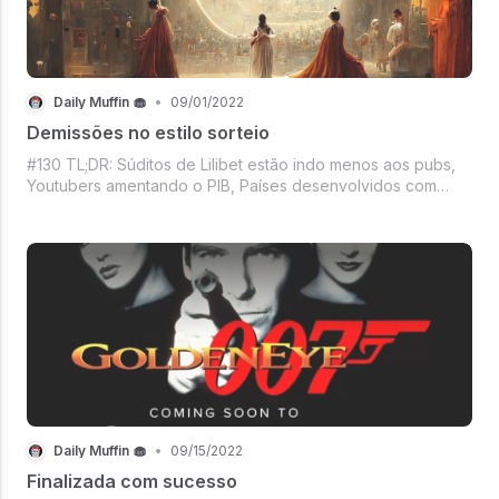
Daily Muffin 🧁
•
09/01/2022
Demissões no estilo sorteio
#130 TL;DR: Súditos de Lilibet estão indo menos aos pubs,
Youtubers amentando o PIB, Países desenvolvidos com
disquete até hoje, Cryptos sofrendo, Paraguai pró-
mineração, Senhor dos Anéis para aquecer sua memória da
Terra-Média, E tem mais co...
Daily Muffin 🧁
•
09/15/2022
Finalizada com sucesso