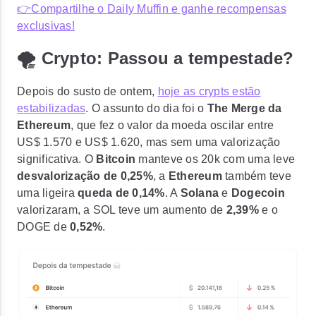
👉Compartilhe o Daily Muffin e ganhe recompensas
exclusivas!
🌪️ Crypto: Passou a tempestade?
Depois do susto de ontem,
hoje as crypts estão
estabilizadas
. O assunto do dia foi o
The Merge da
Ethereum
, que fez o valor da moeda
oscilar entre
US$ 1.570 e US$ 1.620
, mas sem uma valorização
significativa. O
Bitcoin
manteve os 20k com uma leve
desvalorização de 0,25%
, a
Ethereum
também teve
uma ligeira
queda de 0,14%
. A
Solana
e
Dogecoin
valorizaram, a SOL teve um aumento de
2,39%
e o
DOGE de
0,52%
.