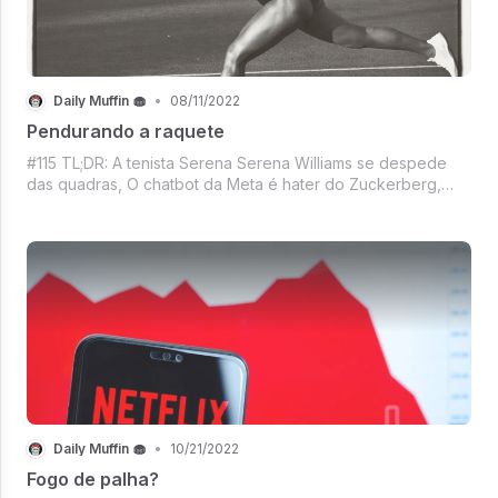
Daily Muffin 🧁
•
08/11/2022
Pendurando a raquete
#115 TL;DR: A tenista Serena Serena Williams se despede
das quadras, O chatbot da Meta é hater do Zuckerberg,
Exchanges entram na disputa do mercado de publicitário,
Ufa, ainda bem que tem filme!, Mercado Crypto de boa, E
outras coisas possivelmente
Daily Muffin 🧁
•
10/21/2022
Fogo de palha?