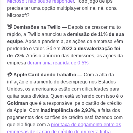
Microsoft não soube responder
. Todo jogo de fps
precisa ter uma opção multiplayer online, né, dona
Microsoft?
👋 Demissões na Twilio —
Depois de crescer muito
rápido, a
Twilio
anunciou a
demissão de 11% de sua
equipe
. Após a pandemia, as ações da empresa vêm
perdendo o valor. Só em
2022 a desvalorização foi
de 73%
. Após o anúncio das demissões, as ações da
empresa
deram uma reagida de 0,5%
.
💳 Apple Card dando trabalho —
Com a alta da
inflação e o aumento do desemprego nos Estados
Unidos, os americanos estão com dificuldades para
quitar suas dívidas. Quem está sofrendo com isso é o
Goldman
que é a responsável pelo cartão de crédito
da Apple. Com
inadimplência de 2,93%
, a falta dos
pagamentos dos cartões de crédito está fazendo com
que ela fique com a
pior taxa de pagamento entre as
empresas de cartão de crédito de primeira linha
.