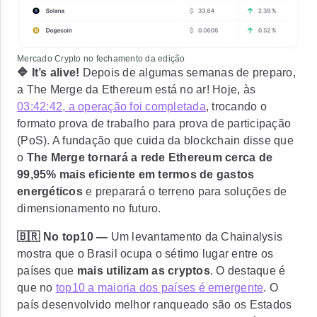
Mercado Crypto no fechamento da edição
🔷 It’s alive!
Depois de algumas semanas de preparo,
a
The Merge da Ethereum está no ar
! Hoje, às
03:42:42, a operação foi completada
, trocando o
formato prova de trabalho para prova de participação
(PoS). A fundação que cuida da blockchain disse que
o
The Merge tornará a rede Ethereum cerca de
99,95%
mais eficiente em termos de gastos
energéticos
e preparará o terreno para soluções de
dimensionamento no futuro.
🇧🇷 No top10 —
Um levantamento da Chainalysis
mostra que o
Brasil ocupa o sétimo lugar
entre os
países que
mais utilizam as cryptos
. O destaque é
que no
top10 a maioria dos países é emergente
. O
país desenvolvido melhor ranqueado são os Estados