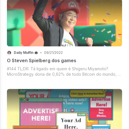
Daily Muffin 🧁
•
09/21/2022
O Steven Spielberg dos games
#144 TL;DR: Tá ligado em quem é Shigeru Miyamoto?
MicroStrategy dona de 0,62% de todo Bitcoin do mundo, A
Warner quer uma carona do Keanu Reeves, Os 11 uniformes
da Nike na Copa 22, Mbappé virou Diva?, Netflix vs Disney
a batalha continua, A Meta tá