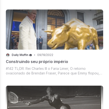
prejuízos continua, Apple superando expectativas,
Dogecoin só alegria com sucesso do dindo no Twitter,
Christian Bale e Edgar Allan Poe na Netf
Daily Muffin 🧁
•
09/19/2022
Construindo seu próprio império
#142 TL;DR: Rei Charles III o Faria Limer, O retorno
ovacionado de Brendan Fraser, Parece que Emmy flopou,
Nossa partida favorita de Roger Federer, Do Kwon
procurado, La Liga e Decentraland juntinhas, Mercado
Crypto na vibe descontrolado e é segunda