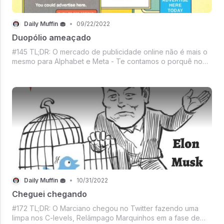
Daily Muffin 🧁
•
09/22/2022
Duopólio ameaçado
#145 TL;DR: O mercado de publicidade online não é mais o
mesmo para Alphabet e Meta - Te contamos o porquê no
Páginas Amarelas, Com a bênção de Marilyn, O Spin off com
o triplo de audiência de GoT, Ted Lasso no Fifa, A treta das
figurinhas da Copa na
Daily Muffin 🧁
•
10/31/2022
Cheguei chegando
#172 TL;DR: O Marciano chegou no Twitter fazendo uma
limpa nos C-levels, Relâmpago Marquinhos em a fase de