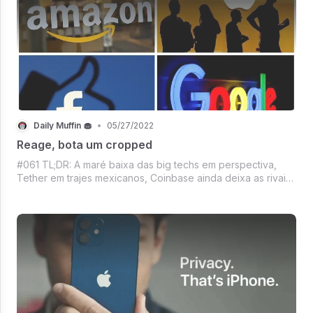
Daily Muffin 🧁
•
05/27/2022
Reage, bota um cropped
#061 TL;DR: A maré baixa das big techs em perspectiva,
Tether em trajes mexicanos, Coinbase ainda deixa as rivais
comendo poeira, Já tem data para a recriação da Terra,
Parag Agrawal exausto é sexta a gente te entende,
Mercado Crypto precisando compr