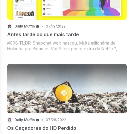
Daily Muffin 🧁
•
07/19/2022
Antes tarde do que mais tarde
#098 TL;DR: Snapchat web nasceu, Multa milionária da
Holanda pra Binance, Você tem ponto extra da Netflix?,
Mercado de games em queda, Mercado Crypto com BTC
correndo atrás do prejuízo e sempre tem outras coisinhas
mais.
Daily Muffin 🧁
•
07/26/2022
Os Caçadores do HD Perdido