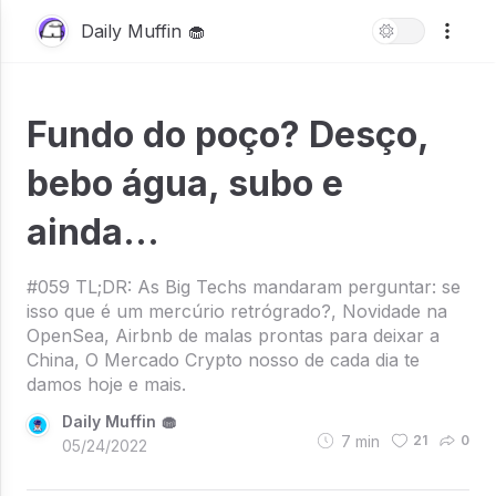
Daily Muffin 🧁
Fundo do poço? Desço,
bebo água, subo e
ainda...
#059 TL;DR: As Big Techs mandaram perguntar: se
isso que é um mercúrio retrógrado?, Novidade na
OpenSea, Airbnb de malas prontas para deixar a
China, O Mercado Crypto nosso de cada dia te
damos hoje e mais.
Daily Muffin 🧁
7
min
21
0
05/24/2022