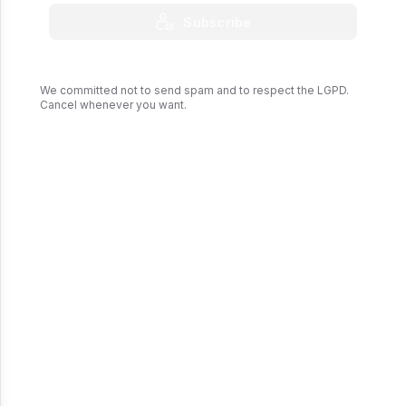
Reprodução: Cointelegraph - Gráfico de velas de 1 hora BTC/USD
Subscribe
(Bitstamp). Fonte: TradingView
We committed not to send spam and to respect the LGPD.
Cancel whenever you want.