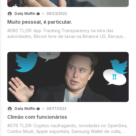
Daily Muffin 🧁
•
06/23/2022
Muito pessoal, é particular.
#080 TL;DR: App Tracking Transparency na mira das
autoridades, Bitcoin livre de taxas na Binance US, Because
I'm happy clap along... Tem Pharrel Williams e NFT, É NFT
usado é?, Roupas de luxo pro avatar da Meta, Mercado
Crypto segurando o fôlego e ma
Daily Muffin 🧁
•
06/17/2022
Climão com funcionários
#076 TL;DR: Cryptos naufragando, novidades no OpenSea,
Combo Musk, Apple esportista, Samsung Wallet de volta,