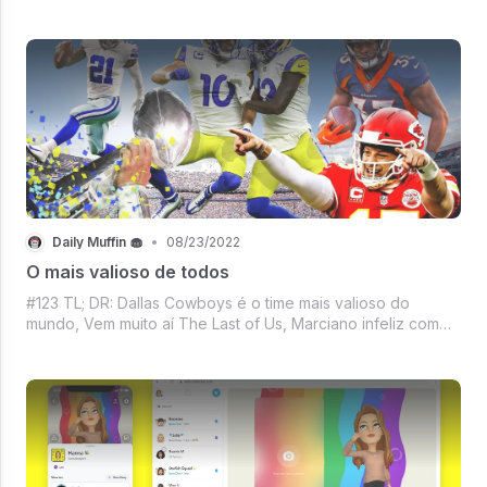
Tendência das dancinhas e muito mais. Prepare seu peixe
ou camarão, uma bebida, a cadeira de praia e venha ler o
DM de hoje. (Não vá esquece
Daily Muffin 🧁
•
08/23/2022
O mais valioso de todos
#123 TL; DR: Dallas Cowboys é o time mais valioso do
mundo, Vem muito aí The Last of Us, Marciano infeliz com
desemprenho da Neuralink, Agora se a série não for capaz
de derrubar o streaming - nem é sucesso, Mercado Crypto
firme em um dia de respiro,