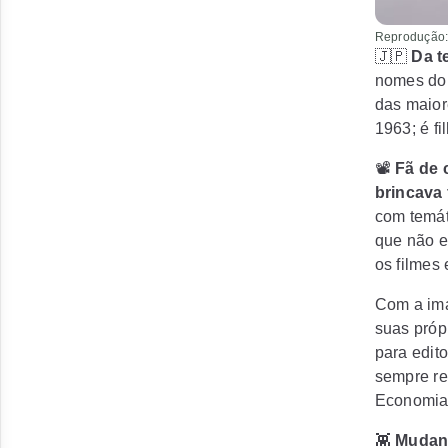
Reprodução:
🇯🇵
Da t
nomes do
das maior
1963; é fi
📽️
Fã de 
brincava
com temát
que não e
os filmes
Com a imag
suas própr
para edit
sempre r
Economia
👾
Mudan