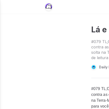
Lá e
#079 TL;
contra as
solta na 
de leitur
Daily 
#079 TL;D
contra as
na Terra-
para você