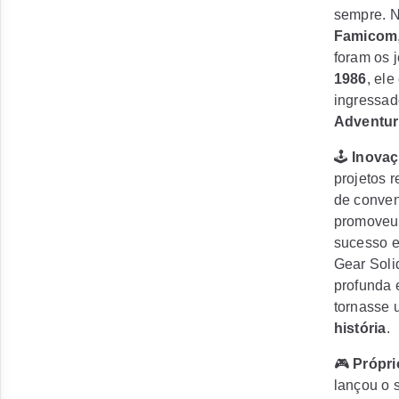
sempre
. 
Famicom
foram os 
1986
, ele
ingressad
Adventur
🕹️
Inovaç
projetos 
de conven
promoveu
sucesso e
Gear Soli
profunda 
tornasse
história
.
🎮
Própri
lançou o 