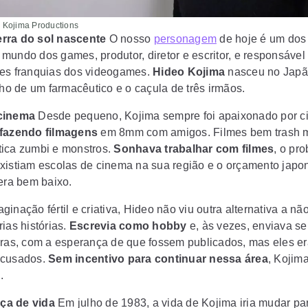
 Kojima Productions
erra do sol nascente
O nosso
personagem
de hoje é um do
 mundo dos games
, produtor, diretor e escritor, e responsáve
es franquias dos videogames.
Hideo Kojima
nasceu no Japã
lho de um farmacêutico e o caçula de três irmãos.
cinema
Desde pequeno, Kojima sempre foi apaixonado por c
 fazendo filmagens
em 8mm com amigos. Filmes bem trash 
ica zumbi e monstros.
Sonhava trabalhar com filmes
, o pr
xistiam escolas de cinema na sua região e o orçamento japo
 era bem baixo.
inação fértil e criativa, Hideo não viu outra alternativa a não
ias histórias.
Escrevia como hobby
e, às vezes, enviava se
oras, com a esperança de que fossem publicados, mas eles e
ecusados.
Sem incentivo para continuar nessa área
, Kojima
.
ça de vida
Em julho de 1983,
a vida de Kojima iria mudar pa