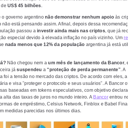
o de
US$ 45 bilhões
.
 o governo argentino
não demonstrar nenhum apoio
às cri
 não está pensando assim. Afinal, depois dessa recomenda
pulação passou a
investir ainda mais nas criptos
, que já r
ão especial devido à elevada inflação no país vizinho. Um
re
que
nada menos que 12% da população
argentina já está uti
já?
Não chegou nem a
um mês de lançamento da Bancor
,
ceira já
suspendeu
a
“proteção de perda permanente”
. A
iva foi a tensão no mercado das criptos. De acordo com eles, 
ária e visa "proteger o protocolo e seus usuários". A Bancor 
as baseadas em tokens especulativos, com objetivo declar
a alta das taxas de juros no mundo inteiro. A
Bancor
entrou n
formas de empréstimo, Celsius Network, Finblox e Babel Fin
m medidas parecidas nos últimos dias.