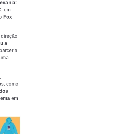
evania:
C, em
 o
Fox
 direção
u a
parceria
 uma
,
as, como
 dos
nema
em