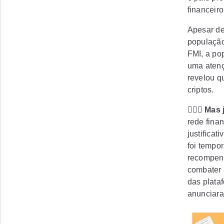
financeir
Apesar de
população
FMI, a po
uma atenç
revelou 
criptos.
🤷🏻‍♂️
Mas 
rede finan
justificat
foi tempor
recompens
combater 
das plata
anunciara