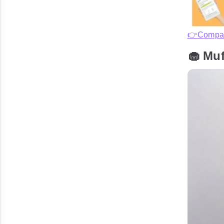
👉Compart
🧁 Mu