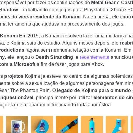
 responsável por fazer as continuações do
Metal Gear
e
Castl
 Shadow
. Trabalhando com jogos para Playstation, Xbox e P
 nomeado
vice-presidente da Konami
. Na empresa, ele criou
uma ferramenta que ajudava no processamento dos jogos.
 Konami
Em 2015, a Konami resolveu fazer uma mudança na
a, e Kojima saiu do estúdio. Alguns meses depois, ele
reabri
roductions
, agora sem nenhuma relação com a Konami. Em 
ny
, ele lançou o
Death Stranding
, e
recentemente
anunciou
com a Microsoft
a fim de fazer jogos para Xbox.
s projetos
Kojima já esteve no centro de algumas polêmicas
mente sobre a sexualização de algumas personagens feminin
Gear The Phanton Pain. O
legado de Kojima para o mundo
inquestionável
, principalmente por utilizar
elementos do ci
duções que acabaram
influenciando toda a indústria
.