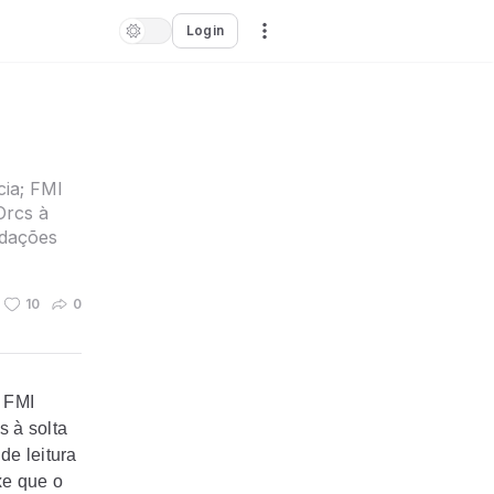
Login
ia; FMI
Orcs à
ndações
10
0
 FMI
s à solta
e leitura
xe que o