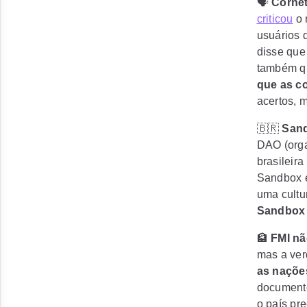
🗣️
Cornet
criticou
o 
usuários 
disse que
também qu
que as co
acertos, m
🇧🇷
San
DAO (orga
brasileir
Sandbox e
uma cultu
Sandbox 
🏦
FMI nã
mas a ver
as naçõe
documen
o país pre