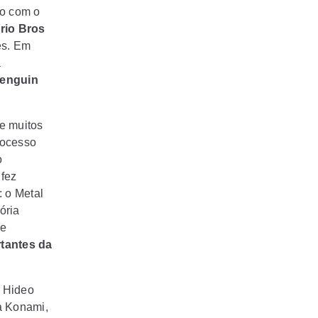
to com o
rio Bros
es. Em
a
enguin
e muitos
rocesso
o
 fez
: o
Metal
ória
se
tantes da
, Hideo
a Konami,