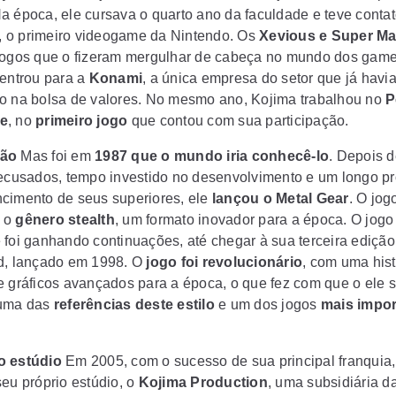
Na época, ele cursava o quarto ano da faculdade e teve conta
, o primeiro videogame da Nintendo. Os
Xevious e Super Ma
jogos que o fizeram mergulhar de cabeça no mundo dos gam
 entrou para a
Konami
, a única empresa do setor que já havi
o na bolsa de valores. No mesmo ano, Kojima trabalhou no
P
e
, no
primeiro jogo
que contou com sua participação.
ão
Mas foi em
1987 que o mundo iria conhecê-lo
. Depois d
recusados, tempo investido no desenvolvimento e um longo p
cimento de seus superiores, ele
lançou o Metal Gear
. O jog
 o
gênero stealth
, um formato inovador para a época. O jogo
 foi ganhando continuações, até chegar à sua terceira edição
d
, lançado em 1998. O
jogo foi revolucionário
, com uma hist
e gráficos avançados para a época, o que fez com que o ele 
 uma das
referências deste estilo
e um dos jogos
mais impor
o estúdio
Em 2005, com o sucesso de sua principal franquia
seu próprio estúdio, o
Kojima Production
, uma subsidiária d