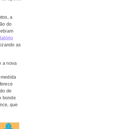
ptos, a
ção do
ecebiam
latório
lizando as
 e a nova
a medida
oferece
ado de
o bonde
ance, que