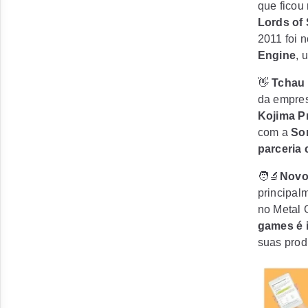
que ficou
Lords of
2011 foi
Engine
, 
👋
Tchau
da empres
Kojima P
com a
So
parceria 
🧑‍🔬
Novo
principal
no Metal 
games é 
suas pro