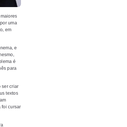
s
maiores
l por uma
o, em
inema, e
mesmo,
oblema é
nês para
 ser criar
us textos
ram
 foi cursar
ra