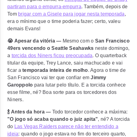
partiram para o empurra-empurra
. Também, depois de
Tom
brigar com a Gisele para jogar nesta temporada
,
era o mínimo que o time poderia fazer; certo, valeu
demais Evans!
😭 Apesar da vitória —
Mesmo com o
San Francisco
49ers vencendo o Seattle Seahawks
neste domingo,
a
torcida dos Niners ficou preocupada
. O quarterback
titular da equipe,
Trey Lance, saiu machucado
e vai
ficar a
temporada inteira de molho
. Agora o time de
San Francisco vai ter que confiar em
Jimmy
Garoppolo
para lutar pelo título. E a torcida conhece
esse filme, né? Boa sorte para os torcedores dos
Niners.
🍾 Antes da hora —
Todo torcedor conhece a máxima:
"O jogo só acaba quando o juiz apita"
, né? A torcida
do
Las Vegas Raiders parece não ter entendido a
ideia
: quando o jogo estava no fim do terceiro quarto,