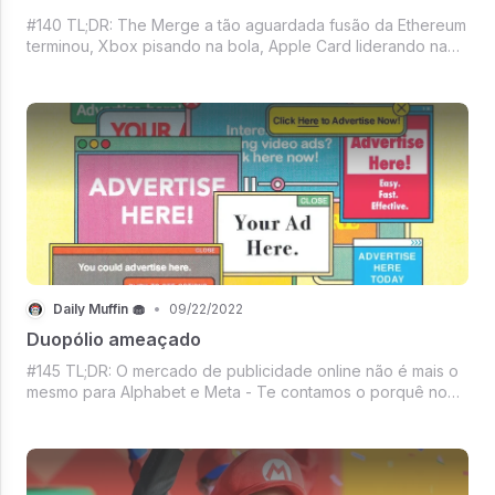
#140 TL;DR: The Merge a tão aguardada fusão da Ethereum
terminou, Xbox pisando na bola, Apple Card liderando na
inadimplência, Nova funcionalidade no Android, Estrela do
Basquete e o WhatsApp, Mercado Crypto, Filme do Nolan,
Repaginada do Zoom, E Vem
Daily Muffin 🧁
•
09/22/2022
Duopólio ameaçado
#145 TL;DR: O mercado de publicidade online não é mais o
mesmo para Alphabet e Meta - Te contamos o porquê no
Páginas Amarelas, Com a bênção de Marilyn, O Spin off com
o triplo de audiência de GoT, Ted Lasso no Fifa, A treta das
figurinhas da Copa na