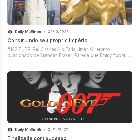
Daily Muffin 🧁
•
09/19/2022
Construindo seu próprio império
#142 TL;DR: Rei Charles III o Faria Limer, O retorno
ovacionado de Brendan Fraser, Parece que Emmy flopou,
Nossa partida favorita de Roger Federer, Do Kwon
procurado, La Liga e Decentraland juntinhas, Mercado
Crypto na vibe descontrolado e é segunda
Daily Muffin 🧁
•
09/15/2022
Finalizada com sucesso