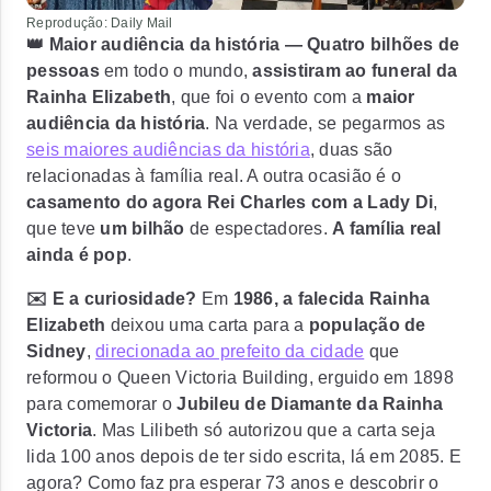
Reprodução: Daily Mail
👑 Maior audiência da história — Quatro bilhões de
pessoas
em todo o mundo,
assistiram ao funeral da
Rainha Elizabeth
, que foi o evento com a
maior
audiência da história
. Na verdade, se pegarmos as
seis maiores audiências da história
, duas são
relacionadas à família real. A outra ocasião é o
casamento do agora Rei Charles com a Lady Di
,
que teve
um bilhão
de espectadores.
A família real
ainda é pop
.
✉️ E a curiosidade?
Em
1986, a falecida Rainha
Elizabeth
deixou uma carta para a
população de
Sidney
,
direcionada ao prefeito da cidade
que
reformou o Queen Victoria Building, erguido em 1898
para comemorar o
Jubileu de Diamante da Rainha
Victoria
. Mas Lilibeth só autorizou que a carta seja
lida
100 anos depois de ter sido escrita, lá em 2085
. E
agora? Como faz pra esperar 73 anos e descobrir o