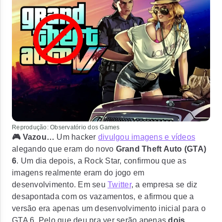
Reprodução: Observatório dos Games
🎮 Vazou…
Um hacker
divulgou imagens e vídeos
alegando que eram do novo
Grand Theft Auto (GTA)
6
. Um dia depois, a Rock Star,
confirmou que as
imagens realmente eram do jogo em
desenvolvimento
. Em seu
Twitter
, a empresa se diz
desapontada com os vazamentos, e afirmou que a
versão era apenas um desenvolvimento inicial para o
GTA 6. Pelo que deu pra ver serão apenas
dois