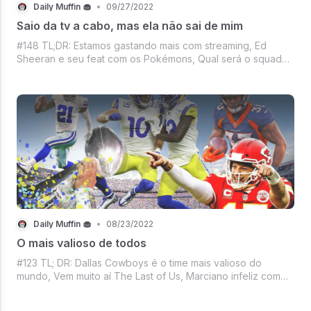
Daily Muffin 🧁
•
09/27/2022
Saio da tv a cabo, mas ela não sai de mim
#148 TL;DR: Estamos gastando mais com streaming, Ed
Sheeran e seu feat com os Pokémons, Qual será o squad
de RiRi no Show do Intervalo do Super Bowl? O réveillon do
Mars em Las Vegas, O fada madrinha John Cena, O Walmart
entrou para o metaverso, Merc
Daily Muffin 🧁
•
08/23/2022
O mais valioso de todos
#123 TL; DR: Dallas Cowboys é o time mais valioso do
mundo, Vem muito aí The Last of Us, Marciano infeliz com
desemprenho da Neuralink, Agora se a série não for capaz
de derrubar o streaming - nem é sucesso, Mercado Crypto