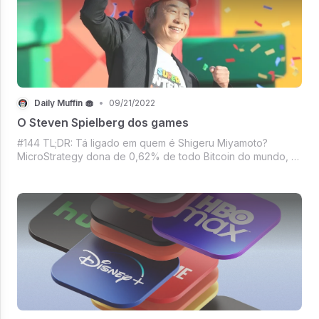
Daily Muffin 🧁
•
09/21/2022
O Steven Spielberg dos games
#144 TL;DR: Tá ligado em quem é Shigeru Miyamoto?
MicroStrategy dona de 0,62% de todo Bitcoin do mundo, A
Warner quer uma carona do Keanu Reeves, Os 11 uniformes
da Nike na Copa 22, Mbappé virou Diva?, Netflix vs Disney
a batalha continua, A Meta tá