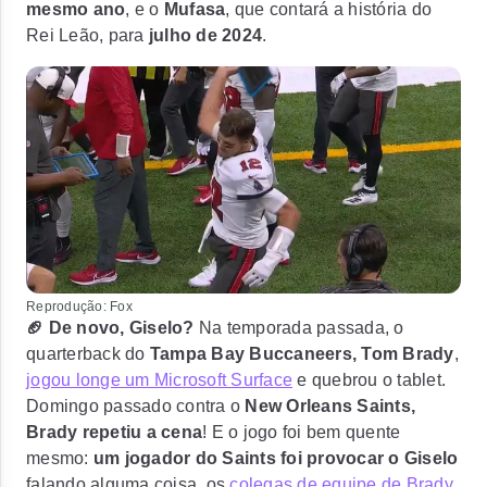
mesmo ano
, e o
Mufasa
, que contará a história do
Rei Leão, para
julho de 2024
.
Reprodução: Fox
🏈 De novo, Giselo?
Na temporada passada, o
quarterback do
Tampa Bay Buccaneers, Tom Brady
,
jogou longe um Microsoft Surface
e quebrou o tablet.
Domingo passado contra o
New Orleans Saints,
Brady repetiu a cena
! E o jogo foi bem quente
mesmo:
um jogador do Saints foi provocar o Giselo
falando alguma coisa, os
colegas de equipe de Brady