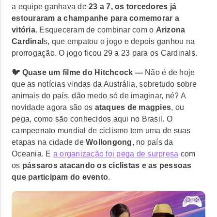
a equipe ganhava de
23 a 7, os torcedores já
estouraram a champanhe para comemorar a
vitória
. Esqueceram de combinar com o
Arizona
Cardinal
s, que empatou o jogo e depois ganhou na
prorrogação. O jogo ficou
29 a 23 para os Cardinals
.
🐦 Quase um filme do Hitchcock —
Não é de hoje
que as notícias vindas da Austrália, sobretudo sobre
animais do país, dão medo só de imaginar, né? A
novidade agora são os
ataques de magpies
, ou
pega, como são conhecidos aqui no Brasil. O
campeonato mundial de ciclismo tem uma de suas
etapas na cidade de
Wollongong
, no país da
Oceania. E
a organização foi pega de surpresa
com
os
pássaros atacando os ciclistas e as pessoas
que participam do evento
.