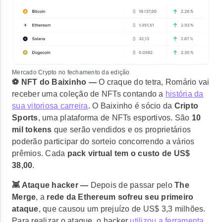
Mercado Crypto no fechamento da edição
⚽ NFT do Baixinho —
O craque do tetra,
Romário vai
receber uma coleção de NFTs
contando a
história da
sua vitoriosa carreira
. O Baixinho é sócio da
Cripto
Sports
, uma plataforma de NFTs esportivos. São
10
mil tokens
que serão vendidos e os proprietários
poderão participar do sorteio concorrendo a vários
prêmios. Cada
pack virtual tem o custo de US$
38,00
.
👾 Ataque hacker —
Depois de passar pelo
The
Merge
, a
rede da Ethereum sofreu seu primeiro
ataque
, que causou um
prejuízo de US$ 3,3 milhões
.
Para realizar o ataque, o hacker
utilizou a ferramenta