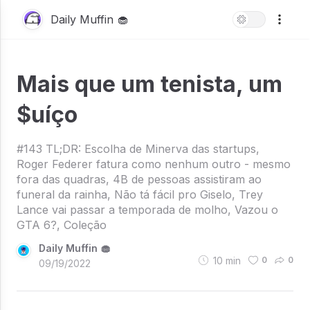
Daily Muffin 🧁
Mais que um tenista, um
$uíço
#143 TL;DR: Escolha de Minerva das startups,
Roger Federer fatura como nenhum outro - mesmo
fora das quadras, 4B de pessoas assistiram ao
funeral da rainha, Não tá fácil pro Giselo, Trey
Lance vai passar a temporada de molho, Vazou o
GTA 6?, Coleção
Daily Muffin 🧁
10
min
0
0
09/19/2022