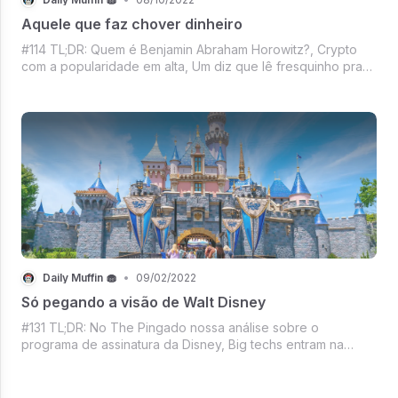
Aquele que faz chover dinheiro
#114 TL;DR: Quem é Benjamin Abraham Horowitz?, Crypto
com a popularidade em alta, Um diz que lê fresquinho pra
você, Universal emplacando sucesso, Mercado crypto
esperançoso and more no DM de hoje!
Daily Muffin 🧁
•
09/02/2022
Só pegando a visão de Walt Disney
#131 TL;DR: No The Pingado nossa análise sobre o
programa de assinatura da Disney, Big techs entram na
onda do digital payments, Relâmpago Marquinhos
colocando mais uma ideia que deu certo em ação, Mercado
crypto no melhor estilo só por hoje, Vem gen