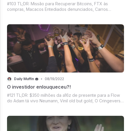
#103 TL;DR: Missão para Recuperar Bitcoins, FTX às
compras, Macacos Entediados denunciados, Carros
elétricos na crista da onda, Streaming da NFL, Facebook
pagando criadores, Tesla investindo e Musk furando olho
do amigo? O Daily Muffin de hoje está i
Daily Muffin 🧁
•
08/19/2022
O investidor enlouqueceu?!
#121 TL;DR: $350 milhões da a16z de presente para a Flow
do Adam tá vivo Neumann, Vinil old but gold, O Cringeverso
da Meta, Casa do Dragão contra Os Anéis de Poder em
mais uma batalha dos streamings, E Mercado crypto sem
forças pra reagir a maré ve