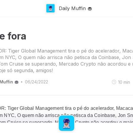
Daily Muffin 🧁
e fora
R: Tiger Global Management tira o pé do acelerador, Ma
m NYC, O quem não arrisca não petisca da Coinbase, Jon
Tom Cruise se superando, Mercado Crypto não acordou e 
je só segunda, amigos!
Muffin 🧁
06/24/2022
10
min
•
R: Tiger Global Management tira o pé do acelerador, Macac
m NYC, O quem não arrisca não petisca da Coinbase, Jon Sn
om Cruise se superando, Mercado Crypto não acordou e mai
egunda, amigos!