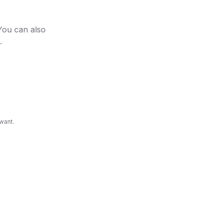
 You can also
u pular
.
to dessa
reação.
want.