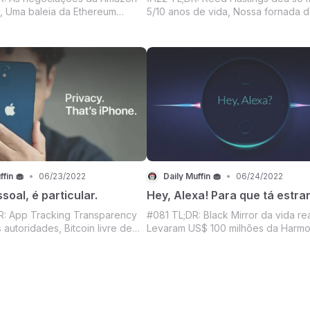
, Uma baleia da Ethereum
5/10 anos de vida, Nossa fornada 
ra um passeio, Violação de
notícias recheadinha - indo de Bette
-mail na OpenSea, Binance
Saul passando pelo filme que os in
 os motores pra ser
querem ver na indicação de melhor 
, E Mário, einh!?, O Mercado
estrangeiro em 2023 até chegar no
o verdinho pra deixar a gen
lançamento da Sony
ffin 🧁
•
06/23/2022
Daily Muffin 🧁
•
06/24/2022
soal, é particular.
Hey, Alexa! Para que tá estra
: App Tracking Transparency
#081 TL;DR: Black Mirror da vida rea
 autoridades, Bitcoin livre de
Levaram US$ 100 milhões da Harm
inance US, Because I'm happy
hack, Uma coleção de NFT do CR7
.. Tem Pharrel Williams e NFT, É
Binance, Será que vai dá pra menti
é?, Roupas de luxo pro avatar
no IG?, Todo mundo de olho na
Mercado Crypto segurando o
propaganda da dona Netiflix, Merc
a
Crypto com disposição pra se