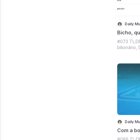
Daily Mu
Bicho, q
#073 TL;DR
bilionário
do Musk, A
das máquin
Kojima pul
Daily Muffi
Daily Mu
Com a bo
#086 TL;D