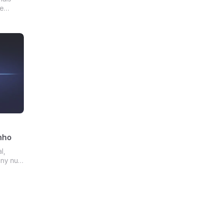
de
r Call
dianos
filme
nho
l,
ony num
 na
r idade
ado