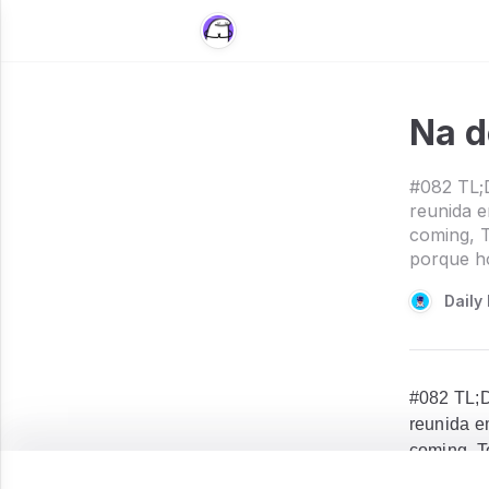
Na d
#082 TL;D
reunida e
coming, 
porque ho
Daily 
#082 TL;D
reunida e
coming, T
hoje só s