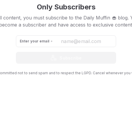
Only Subscribers
ypto: soneca 10 minutos
l content, you must subscribe to the Daily Muffin 🧁 blog.
eira braba pra nossas cryptos do coração. Só a
Doge
resolve
become a subscriber and have access to exclusive content
edo e nos dar o ar da graça de subir a ladeira. No fechamen
 outras coins tinham prolongado o sono e não apresentavam 
irls!
Enter your email
Subscribe
ommitted not to send spam and to respect the LGPD. Cancel whenever you 