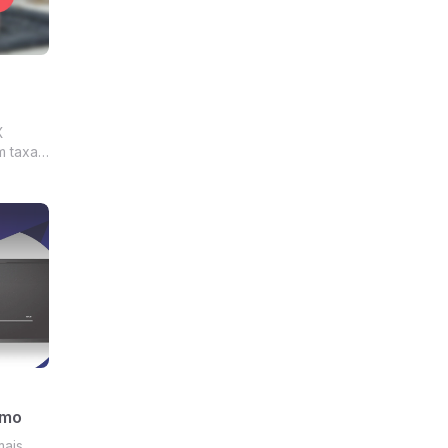
X
m taxa
ome, O
jetos
o rindo
imo
mais