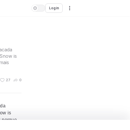
Login
cacada
 Snow is
mais
27
0
ada
ow is
s porque