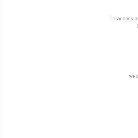
💤 Cr
To access al
Segunda f
da cama c
edição as
Wake up, g
We c