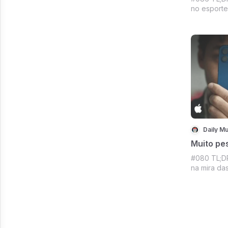
no esporte
acordou pa
dados de e
aquecendo
mainstream
Crypto tod
Daily Mu
Muito pes
#080 TL;DR
na mira das
taxas na B
clap along.
NFT usado 
da Meta, 
fôlego e m