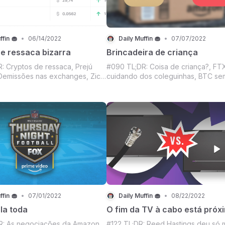
ffin 🧁
•
06/14/2022
Daily Muffin 🧁
•
07/07/2022
ue ressaca bizarra
Brincadeira de criança
: Cryptos de ressaca, Prejú
#090 TL;DR: Coisa de criança?, FT
, Demissões nas exchanges, Zica
cuidando dos coleguinhas, BTC se
mazon latifundiária, Revolução
na Binance, Amazon matando sua f
as, Round 6, Nova PS Plus e
Matador de deuses, 5G, Novos pro
ando a cerca? Tudo isso no
dos Irmãos Duffer e Mercado Crypt
n de hoje.
igual criança.
ffin 🧁
•
07/01/2022
Daily Muffin 🧁
•
08/22/2022
la toda
O fim da TV à cabo está próx
R: As negociações da Amazon
#122 TL;DR: Reed Hastings deu só 