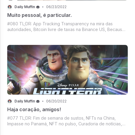
Daily Muffin 🧁
•
06/23/2022
Muito pessoal, é particular.
#080 TL;DR: App Tracking Transparency na mira das
autoridades, Bitcoin livre de taxas na Binance US, Because
I'm happy clap along... Tem Pharrel Williams e NFT, É NFT
usado é?, Roupas de luxo pro avatar da Meta, Mercado
Crypto segurando o fôlego e ma
Daily Muffin 🧁
•
06/20/2022
Haja coração, amigos!
#077 TL;DR: Fim de semana de sustos, NFTs na China,
Impasse no Panamá, NFT no pulso, Curadoria de notícias,
Cinema em queda, Flop da Disney e Las Vegas. Tudo isso