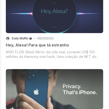
Daily Muffin 🧁
•
06/24/2022
Hey, Alexa! Para que tá estranho
#081 TL;DR: Black Mirror da vida real, Levaram US$ 100
milhões da Harmony num hack, Uma coleção de NFT do
CR7 na Binance, Será que vai dá pra mentir idade no IG?,
Todo mundo de olho na propaganda da dona Netiflix,
Mercado Crypto com disposição pra se