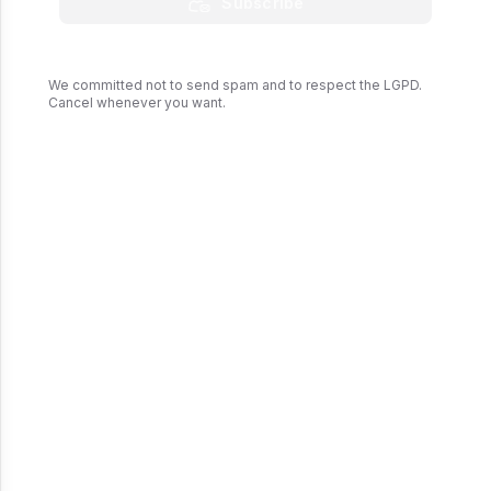
Subscribe
manhã dessa quinta.
We committed not to send spam and to respect the LGPD.
Cancel whenever you want.