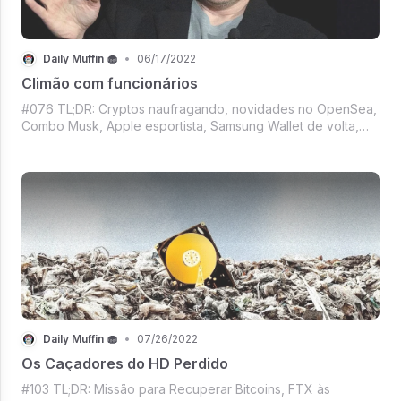
Daily Muffin 🧁
•
06/17/2022
Climão com funcionários
#076 TL;DR: Cryptos naufragando, novidades no OpenSea,
Combo Musk, Apple esportista, Samsung Wallet de volta,
Tendência das dancinhas e muito mais. Prepare seu peixe
ou camarão, uma bebida, a cadeira de praia e venha ler o
DM de hoje. (Não vá esquece
Daily Muffin 🧁
•
07/26/2022
Os Caçadores do HD Perdido
#103 TL;DR: Missão para Recuperar Bitcoins, FTX às