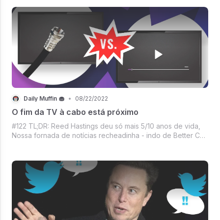
no Daily Muffin de hoje.
Daily Muffin 🧁
•
08/22/2022
O fim da TV à cabo está próximo
#122 TL;DR: Reed Hastings deu só mais 5/10 anos de vida,
Nossa fornada de notícias recheadinha - indo de Better Call
Saul passando pelo filme que os indianos querem ver na
indicação de melhor filme estrangeiro em 2023 até chegar
no lançamento da Sony