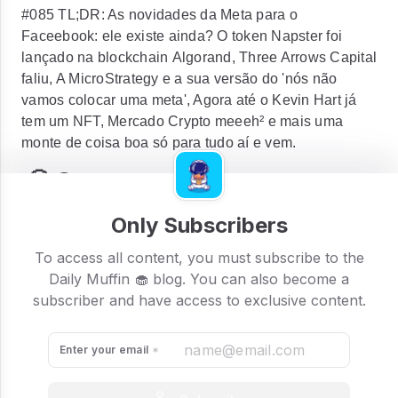
#085 TL;DR: As novidades da Meta para o
Faceebook: ele existe ainda? O token Napster foi
lançado na blockchain Algorand, Three Arrows Capital
faliu, A MicroStrategy e a sua versão do 'nós não
vamos colocar uma meta', Agora até o Kevin Hart já
tem um NFT, Mercado Crypto meeeh² e mais uma
monte de coisa boa só para tudo aí e vem.
😬 Crypto: meeeh²
Segundo o
Bloomberg Linea
, o
Bitcoin
está
Only Subscribers
caminhando a passos largos para seu pior trimestre
dos últimos dez anos. Quanto mais os bancos centrais
To access all content, you must subscribe to the
mundo afora apertam as políticas monetárias, mais as
Daily Muffin 🧁 blog. You can also become a
cryptos caem.
subscriber and have access to exclusive content.
O Bitcoin chegou a cair 4,46% hoje
quando estávamos fechando a edição, sendo
negociado a $ 19.199,57, menor valor desde 19 de
Enter your email
junho.
As altcoins mais voláteis se saíram ainda
pior
Avalanche
e
Polygon
estavam caindo 8% na