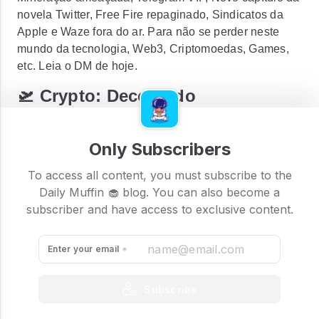
novela Twitter, Free Fire repaginado, Sindicatos da
Apple e Waze fora do ar. Para não se perder neste
mundo da tecnologia, Web3, Criptomoedas, Games,
etc. Leia o DM de hoje.
🛫 Crypto: Decolando
Hoje, depois das turbulências nas criptos no fim de
semana, elas acertaram o curso e estão subindo para
Only Subscribers
a altitude de cruzeiro. Esperamos que seja um voo
tranquilo nesta semana; o céu é o limite! Podem
To access all content, you must subscribe to the
afrouxar os cintos, pois o serviço de bordo vai entregar
Daily Muffin 🧁 blog. You can also become a
agora o seu muffin quentinho.
subscriber and have access to exclusive content.
Enter your email
Subscribe