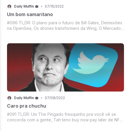
Daily Muffin 🧁
•
07/15/2022
Um bom samaritano
#096 TL;DR: O plano para o futuro de Bill Gates, Demissões
na OpenSea, Os drones transformers da Wing, O Mercado
crypto parece que tá encontrando assimilando o caos, É
sexta e tem um The Pingado no ponto pra fechar a semana
and more of course!
Daily Muffin 🧁
•
07/08/2022
Caro pra chuchu
#091 TL;DR: Um The Pingado fresquinho pra você vê se
concorda com a gente, Tah teno buy now pay later de NFT,
Tah teno II corrida em Tesla paga em Dogecoin, A
“Question of the week” tá fácil, fácil de responder, O