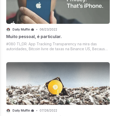
Daily Muffin 🧁
•
06/23/2022
Muito pessoal, é particular.
#080 TL;DR: App Tracking Transparency na mira das
autoridades, Bitcoin livre de taxas na Binance US, Because
I'm happy clap along... Tem Pharrel Williams e NFT, É NFT
usado é?, Roupas de luxo pro avatar da Meta, Mercado
Crypto segurando o fôlego e ma
Daily Muffin 🧁
•
07/26/2022