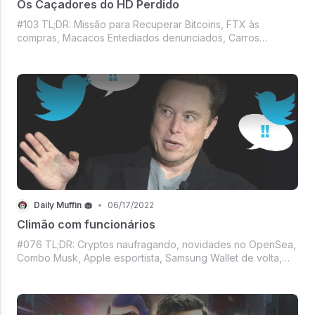
Os Caçadores do HD Perdido
#103 TL;DR: Missão para Recuperar Bitcoins, FTX às
compras, Macacos Entediados denunciados, Carros
elétricos na crista da onda, Streaming da NFL, Facebook
pagando criadores, Tesla investindo e Musk furando olho
do amigo? O Daily Muffin de hoje está i
Daily Muffin 🧁
•
06/17/2022
Climão com funcionários
#076 TL;DR: Cryptos naufragando, novidades no OpenSea,
Combo Musk, Apple esportista, Samsung Wallet de volta,
Tendência das dancinhas e muito mais. Prepare seu peixe
ou camarão, uma bebida, a cadeira de praia e venha ler o
DM de hoje. (Não vá esquece