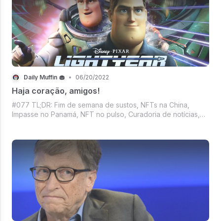
Daily Muffin 🧁
•
06/20/2022
Haja coração, amigos!
#077 TL;DR: Fim de semana de sustos, NFTs na China,
Impasse no Panamá, NFT no pulso, Curadoria de notícias,
Cinema em queda, Flop da Disney e Las Vegas. Tudo isso
no Daily Muffin de hoje.