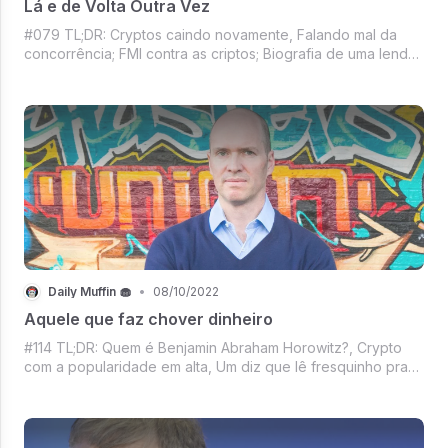
Lá e de Volta Outra Vez
#079 TL;DR: Cryptos caindo novamente, Falando mal da
concorrência; FMI contra as criptos; Biografia de uma lenda;
Novidades no Facebook; Orcs à solta na Terra-Média;
China vigiando; Apple questionada e Recomendações de
leitura para você falar que leu
Daily Muffin 🧁
•
08/10/2022
Aquele que faz chover dinheiro
#114 TL;DR: Quem é Benjamin Abraham Horowitz?, Crypto
com a popularidade em alta, Um diz que lê fresquinho pra
você, Universal emplacando sucesso, Mercado crypto
esperançoso and more no DM de hoje!