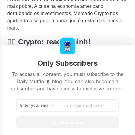
mais pobre, A crise na economia americano
derrubando os investimentos, Mercado Crypto nos
ajudando a segurar a barra que é gostar das coins e
mais.
🏋🏽 Crypto: reagiu, einh!
O mercado de criptomoedas reagiu a base do
Didididiê nessa quarta, o
Bitcoin
(BTC) operava em
Only Subscribers
alta de 3,50% nas últimas 24 horas, cotado a US$
To access all content, you must subscribe to the
20.112, de acordo com dados do
Coinmarketcap
. O
Daily Muffin 🧁 blog. You can also become a
Ethereum
em alta um pouco menor, de 3,18%, estava
subscriber and have access to exclusive content.
negociado a US$ 1.134.
Enter your email
Subscribe