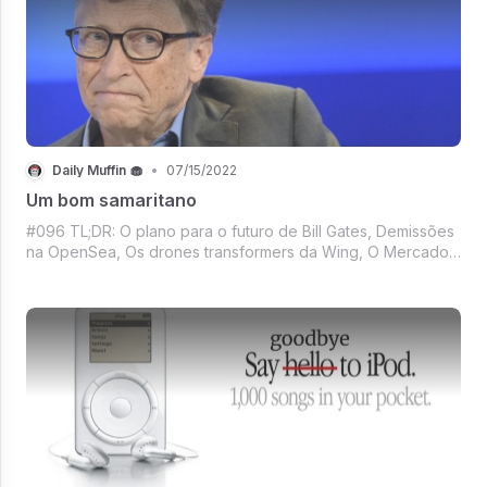
Daily Muffin 🧁
•
07/15/2022
Um bom samaritano
#096 TL;DR: O plano para o futuro de Bill Gates, Demissões
na OpenSea, Os drones transformers da Wing, O Mercado
crypto parece que tá encontrando assimilando o caos, É
sexta e tem um The Pingado no ponto pra fechar a semana
and more of course!