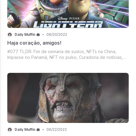
Daily Muffin 🧁
•
06/20/2022
Haja coração, amigos!
#077 TL;DR: Fim de semana de sustos, NFTs na China,
Impasse no Panamá, NFT no pulso, Curadoria de notícias,
Cinema em queda, Flop da Disney e Las Vegas. Tudo isso
no Daily Muffin de hoje.
Daily Muffin 🧁
•
06/22/2022