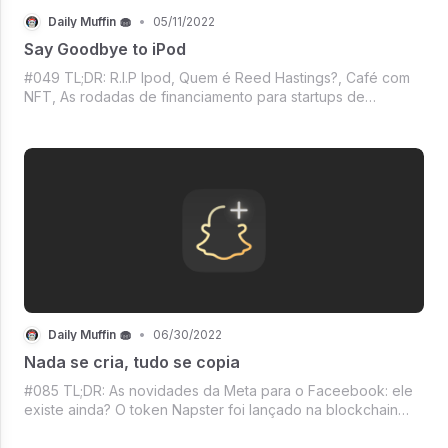
Daily Muffin 🧁
•
05/11/2022
Say Goodbye to iPod
#049 TL;DR: R.I.P Ipod, Quem é Reed Hastings?, Café com
NFT, As rodadas de financiamento para startups de
blockchain seguindo o jogo, Uma seleção de livros novinha
no Diz que lê e o Mercado crypto. Só vem!
Daily Muffin 🧁
•
06/30/2022
Nada se cria, tudo se copia
#085 TL;DR: As novidades da Meta para o Faceebook: ele
existe ainda? O token Napster foi lançado na blockchain
Algorand, Three Arrows Capital faliu, A MicroStrategy e a
sua versão do 'nós não vamos colocar uma meta', Agora