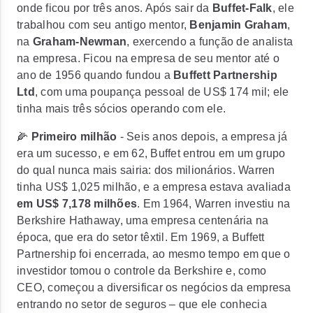
onde ficou por três anos. Após sair da
Buffet-Falk
, ele
trabalhou com seu antigo mentor,
Benjamin Graham
,
na
Graham-Newman
, exercendo a função de analista
na empresa. Ficou na empresa de seu mentor até o
ano de 1956 quando fundou a
Buffett
Partnership
Ltd
, com uma
poupança pessoal de US$ 174 mil
; ele
tinha mais três sócios operando com ele.
🌽
Primeiro milhão
- Seis anos depois, a empresa já
era um sucesso, e em 62, Buffet entrou em um grupo
do qual nunca mais sairia: dos milionários.
Warren
tinha US$ 1,025 milhão
, e a empresa estava avaliada
em US$ 7,178 milhões
. Em 1964, Warren investiu na
Berkshire Hathaway, uma empresa centenária na
época, que era do setor têxtil. Em 1969, a Buffett
Partnership foi encerrada, ao mesmo tempo em que o
investidor tomou o controle da Berkshire e, como
CEO, começou a diversificar os negócios da empresa
entrando no setor de seguros – que ele conhecia