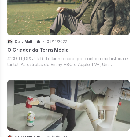
Daily Muffin 🧁
•
09/14/2022
O Criador da Terra Média
#139 TL;DR: J. R.R. Tolkien o cara que contou uma história e
tanto!, As estrelas do Emmy HBO e Apple TV+, Um
avoadinho da Meta esqueceu o novo headset VR por aí,
Blue Origin com problemas, Banda dos Macacos Entediados
agora nível Queen B e RiRi, Polí