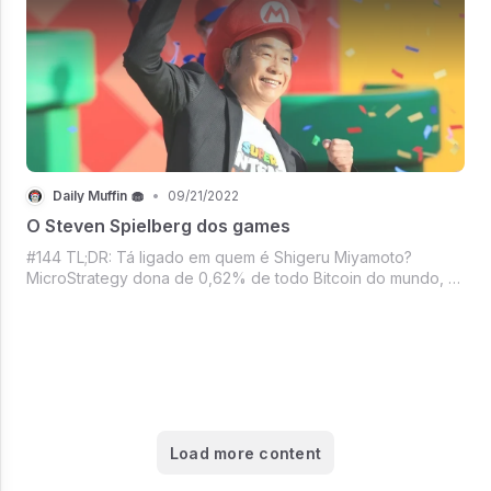
Daily Muffin 🧁
•
09/21/2022
O Steven Spielberg dos games
#144 TL;DR: Tá ligado em quem é Shigeru Miyamoto?
MicroStrategy dona de 0,62% de todo Bitcoin do mundo, A
Warner quer uma carona do Keanu Reeves, Os 11 uniformes
da Nike na Copa 22, Mbappé virou Diva?, Netflix vs Disney
a batalha continua, A Meta tá
Load more content