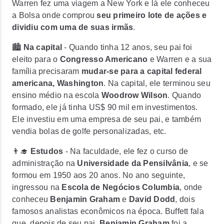
Warren fez uma viagem a New York e lá ele conheceu
a Bolsa onde comprou
seu primeiro lote de ações e
dividiu com uma de suas irmãs
.
🏙️
Na capital
- Quando tinha 12 anos, seu pai foi
eleito para o
Congresso Americano
e Warren e a sua
família precisaram
mudar-se para a capital federal
americana, Washington
. Na capital, ele terminou seu
ensino médio na escola
Woodrow Wilson
. Quando
formado, ele
já tinha US$ 90 mil em investimentos
.
Ele investiu em uma empresa de seu pai, e também
vendia bolas de golfe personalizadas, etc.
👨‍🎓
Estudos
- Na faculdade, ele fez o curso de
administração na
Universidade da Pensilvânia
, e se
formou em 1950 aos 20 anos. No ano seguinte,
ingressou na
Escola de Negócios Columbia
, onde
conheceu
Benjamin Graham
e
David Dodd
, dois
famosos analistas econômicos na época. Buffett fala
que, depois de seu pai,
Benjamin Graham
foi a