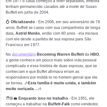
Em 1977 o casal começou a viver separados, embora
tenham permanecido casados até a
morte de Susan
Buffett em julho de 200
4
.
💍
Oficializando
- Em 2006, em seu aniversário de 76
anos, Buffett se casou com sua companheira de longa
data,
Astrid Menks
, então com 60 anos - ela morava
com ele desde a partida de sua esposa para São
Francisco em 1977.
No
documentário
Becoming Warren Buffett
da
HBO
,
a gente conhece um pouco mais sobre vida pessoal
complicada e essa história de duas esposas, que se
conheciam e que Buffet afirmava erram as
responsáveis por moldá-lo no homem genial que ele
se tornou. 🎶
Esta família é muito unida, e também
muito ouriçada…
🎶
🧑🏼‍💼
Enquanto isso no trabalho
- Em 1951, ele
começou a trabalhar na
Buffett-Falk
como vendedor,