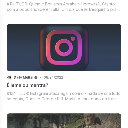
#114 TL;DR: Quem é Benjamin Abraham Horowitz?, Crypto
com a popularidade em alta, Um diz que lê fresquinho pra
você, Universal emplacando sucesso, Mercado crypto
esperançoso and more no DM de hoje!
Daily Muffin 🧁
•
08/24/2022
É lema ou mantra?
#124 TL;DR: Instagram ataca again com o - nada se cria tudo
se copia, Quem é George R.R. Martin o cara dono do trono
de ferro?, O WhatsApp o nº1, A segurança aparentemente
insegura do Twitter, O TikTok rastreando teclas digitadas
pelos usuários, Mer