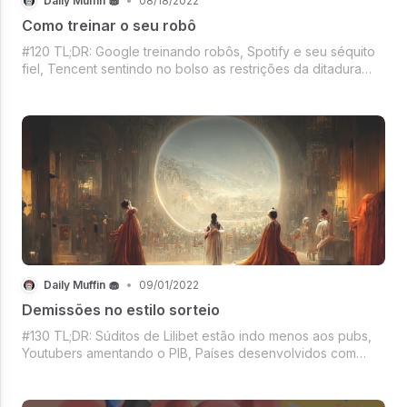
Daily Muffin 🧁
•
08/18/2022
Como treinar o seu robô
#120 TL;DR: Google treinando robôs, Spotify e seu séquito
fiel, Tencent sentindo no bolso as restrições da ditadura
chinesa, Update da NASA pro Curiosity, Mercado crypto
sangrando mais uma vez, Vai um filme pro final de semana?
Temos!, And more sempr
Daily Muffin 🧁
•
09/01/2022
Demissões no estilo sorteio
#130 TL;DR: Súditos de Lilibet estão indo menos aos pubs,
Youtubers amentando o PIB, Países desenvolvidos com
disquete até hoje, Cryptos sofrendo, Paraguai pró-
mineração, Senhor dos Anéis para aquecer sua memória da
Terra-Média, E tem mais co...