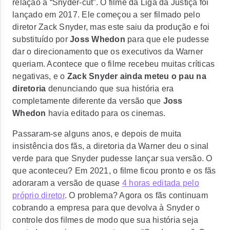
relação à “Snyder-cut”
. O filme da Liga da Justiça foi
lançado em 2017. Ele começou a ser filmado pelo
diretor Zack Snyder, mas este saiu da produção e foi
substituído por
Joss Whedon
para que ele pudesse
dar o direcionamento que os executivos da Warner
queriam. Acontece que o filme recebeu muitas críticas
negativas, e o
Zack Snyder ainda meteu o pau na
diretoria
denunciando que sua história era
completamente diferente da versão que
Joss
Whedon
havia editado para os cinemas.
Passaram-se alguns anos, e depois de muita
insistência dos fãs, a diretoria da Warner deu o sinal
verde para que Snyder pudesse lançar sua versão. O
que aconteceu? Em 2021,
o filme ficou pronto e os fãs
adoraram a versão
de quase
4 horas editada pelo
próprio diretor
. O problema? Agora os fãs continuam
cobrando a empresa para que devolva à Snyder o
controle dos filmes de modo que sua
história seja