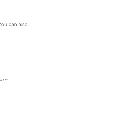
rypto
 You can also
tcoin em
.
r e botar
want.