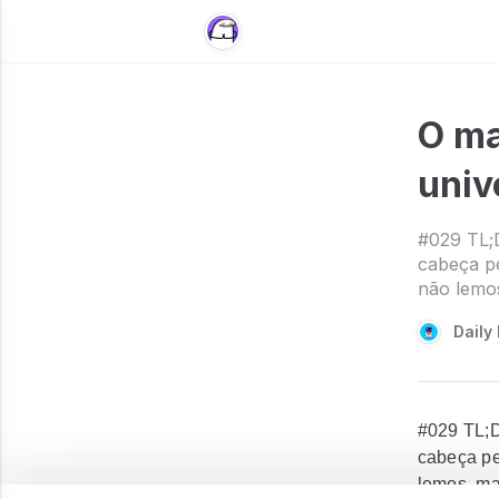
O ma
univ
#029 TL;D
cabeça p
não lemos
Daily 
#029 TL;D
cabeça pe
lemos, ma