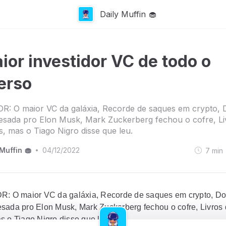
Daily Muffin 🧁
ior investidor VC de todo o
erso
R: O maior VC da galáxia, Recorde de saques em crypto, 
esada pro Elon Musk, Mark Zuckerberg fechou o cofre, Li
, mas o Tiago Nigro disse que leu.
Muffin 🧁
04/12/2022
7
min
•
R: O maior VC da galáxia, Recorde de saques em crypto, Do
sada pro Elon Musk, Mark Zuckerberg fechou o cofre, Livros
s o Tiago Nigro disse que leu.