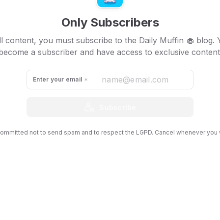
pto: Galera fez uma limpa, hein
Only Subscribers
s maiores outflows (retirada de dinheiro) desde janeiro, as c
l content, you must subscribe to the Daily Muffin 🧁 blog.
 num ciclo de baixa. Ao que parece,
com o crescimento do Bi
become a subscriber and have access to exclusive content
$10mil em apenas duas semanas,
o pessoal resolveu liquida
 de lucro no bolso.
Enter your email
Subscribe
ommitted not to send spam and to respect the LGPD. Cancel whenever you 