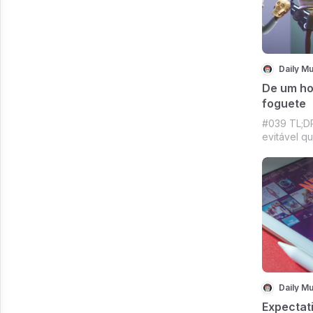
Daily Mu
De um ho
foguete
#039 TL;DR
evitável q
NFT, Merc
pode, De u
sala a don
(não é o M
dizem que
Daily Mu
Expectati