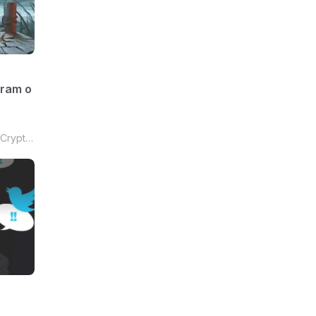
aram o
 Crypto
os,
pto and