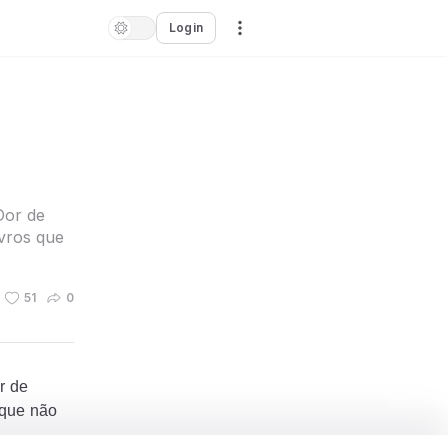
Login
Dor de
vros que
51
0
r de
 que não