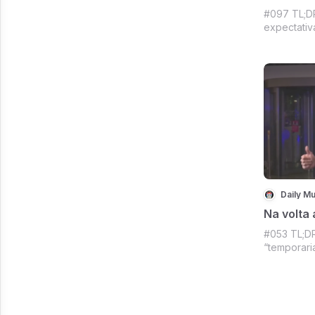
#097 TL;DR: Netflix dimin
expectativ
pro Others
Polygon St
vídeo vira
lidera ind
Crypto tá 
Daily Mu
Na volta
#053 TL;DR
“temporari
Spotify; U
regulament
vivo; Mem
verdinho e
esperando