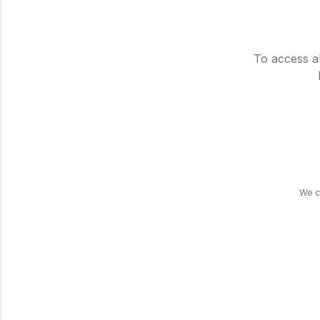
📭 Cry
Com um do
To access al
continuam
quase US
uma grana
We c