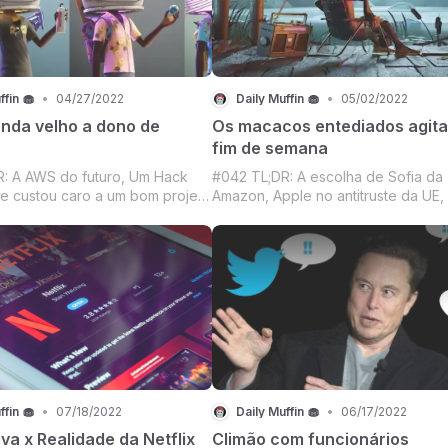
ffin 🧁
•
04/27/2022
Daily Muffin 🧁
•
05/02/2022
nda velho a dono de
Os macacos entediados agit
fim de semana
: A AWS do futuro, Um Hack
#042 TL;DR: A escolha de Sofia da
ue custou caro a um bom projeto
Amazon, Apple no antitruste da UE,
ado Crypto segurando o que
no futuro das finanças dos brasileir
m honda velho e uma micro-
Lançamento da Yuga Labs quebra
o de uma empresa de foguetes
blockchain Ethereum, Mercado Cry
usk), Livros que não lemos, mas
more.
 são bons
ffin 🧁
•
07/18/2022
Daily Muffin 🧁
•
06/17/2022
va x Realidade da Netflix
Climão com funcionários