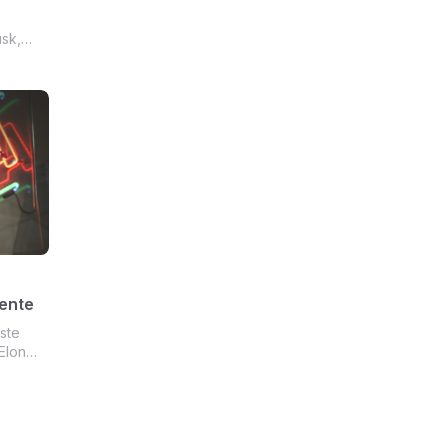
sk,
 volta,
ais.
a
ler o
rente
ste
Elon
o
ente e