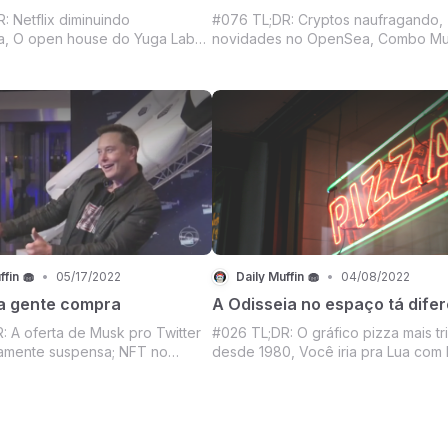
uindo
#076 TL;DR: Cryptos naufragando,
a, O open house do Yuga Labs
novidades no OpenSea, Combo Mu
ide, Parceria da Disney com a
Apple esportista, Samsung Wallet de
udios, Um década do primeiro
Tendência das dancinhas e muito m
l no YouTube, HBO/HBO Max
Prepare seu peixe ou camarão, um
icações ao Emmy, Mercado
bebida, a cadeira de praia e venha 
dando bom e muito m
DM de hoje. (Não vá esquece
ffin 🧁
•
05/17/2022
Daily Muffin 🧁
•
04/08/2022
 a gente compra
A Odisseia no espaço tá dife
: A oferta de Musk pro Twitter
#026 TL;DR: O gráfico pizza mais tri
amente suspensa; NFT no
desde 1980, Você iria pra Lua com 
nião Europeia e seu plano de
Musk ou com Jeff Bezos?, Mercad
ação pras cryptos; Netflix ao
Crypto, Bitcoin virando moeda corr
e da semana; Mercado crypto
Peter Thiel pistolaço.
 Sempre tem mais te
.