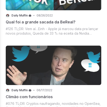
Daily Muffin 🧁
•
08/26/2022
Qual foi a grande sacada da BeReal?
#126 TL;DR: Vem aí…Einh - Apple já marcou data pra lançar
novos produtos, Queda de 33 % na eceita da Nvidia
comprometeu todo o planejamento anual, Playstation
valendo 5k de dinheiros do Brasil, Waze encerrando
serviço de caronas, Mercado crypto com B
Daily Muffin 🧁
•
06/17/2022
Climão com funcionários
#076 TL;DR: Cryptos naufragando, novidades no OpenSea,