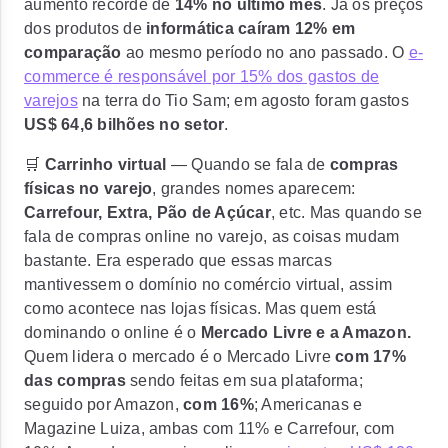
aumento recorde de
14% no último mês
. Já os preços
dos produtos de
informática
caíram 12% em
comparação
ao mesmo período no ano passado. O
e-
commerce é responsável por 15% dos gastos de
varejos
na terra do Tio Sam; em agosto foram gastos
US$ 64,6 bilhões no setor
.
🛒
Carrinho virtual
— Quando se fala de
compras
físicas no varejo
, grandes nomes aparecem:
Carrefour, Extra, Pão de Açúcar
, etc. Mas quando se
fala de compras online no varejo, as coisas mudam
bastante. Era esperado que essas marcas
mantivessem o domínio no comércio virtual, assim
como acontece nas lojas físicas.
Mas quem está
dominando o online é o
Mercado Livre e a Amazon.
Quem lidera o mercado é o
Mercado Livre
com 17%
das compras
sendo feitas em sua plataforma;
seguido por Amazon,
com 16%
; Americanas e
Magazine Luiza, ambas com 11% e Carrefour, com