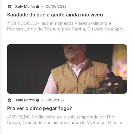
Daily Muffin 🧁
•
09/06/2022
Saudade do que a gente ainda não viveu
#133 TL;DR: A 3ª mulher nomeada Primeira-Ministra e
Primeiro Lorde do Tesouro pela Rainha, O fandom da Apple
nem dorme hoje, O carro que nem existe e já bateu o carro
do Marciano, Justin Bieber derrubando as ações da Time
for Fun, Mercado Crypto tem
Daily Muffin 🧁
•
11/09/2022
Pra ver o circo pegar fogo?
#179 TL;DR: Netflix estreia a quinta temporada de The
Crown, Tom Anderson um dos caras do MySpace, O homem
mais sexy do mundo e seu primeiro filme de natal, O toque
de Midas do Marciano no Twitter, Binance e FTX