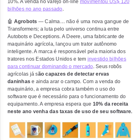
10%. A venda no varejo on-line
movimentou US$ 120
bilhões no ano passado
.
🤖
Agrobots
— Calma… não é uma nova gangue de
Transformers; a luta pelo universo continua entre
Autobots e Deceptions. A Deere, uma fabricante de
maquinário agrícola,
lançou um trator autônomo
inteligente
. A marca é responsável pela maioria dos
tratores nos Estados Unidos e tem
investido bilhões
para continuar dominando o mercado
. Seus robôs
agrícolas já s
ão capazes de detectar ervas
daninhas
e ainda arar o campo. Com a venda do
maquinário, a empresa cobra também o uso do
software que é necessário para o funcionamento do
equipamento. A empresa espera que
10% da receita
neste ano venha das taxas de uso de seu software.