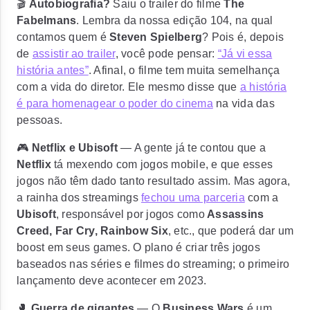
🎬
Autobiografia?
Saiu o trailer do filme
The
Fabelmans
. Lembra da nossa edição 104, na qual
contamos quem é
Steven Spielberg
? Pois é, depois
de
assistir ao trailer
, você pode pensar:
“Já vi essa
história antes”
. Afinal, o filme
tem muita semelhança
com a vida do diretor.
Ele mesmo disse que
a história
é para homenagear o poder do cinema
na vida das
pessoas.
🎮
Netflix e Ubisoft
— A gente já te contou que a
Netflix
tá mexendo com jogos mobile, e que esses
jogos não têm dado tanto resultado assim. Mas agora,
a rainha dos streamings
fechou uma parceria
com a
Ubisoft
, responsável por jogos como
Assassins
Creed, Far Cry, Rainbow Six
, etc., que poderá dar um
boost em seus games.
O plano é criar três jogos
baseados nas séries e filmes do streaming;
o primeiro
lançamento deve acontecer em 2023.
🥊
Guerra de gigantes
— O
Business Wars
é um