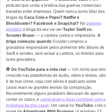
podcast que conta a história das guerras comerciais
travadas entre empresas. Quem nunca ouviu falar das
brigas da
Coca Cola e Pepsi? Netflix e
Blockbuster? Facebook e Snapchat?
No
próximo
episódio
a briga da vez vai ser
Taylor Swift vs.
Scooter Braun
— a cantora contra o empresário.
A
briga começou quando
Scooter comprou a
gravadora responsável pelos primeiros três álbuns de
Swift
e vendeu, sem avisar a cantora, os direitos para
outra gravadora.
🕵️
Do YouTube para a vida real
— Um nicho que tem
crescido nas plataformas de áudio, vídeo e leitura, são
é de true crime, seja com séries e podcasts sobre
casos reais ou grandes teorias da conspiração.
Recentemente alguns youtubers deixaram de apenas
contar os casos, e
começaram a fazer contribuir com a
investigação dos casos
. Um canal no
YouTube
, com o
nome de
Adventures With Purpose
, já
resolveu 23