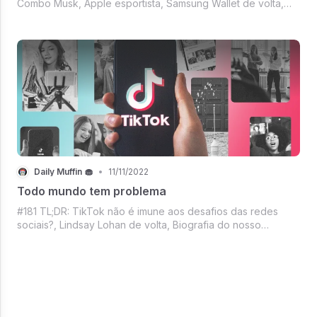
Combo Musk, Apple esportista, Samsung Wallet de volta,
Tendência das dancinhas e muito mais. Prepare seu peixe
ou camarão, uma bebida, a cadeira de praia e venha ler o
DM de hoje. (Não vá esquece
Daily Muffin 🧁
•
11/11/2022
Todo mundo tem problema
#181 TL;DR: TikTok não é imune aos desafios das redes
sociais?, Lindsay Lohan de volta, Biografia do nosso
Maconheiro favorito, Call of Duty batendo recordes, Fakes
verificados no Twitter, Sam Bankman-Fried pedindo
desculpas, Mercado Crypto, e muito