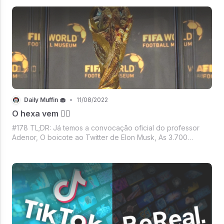
movimentando o Mercado Crypto e muito
Daily Muffin 🧁
•
11/08/2022
O hexa vem 🙅‍♂️
#178 TL;DR: Já temos a convocação oficial do professor
Adenor, O boicote ao Twitter de Elon Musk, As 3.700
demissões do Twitter, Demissões em massa na Meta, O ex-
Giselo comemorando as 100 mil jardas, Mercado Crypto
todo trabalhado no drama. Já procur