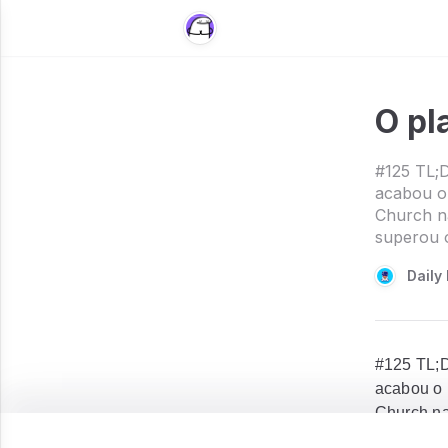
O pl
#125 TL;D
acabou o
Church na
superou 
Daily 
#125 TL;D
acabou o 
Church na
superou o