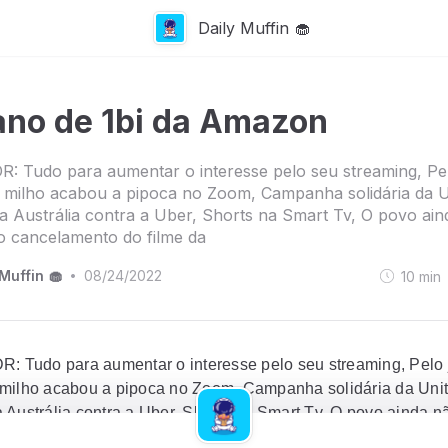
Daily Muffin 🧁
ano de 1bi da Amazon
R: Tudo para aumentar o interesse pelo seu streaming, Pel
 milho acabou a pipoca no Zoom, Campanha solidária da U
 Austrália contra a Uber, Shorts na Smart Tv, O povo ain
o cancelamento do filme da
Muffin 🧁
08/24/2022
10
min
•
R: Tudo para aumentar o interesse pelo seu streaming, Pelo 
milho acabou a pipoca no Zoom, Campanha solidária da Unit
 Austrália contra a Uber, Shorts na Smart Tv, O povo ainda n
 cancelamento do filme da Batgirl, Mercado Crypto e Macaco