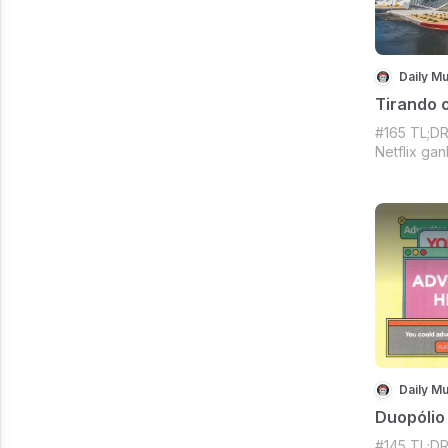
Daily Mu
Tirando 
#165 TL;DR
Netflix ga
querendo d
política, 
Bola de Our
Mercado C
tem muito m
Daily Mu
Duopóli
#145 TL;DR