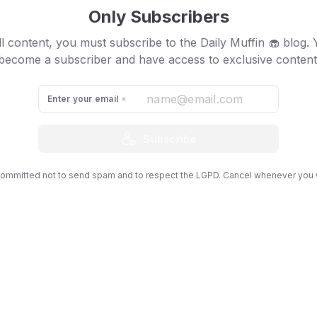
s nos M&M’s.
Only Subscribers
coitinho da Sorte
l content, you must subscribe to the Daily Muffin 🧁 blog.
become a subscriber and have access to exclusive content
ontente com o mediano. Traga o seu melhor para o momento.
ntemente de falhar ou ser bem-sucedido, pelo menos você 
tudo o que tinha. Precisamos viver o melhor que existe em nós
Enter your email
ssett
Subscribe
ommitted not to send spam and to respect the LGPD. Cancel whenever you 