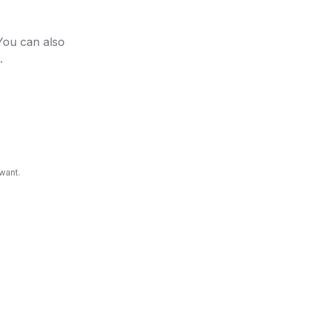
 You can also
.
 Então,
sabe que
." -
want.