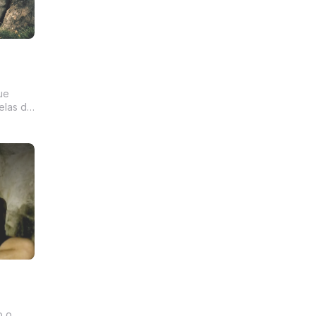
ue
relas do
inho da
por aí,
dos
ueen B
o o