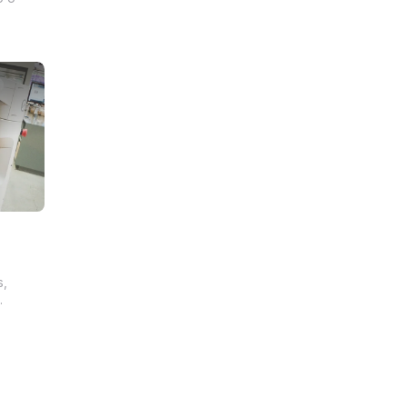
iou a
on - É
e
Ro
s,
pro
do mais
 semana?