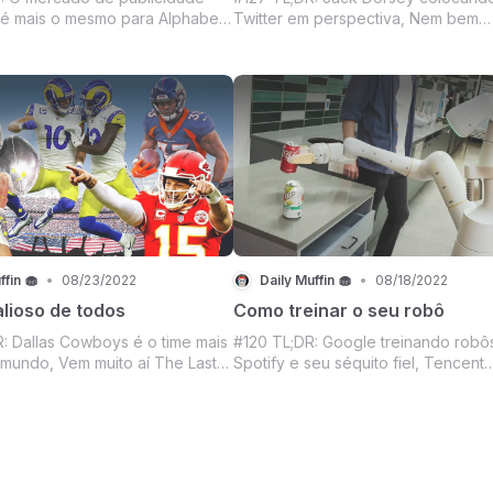
 é mais o mesmo para Alphabet
Twitter em perspectiva, Nem bem
e contamos o porquê no
começou e já tem mais - HBO anunc
marelas, Com a bênção de
2ª temporada de House of the Drag
Spin off com o triplo de
só um gostinho da nossa fornada d
de GoT, Ted Lasso no Fifa, A
notícias, Reels dando certo, Zuck
igurinhas da Copa na
contando tudo no podcast do Joe 
ffin 🧁
•
08/23/2022
Daily Muffin 🧁
•
08/18/2022
lioso de todos
Como treinar o seu robô
R: Dallas Cowboys é o time mais
#120 TL;DR: Google treinando robô
 mundo, Vem muito aí The Last
Spotify e seu séquito fiel, Tencent
ciano infeliz com desemprenho
sentindo no bolso as restrições da
k, Agora se a série não for
ditadura chinesa, Update da NASA 
errubar o streaming - nem é
Curiosity, Mercado crypto sangran
ercado Crypto firme em um dia
uma vez, Vai um filme pro final de
Temos!, And more sempr