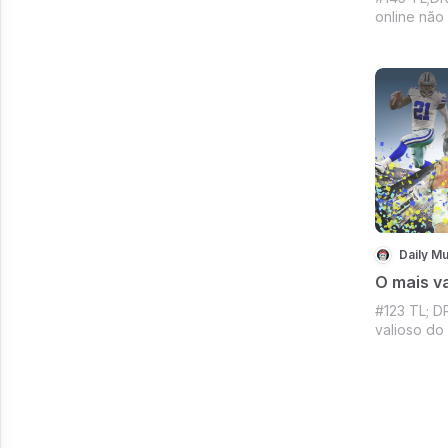
online não
e Meta - T
Páginas A
Marilyn, O 
audiência 
treta das f
Daily Mu
O mais va
#123 TL; D
valioso do
of Us, Mar
da Neuralin
capaz de d
sucesso, M
de respiro,