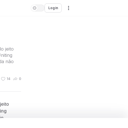
Login
o jeito
niting
da não
14
0
jeito
ing
ão
s