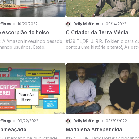
ffin 🧁
•
10/20/2022
Daily Muffin 🧁
•
09/14/2022
o escorpião do bolso
O Criador da Terra Média
: A Amazon investindo pesado,
#139 TL;DR: J. R.R. Tolkien o cara q
nhando usuários, Estão
contou uma história e tanto!, As est
ar o cano no JAY-Z?, Robô na
Emmy HBO e Apple TV+, Um avoad
Plano de saúde da Apple, NFT da
Meta esqueceu o novo headset VR 
o, Primeiro filme do Tarantino,
Blue Origin com problemas, Banda 
rypto escorregando, Sempre
Macacos Entediados agora nível Q
ais, c
e RiRi, Polí
ffin 🧁
•
09/22/2022
Daily Muffin 🧁
•
08/29/2022
o ameaçado
Madalena Arrependida
: O mercado de publicidade
#127 TL;DR: Jack Dorsey colocand