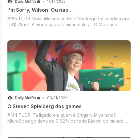
Daily Muffin 🧁
•
11/17/2022
I'm Sorry, Wilson! Ou não…
#185 TL;DR: Bola utilizada no filme Náufrago foi vendida por
US$ 78 mil, A moda agora é vinho natural, O Marciano
meteu um “pede pra sair” no Twitter, Tá sobrando pras
celebridades na FTX, A Copa do Catar começa domingo e
a dica de filme dessa semana
Daily Muffin 🧁
•
09/21/2022
O Steven Spielberg dos games
#144 TL;DR: Tá ligado em quem é Shigeru Miyamoto?
MicroStrategy dona de 0,62% de todo Bitcoin do mundo, A
Warner quer uma carona do Keanu Reeves, Os 11 uniformes
da Nike na Copa 22, Mbappé virou Diva?, Netflix vs Disney