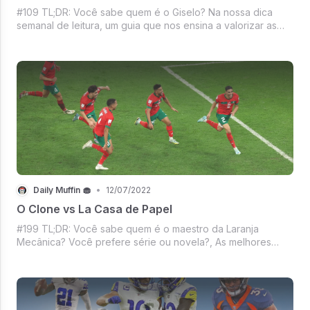
#109 TL;DR: Você sabe quem é o Giselo? Na nossa dica
semanal de leitura, um guia que nos ensina a valorizar as
coisas de verdadeiro valor — Marc Andreessen Diz que
leu!, Mercado crypto com Solana hackeada, NFT como uma
onda no mar, de palavra do ano
Daily Muffin 🧁
•
12/07/2022
O Clone vs La Casa de Papel
#199 TL;DR: Você sabe quem é o maestro da Laranja
Mecânica? Você prefere série ou novela?, As melhores
notícias da Copa, Já imaginou ter Eddie Murphy como
sogro?, Consertando iPhone de casa, Twitter Coin vem aí? E
recomendação de livro para conhecer