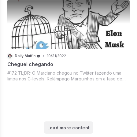
a batalha continua, A Meta tá
Daily Muffin 🧁
•
10/31/2022
Cheguei chegando
#172 TL;DR: O Marciano chegou no Twitter fazendo uma
limpa nos C-levels, Relâmpago Marquinhos em a fase de
prejuízos continua, Apple superando expectativas,
Dogecoin só alegria com sucesso do dindo no Twitter,
Christian Bale e Edgar Allan Poe na Netf
Load more content