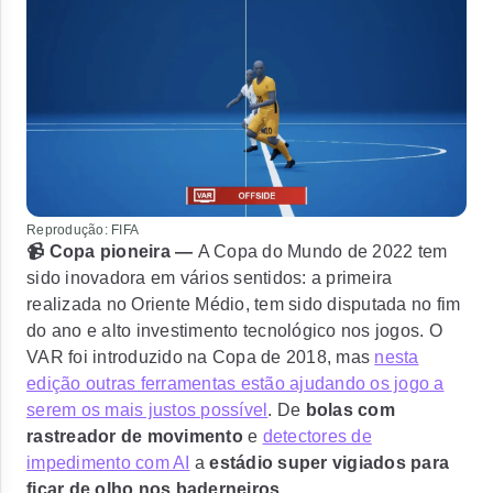
Reprodução: FIFA
📹 Copa pioneira —
A Copa do Mundo de 2022 tem
sido inovadora em vários sentidos: a primeira
realizada no Oriente Médio, tem sido disputada no fim
do ano e alto investimento tecnológico nos jogos. O
VAR foi introduzido na Copa de 2018, mas
nesta
edição outras ferramentas estão ajudando os jogo a
serem os mais justos possível
. De
bolas com
rastreador de movimento
e
detectores de
impedimento com AI
a
estádio super vigiados para
ficar de olho nos baderneiros
.