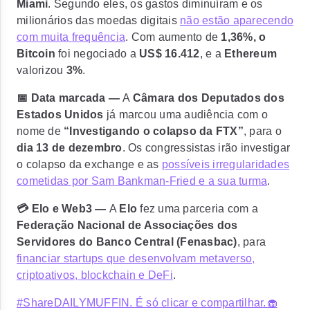
Miami
. Segundo eles, os gastos diminuíram e os
milionários das moedas digitais
não estão aparecendo
com muita frequência
. Com aumento de
1,36%, o
Bitcoin
foi negociado a
US$ 16.412
, e a
Ethereum
valorizou
3%
.
📅 Data marcada —
A
Câmara dos Deputados dos
Estados Unidos
já marcou uma audiência com o
nome de
“Investigando o colapso da FTX”
, para o
dia 13 de dezembro
. Os congressistas irão investigar
o colapso da exchange e as
possíveis irregularidades
cometidas por Sam Bankman-Fried e a sua turma
.
💳 Elo e Web3 —
A
Elo
fez uma parceria com a
Federação Nacional de Associações dos
Servidores do Banco Central (Fenasbac)
, para
financiar startups que desenvolvam metaverso,
criptoativos, blockchain e DeFi
.
#ShareDAILYMUFFIN. É só clicar e compartilhar.🧁