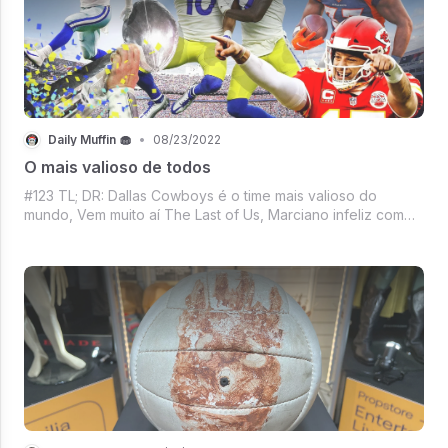
Daily Muffin 🧁
•
08/23/2022
O mais valioso de todos
#123 TL; DR: Dallas Cowboys é o time mais valioso do
mundo, Vem muito aí The Last of Us, Marciano infeliz com
desemprenho da Neuralink, Agora se a série não for capaz
de derrubar o streaming - nem é sucesso, Mercado Crypto
firme em um dia de respiro,