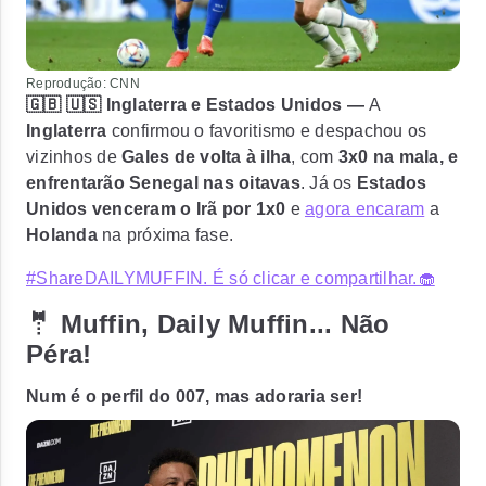
Reprodução: CNN
🇬🇧 🇺🇸 Inglaterra e Estados Unidos —
A
Inglaterra
confirmou o favoritismo e despachou os
vizinhos de
Gales de volta à ilha
, com
3x0 na mala, e
enfrentarão Senegal nas oitavas
. Já os
Estados
Unidos venceram o Irã por 1x0
e
agora encaram
a
Holanda
na próxima fase.
#ShareDAILYMUFFIN. É só clicar e compartilhar.🧁
🤵 Muffin, Daily Muffin... Não
Péra!
Num é o perfil do 007, mas adoraria ser!