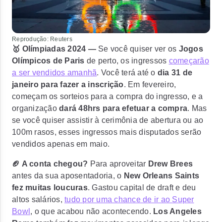
Reprodução: Reuters
🥇 Olímpiadas 2024 —
Se você quiser ver os
Jogos
Olímpicos de Paris
de perto, os ingressos
começarão
a ser vendidos amanhã
. Você terá até o
dia 31 de
janeiro para fazer a inscrição
. Em fevereiro,
começam os sorteios para a compra do ingresso, e a
organização
dará 48hrs para efetuar a compra
. Mas
se você quiser assistir à cerimônia de abertura ou ao
100m rasos, esses ingressos mais disputados serão
vendidos apenas em maio.
🏈 A conta chegou?
Para aproveitar
Drew Brees
antes da sua aposentadoria, o
New Orleans Saints
fez muitas loucuras
. Gastou capital de draft e deu
altos salários,
tudo por uma chance de ir ao Super
Bowl
, o que acabou não acontecendo.
Los Angeles