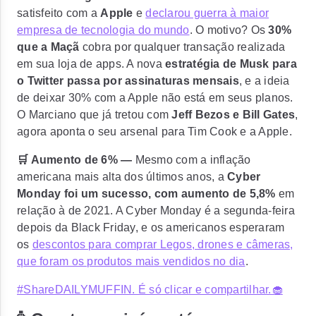
satisfeito com a
Apple
e
declarou guerra à maior
empresa de tecnologia do mundo
. O motivo? Os
30%
que a Maçã
cobra por qualquer transação realizada
em sua loja de apps. A nova
estratégia de Musk para
o Twitter passa por assinaturas mensais
, e a ideia
de deixar 30% com a Apple não está em seus planos.
O Marciano que já tretou com
Jeff Bezos e Bill Gates
,
agora aponta o seu arsenal para Tim Cook e a Apple.
🛒 Aumento de 6% —
Mesmo com a inflação
americana mais alta dos últimos anos, a
Cyber
Monday foi um sucesso, com aumento de 5,8%
em
relação à de 2021. A Cyber Monday é a segunda-feira
depois da Black Friday, e os americanos esperaram
os
descontos para comprar Legos, drones e câmeras,
que foram os produtos mais vendidos no dia
.
#ShareDAILYMUFFIN. É só clicar e compartilhar.🧁