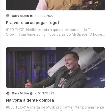
Daily Muffin 🧁
•
11/09/2022
Pra ver o circo pegar fogo?
#179 TL;DR: Netflix estreia a quinta temporada de The
Crown, Tom Anderson um dos caras do MySpace, O homem
mais sexy do mundo e seu primeiro filme de natal, O toque
de Midas do Marciano no Twitter, Binance e FTX
movimentando o Mercado Crypto e muito
Daily Muffin 🧁
•
05/17/2022
Na volta a gente compra
#053 TL;DR: A oferta de Musk pro Twitter “temporariamente