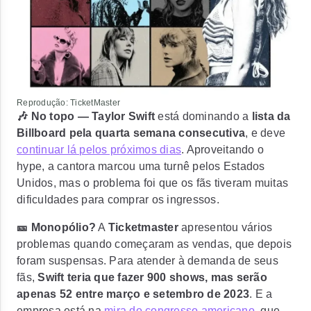
Reprodução: TicketMaster
🎶 No topo —
Taylor Swift
está dominando a
lista da
Billboard pela quarta semana consecutiva
, e deve
continuar lá pelos próximos dias
. Aproveitando o
hype, a cantora marcou uma turnê pelos Estados
Unidos, mas o problema foi que os fãs tiveram muitas
dificuldades para comprar os ingressos.
🎫 Monopólio?
A
Ticketmaster
apresentou vários
problemas quando começaram as vendas, que depois
foram suspensas. Para atender à demanda de seus
fãs,
Swift teria que fazer 900 shows, mas serão
apenas 52 entre março e setembro de 2023
. E a
empresa está na
mira do congresso americano
, que