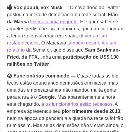
🗳️ Vox populi, vox Musk —
O novo dono do Twitter
gostou da ideia de democracia na rede social;
Elão
da Massa
fez mais uma enquete
. Ele quer saber se
aqueles perfis que foram banidos, que não infringiram
a lei ou se envolveram em spam,
deveriam ser
restabelecidos
. O Marciano
também desmentiu um
relatório
da Semafor, que disse que
Sam Bankman-
Fried, da FTX
, tinha uma
participação de US$ 100
milhões no Twitter
.
😱 Funcionários com medo —
Quase todas as big
techs estão anunciando demissões em massa, mas
uma das empresas ainda não mandou muita gente
para a rua é o
Google
. Mas aparentemente a hora
está chegando,
e os funcionários estão receosos
. A
empresa apresentou seu
pior trimestre desde 2013
;
nem na época da pandemia a queda na receita foi tão
ruim assim. Mas se as demissões não vieram ainda, o