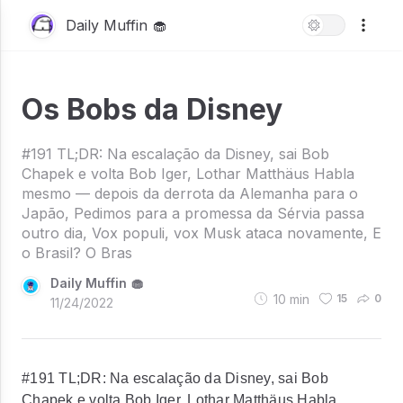
Daily Muffin 🧁
Os Bobs da Disney
#191 TL;DR: Na escalação da Disney, sai Bob
Chapek e volta Bob Iger, Lothar Matthäus Habla
mesmo — depois da derrota da Alemanha para o
Japão, Pedimos para a promessa da Sérvia passa
outro dia, Vox populi, vox Musk ataca novamente, E
o Brasil? O Bras
Daily Muffin 🧁
10
min
15
0
11/24/2022
#191 TL;DR: Na escalação da Disney, sai Bob
Chapek e volta Bob Iger, Lothar Matthäus Habla