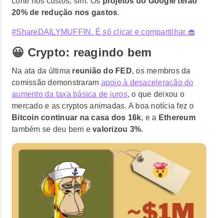
corte nos custos, sim. Os
projetos do Google terão
20% de redução nos gastos
.
#ShareDAILYMUFFIN. É só clicar e compartilhar.🧁
😀 Crypto: reagindo bem
Na ata da última
reunião do FED
, os membros da
comissão demonstraram
apoio à desaceleração do
aumento da taxa básica de juros
, o que deixou o
mercado e as cryptos animadas. A boa notícia fez o
Bitcoin continuar na casa dos 16k
, e a
Ethereum
também se deu bem e
valorizou 3%
.