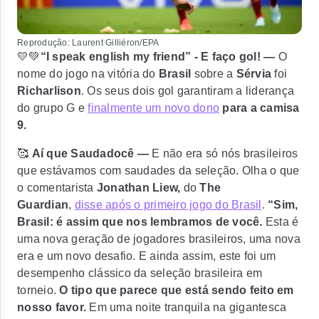
Reprodução: Laurent Gilliéron/EPA
💛💚
“I speak english my friend” - E faço gol! —
O
nome do jogo na vitória do
Brasil
sobre a
Sérvia
foi
Richarlison
. Os seus dois gol garantiram a liderança
do grupo G e
finalmente um novo dono
para a camisa
9.
🥰
Aí que Saudadocê —
E não era só nós brasileiros
que estávamos com saudades da seleção. Olha o que
o comentarista
Jonathan Liew,
do
The
Guardian
,
disse após o primeiro jogo do Brasil
.
“Sim,
Brasil: é assim que nos lembramos de você.
Esta é
uma nova geração de jogadores brasileiros, uma nova
era e um novo desafio. E ainda assim, este foi um
desempenho clássico da seleção brasileira em
torneio.
O tipo que parece que está sendo feito em
nosso favor.
Em uma noite tranquila na gigantesca