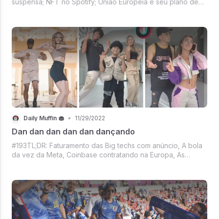
suspensa; NFT no Spotify; União Europeia e seu plano de
regulamentação pras cryptos; Netflix ao vivo; Meme da
semana; Mercado crypto verdinho e Sempre tem mais te
esperando.
Daily Muffin 🧁
•
11/29/2022
Dan dan dan dan dan dançando
#193TL;DR: Faturamento das Big techs com anúncio, A bola
da vez da Meta, Coinbase contratando na Europa, As
máscaras estranhas dos jogadores na Copa, A Copa tá a
todo vapor e o Brasil tá garantido nas oitavas, Mercado
Crypto e mais um começo de seman