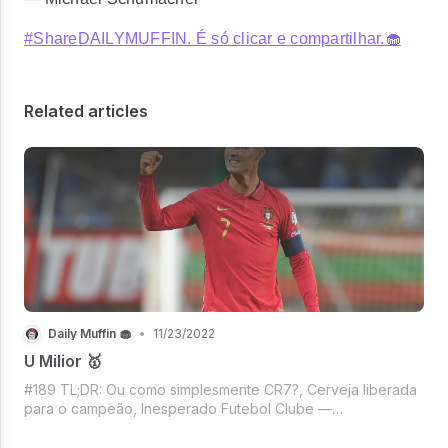
#ShareDAILYMUFFIN. É só clicar e compartilhar.🧁
Related articles
Daily Muffin 🧁
•
11/23/2022
U Milior 🥇
#189 TL;DR: Ou como simplesmente CR7?, Cerveja liberada
para o campeão, Inesperado Futebol Clube —
apresentando Arábia Saudita, Musk em: todos os meus
movimentos são friamente calculados, Mercado Crypto e