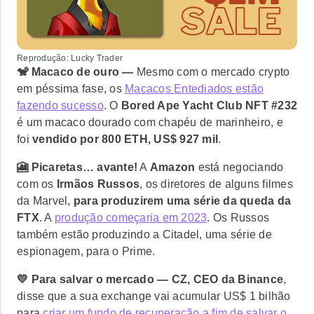
Reprodução: Lucky Trader
🐒 Macaco de ouro —
Mesmo com o mercado crypto
em péssima fase, os
Macacos Entediados estão
fazendo sucesso
. O
Bored Ape Yacht Club NFT #232
é um macaco dourado com chapéu de marinheiro, e
foi
vendido por 800 ETH, US$ 927 mil
.
🎦 Picaretas… avante!
A
Amazon
está negociando
com os
Irmãos Russos
, os diretores de alguns filmes
da Marvel,
para produzirem uma série da queda da
FTX
. A
produção começaria em 2023
. Os Russos
também estão produzindo a Citadel, uma série de
espionagem, para o Prime.
💛 Para salvar o mercado —
CZ, CEO da Binance
,
disse que a sua exchange vai acumular US$ 1 bilhão
para
criar um fundo de recuperação a fim de salvar o