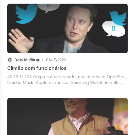
mais uma crise no horizonte, Na Copa hoje e d
Daily Muffin 🧁
•
06/17/2022
Climão com funcionários
#076 TL;DR: Cryptos naufragando, novidades no OpenSea,
Combo Musk, Apple esportista, Samsung Wallet de volta,
Tendência das dancinhas e muito mais. Prepare seu peixe
ou camarão, uma bebida, a cadeira de praia e venha ler o
DM de hoje. (Não vá esquece