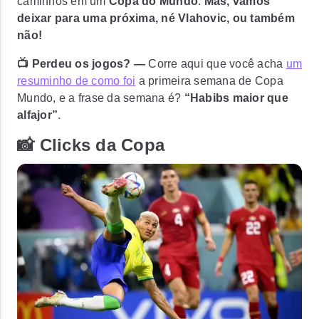
caminhos em um
Copa do Mundo
.
Mas, vamos
deixar para uma próxima, né Vlahovic, ou também
não!
📺 Perdeu os jogos? —
Corre aqui que você acha
um
resuminho de como foi
a primeira semana de Copa
Mundo, e a frase da semana é?
“Habibs maior que
alfajor”
.
📸 Clicks da Copa