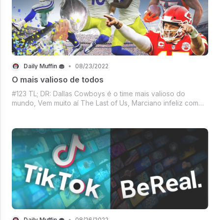
Daily Muffin 🧁
•
08/23/2022
O mais valioso de todos
#123 TL; DR: Dallas Cowboys é o time mais valioso do
mundo, Vem muito aí The Last of Us, Marciano infeliz com
desemprenho da Neuralink, Agora se a série não for capaz
de derrubar o streaming - nem é sucesso, Mercado Crypto
firme em um dia de respiro,
Daily Muffin 🧁
•
08/26/2022