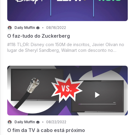
Daily Muffin 🧁
•
08/16/2022
O faz-tudo do Zuckerberg
#118 TL;DR: Disney com 150M de inscritos, Javier Olivan no
lugar de Sheryl Sandberg, Walmart com desconto no
streaming, Mercardo Crypto andando de lado e outras
coisinhas mais.
Daily Muffin 🧁
•
08/22/2022
O fim da TV à cabo está próximo