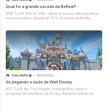
Qual foi a grande sacada da BeReal?
#126 TL;DR: Vem aí…Einh - Apple já marcou data pra lançar
novos produtos, Queda de 33 % na eceita da Nvidia
comprometeu todo o planejamento anual, Playstation
valendo 5k de dinheiros do Brasil, Waze encerrando
serviço de caronas, Mercado crypto com B
Daily Muffin 🧁
•
09/02/2022
Só pegando a visão de Walt Disney
#131 TL;DR: No The Pingado nossa análise sobre o
programa de assinatura da Disney, Big techs entram na
onda do digital payments, Relâmpago Marquinhos
colocando mais uma ideia que deu certo em ação, Mercado
crypto no melhor estilo só por hoje, Vem gen