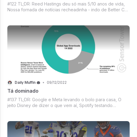
#122 TL;DR: Reed Hastings deu só mais 5/10 anos de vida,
Nossa fornada de notícias recheadinha - indo de Better Call
Saul passando pelo filme que os indianos querem ver na
indicação de melhor filme estrangeiro em 2023 até chegar
no lançamento da Sony
Daily Muffin 🧁
•
09/12/2022
Tá dominado
#137 TL;DR: Google e Meta levando o bolo para casa, O
jeito Disney de dizer o que vem aí, Spotify testando
audiobooks, Um feat de Apple e Starlink, AGA apostando
que essa temporada da NFL vai dá mais lucro, 2 vezes
Betinha - mas do nosso jeitinho, Me