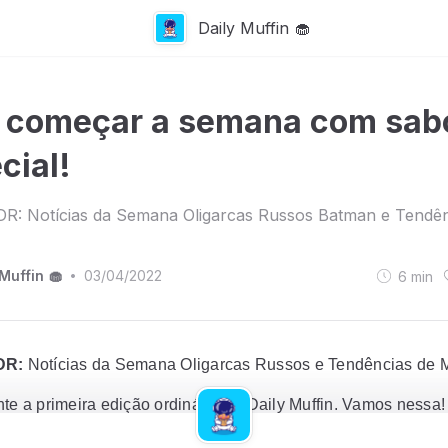
Daily Muffin 🧁
 começar a semana com sab
cial!
DR: Notícias da Semana Oligarcas Russos Batman e Tendên
Muffin 🧁
03/04/2022
6
min
•
DR:
Notícias da Semana Oligarcas Russos e Tendências de 
nte a primeira edição ordinária do Daily Muffin. Vamos nessa!
forno - E a gente quase queima a cara