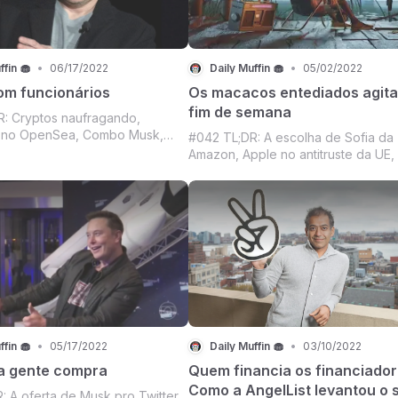
ffin 🧁
•
06/17/2022
Daily Muffin 🧁
•
05/02/2022
om funcionários
Os macacos entediados agit
fim de semana
: Cryptos naufragando,
 no OpenSea, Combo Musk,
#042 TL;DR: A escolha de Sofia da
rtista, Samsung Wallet de volta,
Amazon, Apple no antitruste da UE,
das dancinhas e muito mais.
no futuro das finanças dos brasileir
u peixe ou camarão, uma
Lançamento da Yuga Labs quebra
cadeira de praia e venha ler o
blockchain Ethereum, Mercado Cry
e. (Não vá esquece
more.
ffin 🧁
•
05/17/2022
Daily Muffin 🧁
•
03/10/2022
 a gente compra
Quem financia os financiado
Como a AngelList levantou o 
: A oferta de Musk pro Twitter