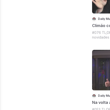
Daily Mu
Climão c
#076 TL;DR
novidades
Apple espo
Tendência 
Prepare se
bebida, a 
DM de hoj
Daily Mu
Na volta
#053 TL;DR