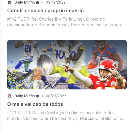
Daily Muffin 🧁
•
09/19/2022
Construindo seu próprio império
#142 TL;DR: Rei Charles III o Faria Limer, O retorno
ovacionado de Brendan Fraser, Parece que Emmy flopou,
Nossa partida favorita de Roger Federer, Do Kwon
procurado, La Liga e Decentraland juntinhas, Mercado
Crypto na vibe descontrolado e é segunda
Daily Muffin 🧁
•
08/23/2022
O mais valioso de todos
#123 TL; DR: Dallas Cowboys é o time mais valioso do
mundo, Vem muito aí The Last of Us, Marciano infeliz com
desemprenho da Neuralink, Agora se a série não for capaz
de derrubar o streaming - nem é sucesso, Mercado Crypto