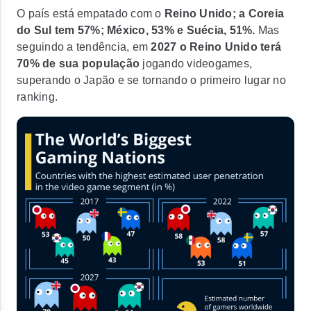
O país está empatado com o
Reino Unido; a Coreia
do Sul tem 57%; México, 53% e Suécia, 51%.
Mas
seguindo a tendência, em
2027 o Reino Unido terá
70% de sua população
jogando videogames,
superando o Japão e se tornando o primeiro lugar no
ranking.