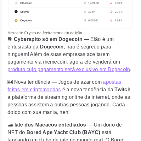
Mercado Crypto no fechamento da edição
🐕
Cyberapito só em Dogecoin
— Elão é um
entusiasta da
Dogecoin
, não é segredo para
ninguém! Além de suas empresas aceitarem
pagamento via memecoin, agora ele venderá um
produto cujo pagamento será exclusivo em Dogecoin
.
🎰 Nova tendência — Jogos de azar com
apostas
feitas em criptomoedas
é a nova tendência da
Twitch
a plataforma de streaming online da internet, onde as
pessoas assistem a outras pessoas jogando. Cada
doido com sua mania, neh!
🛥️
Iate dos Macacos entediados
— Um dono de
NFT do
Bored Ape Yacht Club (BAYC)
está
lançando um clube de iate no mundo real.
O Bored