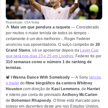
Reprodução: USA Today
🎾
Mais um que pendura a raquete
— Considerado
por muitos o maior tenista de todos os tempos -
certamente é um dos melhores -,
Roger Federer
anunciou sua aposentadoria.
O suíço campeão de
20
Grand Slams
, irá se aposentar depois da
Laver Cup
que será nos dias 23 e 25 em Londres
. Federer foi por
310 semanas como o número 1 do ranking de
tenistas
.
📽️
I Wanna Dance With Somebody
— A Sony
lançou
o trailer
do
filme biográfico da cantora Whitney
Houston
com direção de
Kasi Lemmons
, de
Harriet
e roteiro por conta do premiado
Anthony McCarten
de
Bohemian Rhapsody
. O filme está marcado para
estrear em dezembro deste ano nos Estados Unidos
,