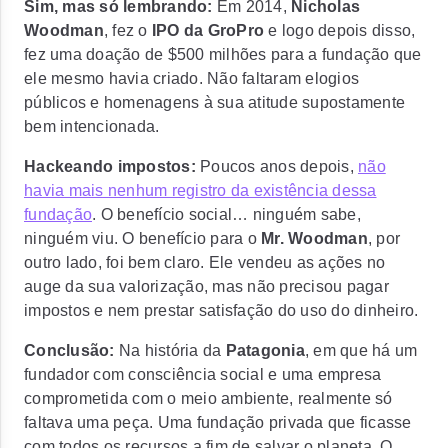
Sim, mas só lembrando:
Em 2014,
Nicholas
Woodman
, fez o
IPO da GroPro
e logo depois disso,
fez uma doação de $500 milhões para a fundação que
ele mesmo havia criado.
Não faltaram elogios
públicos e homenagens à sua atitude supostamente
bem intencionada.
Hackeando impostos:
Poucos anos depois,
não
havia mais nenhum registro da existência dessa
fundação
. O benefício social… ninguém sabe,
ninguém viu. O benefício para o
Mr. Woodman
, por
outro lado, foi bem claro. Ele vendeu as ações no
auge da sua valorização, mas não precisou pagar
impostos e nem prestar satisfação do uso do dinheiro.
Conclusão:
Na história da
Patagonia
, em que há um
fundador com consciência social e uma empresa
comprometida com o meio ambiente, realmente só
faltava uma peça.
Uma fundação privada que ficasse
com todos os recursos a fim de salvar o planeta.
O