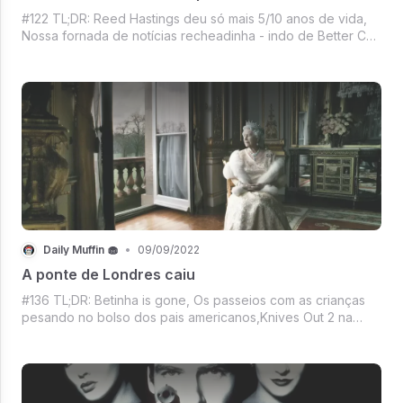
#122 TL;DR: Reed Hastings deu só mais 5/10 anos de vida,
Nossa fornada de notícias recheadinha - indo de Better Call
Saul passando pelo filme que os indianos querem ver na
indicação de melhor filme estrangeiro em 2023 até chegar
no lançamento da Sony
Daily Muffin 🧁
•
09/09/2022
A ponte de Londres caiu
#136 TL;DR: Betinha is gone, Os passeios com as crianças
pesando no bolso dos pais americanos,Knives Out 2 na
Netflix, Apple agora resolveu gostar de anúncios, Como
seria o Twitter da Disney?, Estado Dourado no escuro,
Mercado crypto ignorando Jerome