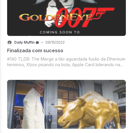
Daily Muffin 🧁
•
09/15/2022
Finalizada com sucesso
#140 TL;DR: The Merge a tão aguardada fusão da Ethereum
terminou, Xbox pisando na bola, Apple Card liderando na
inadimplência, Nova funcionalidade no Android, Estrela do
Basquete e o WhatsApp, Mercado Crypto, Filme do Nolan,
Repaginada do Zoom, E Vem