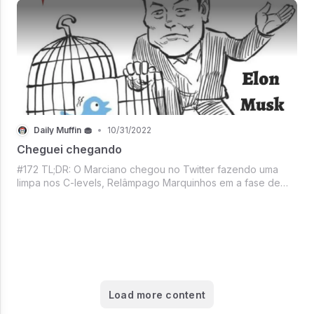
firme em um dia de respiro,
Daily Muffin 🧁
•
10/31/2022
Cheguei chegando
#172 TL;DR: O Marciano chegou no Twitter fazendo uma
limpa nos C-levels, Relâmpago Marquinhos em a fase de
prejuízos continua, Apple superando expectativas,
Dogecoin só alegria com sucesso do dindo no Twitter,
Christian Bale e Edgar Allan Poe na Netf
Load more content