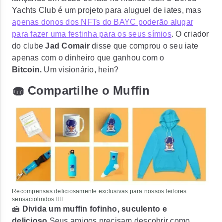
Yachts Club é um projeto para aluguel de iates
, mas
apenas donos dos NFTs do BAYC poderão alugar
para fazer uma festinha para os seus símios
. O criador
do clube
Jad Comair
disse que comprou o seu iate
apenas com o dinheiro que ganhou com o
Bitcoin.
Um visionário, hein?
🧁 Compartilhe o Muffin
Recompensas deliciosamente exclusivas para nossos leitores
sensaciolindos ❤️‍🔥
🍰
Divida um muffin fofinho, suculento e
delicioso
Seus amigos precisam descobrir como