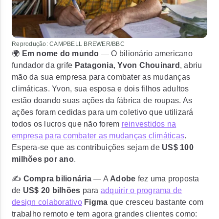
Reprodução: CAMPBELL BREWER/BBC
🌍
Em nome do mundo
— O bilionário americano
fundador da grife
Patagonia
,
Yvon Chouinard
, abriu
mão da sua empresa para combater as mudanças
climáticas. Yvon, sua esposa e dois filhos adultos
estão doando suas ações da fábrica de roupas. As
ações foram cedidas para
um coletivo que utilizará
todos os lucros
que não forem
reinvestidos na
empresa para combater as mudanças climáticas
.
Espera-se que as contribuições sejam de
US$ 100
milhões por ano
.
✍️
Compra bilionária
— A
Adobe
fez uma proposta
de
US$ 20 bilhões
para
adquirir o programa de
design colaborativo
Figma
que cresceu bastante com
trabalho remoto e tem agora grandes clientes como: