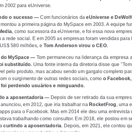
m 2002 para eUniverse.
ndo o sucesso —
Com funcionários da
eUniverse e DeWolf
montou a primeira página do MySpace em 2003. A equipe fu
Media
, como sucessora da eUniverse, e foi essa nova empre
 a rede social. E em 2005 as empresas foram vendidas para
 US$ 580 milhões, e
Tom Anderson virou o CEO.
 do MySpace —
Tom permaneceu na liderança da empresa 
i substituído.
Uma fonte interna da diretoria disse que "Tom 
el pelo produto, mas acabou sendo um gargalo completo para
Com o surgimento de outras redes sociais, como
o Facebook,
foi perdendo usuários e minguando.
do a aposentadoria —
Depois de ser retirado da sua empres
anunciou, em 2012, que iria trabalhar na
RocketFrog
, uma 
 apps para o Facebook. Mas em 2014 ele deu uma entrevista
stava trabalhando como consultor. Em 2018, ele postou em se
va
curtindo a aposentadoria
. Depois, em 2021, ele contou q