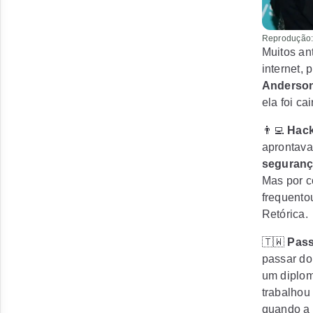
Reprodução: 
Muitos an
internet, 
Anderso
ela foi c
👨‍💻
Hack
aprontava
seguranç
Mas por c
frequento
Retórica.
🇹🇼
Pas
passar do
um diplom
trabalhou
quando a 