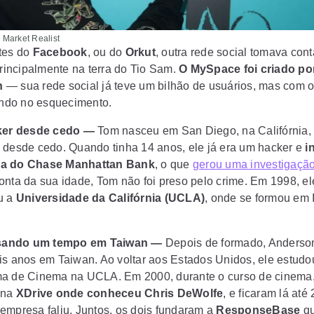
Market Realist
tes do
Facebook
, ou do
Orkut
, outra rede social tomava con
principalmente na terra do Tio Sam.
O MySpace foi criado p
n
— sua rede social já teve um bilhão de usuários, mas com 
aindo no esquecimento.
er desde cedo —
Tom nasceu em San Diego, na Califórnia, 
 desde cedo. Quando tinha 14 anos, ele já era um hacker e
i
a do Chase Manhattan Bank
, o que
gerou uma investigação
onta da sua idade, Tom não foi preso pelo crime. Em 1998, el
u a
Universidade da Califórnia (UCLA)
, onde se formou em 
sando um tempo em Taiwan —
Depois de formado, Anderson
is anos em Taiwan. Ao voltar aos Estados Unidos, ele estud
a de Cinema na UCLA. Em 2000, durante o curso de cinema
 na
XDrive onde conheceu Chris DeWolfe
, e ficaram lá até
empresa faliu. Juntos, os dois fundaram a
ResponseBase
qu