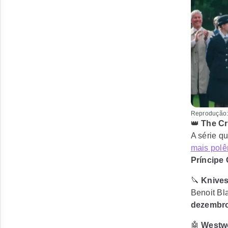
Reprodução:?
👑
The C
A série q
mais pol
Príncipe 
🔪
Knives
Benoit Bl
dezembr
🤖
Westw