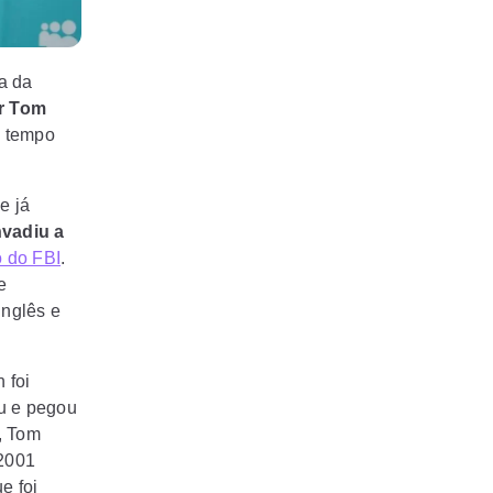
ta da
or Tom
o tempo
e já
nvadiu a
 do FBI
.
e
Inglês e
 foi
ou e pegou
, Tom
 2001
e foi