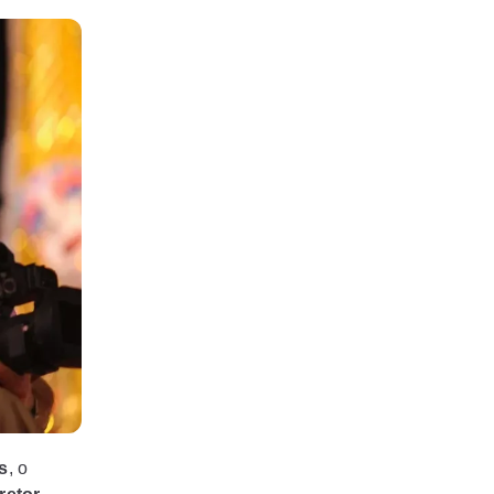
s
, o