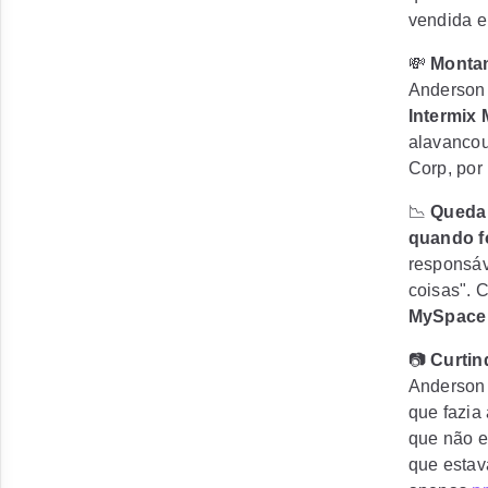
vendida e
💸
Monta
Anderson 
Intermix 
alavancou
Corp, por
📉
Queda
quando fo
responsáv
coisas". 
MySpace 
📷
Curtin
Anderson 
que fazia
que não e
que esta