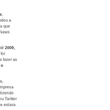
e
,
ndou a
sa que
 News
até
2009,
foi
 fazer as
 o
a,
empresa
 dizendo
u Twitter
ue estava