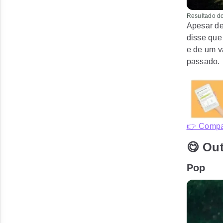
Resultado do
Apesar de
disse que
e de um v
passado.
👉 Compar
😋 Out
Pop