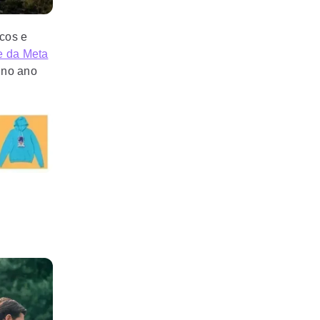
acos e
e da Meta
 no ano