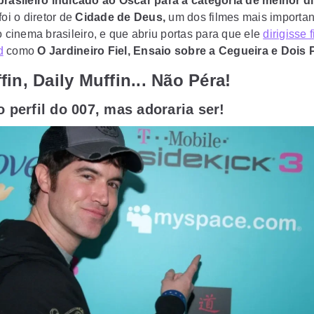
brasileiro indicado ao Oscar para a categoria de melhor di
foi o diretor de
Cidade de Deus,
um dos filmes mais importan
o cinema brasileiro, e que abriu portas para que ele
dirigisse 
d
como
O Jardineiro Fiel, Ensaio sobre a Cegueira e Dois 
fin, Daily Muffin... Não Péra!
 perfil do 007, mas adoraria ser!