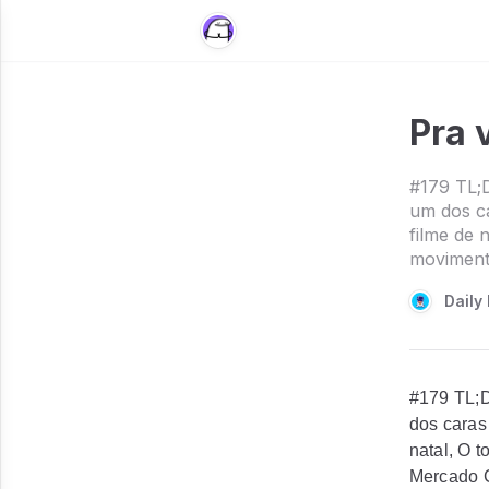
Pra 
#179 TL;D
um dos c
filme de 
moviment
Daily 
#179 TL;D
dos caras
natal, O 
Mercado C