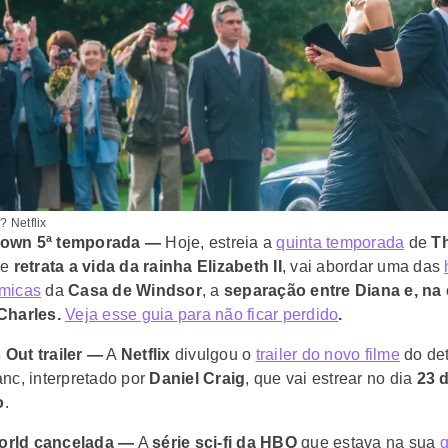
 Netflix
rown 5ª temporada —
Hoje, estreia a
quinta temporada
de
T
ue
retrata a vida da rainha Elizabeth II
, vai abordar uma das
êmicas
da
Casa de Windsor
, a
separação entre Diana e, na
Charles.
Veja esse guia para não ficar perdido
.
 Out trailer —
A
Netflix
divulgou o
trailer do novo filme
do det
anc, interpretado por
Daniel Craig
, que vai estrear no dia
23 
o
.
orld cancelada —
A
série sci-fi da HBO
que estava na sua
q