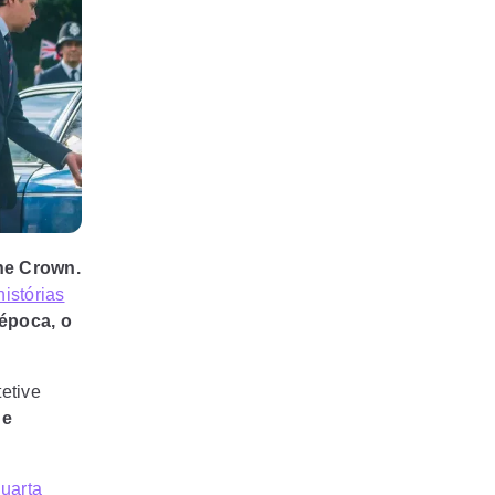
he Crown.
histórias
 época, o
etive
de
uarta