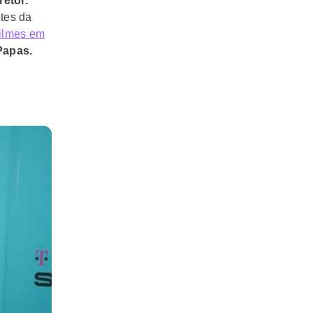
retor.
tes da
filmes em
Papas.