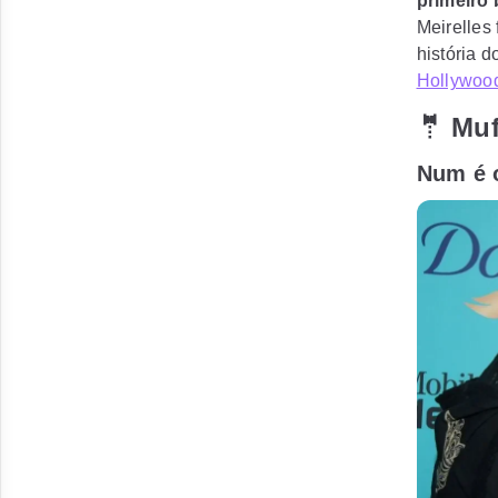
primeiro 
Meirelles 
história d
Hollywoo
🤵 Muf
Num é o