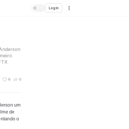
Login
 Anderson
meiro
 FTX
6
0
nderson um
ilme de
entando o