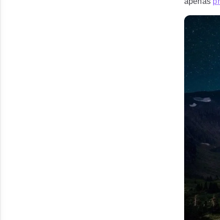
apenas
p