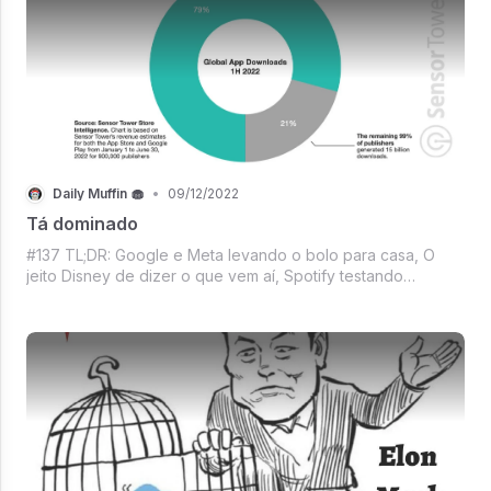
Daily Muffin 🧁
•
09/12/2022
Tá dominado
#137 TL;DR: Google e Meta levando o bolo para casa, O
jeito Disney de dizer o que vem aí, Spotify testando
audiobooks, Um feat de Apple e Starlink, AGA apostando
que essa temporada da NFL vai dá mais lucro, 2 vezes
Betinha - mas do nosso jeitinho, Me