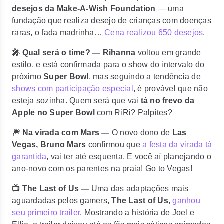
desejos da Make-A-Wish Foundation
— uma
fundação que realiza desejo de crianças com doenças
raras, o fada madrinha…
Cena realizou 650 desejos
.
🎤 Qual será o time? —
Rihanna
voltou em grande
estilo, e está confirmada para o show do intervalo do
próximo
Super Bowl
, mas seguindo a tendência de
shows com participação especial
, é provável que não
esteja sozinha. Quem será que vai
tá no frevo da
Apple no Super Bowl
com RiRi? Palpites?
🎆 Na virada com Mars —
O novo dono de
Las
Vegas, Bruno Mars
confirmou que
a festa da virada tá
garantida
, vai ter até esquenta. E você aí planejando o
ano-novo com os parentes na praia! Go to Vegas!
📺 The Last of Us —
Uma das adaptações mais
aguardadas pelos gamers,
The Last of Us
,
ganhou
seu primeiro trailer
. Mostrando a história de Joel e