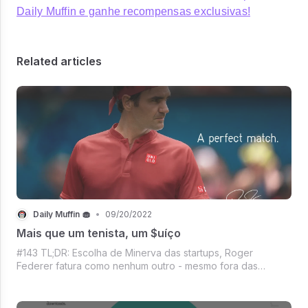
Daily Muffin e ganhe recompensas exclusivas!
Related articles
Daily Muffin 🧁
•
09/20/2022
Mais que um tenista, um $uíço
#143 TL;DR: Escolha de Minerva das startups, Roger
Federer fatura como nenhum outro - mesmo fora das
quadras, 4B de pessoas assistiram ao funeral da rainha, Não
tá fácil pro Giselo, Trey Lance vai passar a temporada de
molho, Vazou o GTA 6?, Coleção