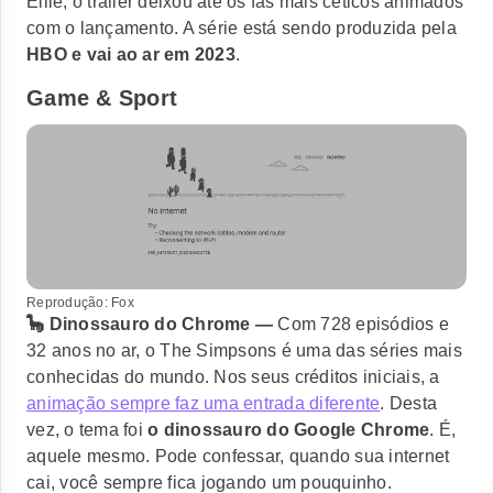
Ellie, o trailer deixou até os fãs mais céticos animados
com o lançamento. A série está sendo produzida pela
HBO e vai ao ar em 2023
.
Game & Sport
Reprodução: Fox
🦕 Dinossauro do Chrome —
Com 728 episódios e
32 anos no ar, o The Simpsons é uma das séries mais
conhecidas do mundo. Nos seus créditos iniciais, a
animação sempre faz uma entrada diferente
. Desta
vez, o tema foi
o dinossauro do Google Chrome
. É,
aquele mesmo. Pode confessar, quando sua internet
cai, você sempre fica jogando um pouquinho.