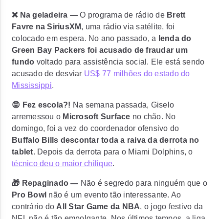
❌ Na geladeira —
O programa de rádio de
Brett
Favre na SiriusXM
, uma rádio via satélite, foi
colocado em espera. No ano passado, a
lenda do
Green Bay Packers foi acusado de fraudar um
fundo
voltado para assistência social. Ele está sendo
acusado de desviar
US$ 77 milhões do estado do
Mississippi
.
😡 Fez escola?!
Na semana passada, Giselo
arremessou o
Microsoft Surface
no chão. No
domingo, foi a vez do coordenador ofensivo do
Buffalo Bills descontar toda a raiva da derrota no
tablet
. Depois da derrota para o Miami Dolphins, o
técnico deu o maior chilique
.
🎁 Repaginado —
Não é segredo para ninguém que o
Pro Bowl
não é um evento tão interessante. Ao
contrário do
All Star Game da NBA
, o jogo festivo da
NFL não é tão empolgante. Nos últimos tempos, a liga