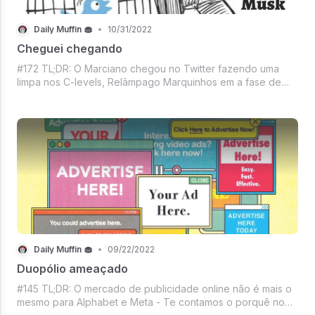
Daily Muffin 🧁
•
10/31/2022
Cheguei chegando
#172 TL;DR: O Marciano chegou no Twitter fazendo uma
limpa nos C-levels, Relâmpago Marquinhos em a fase de
prejuízos continua, Apple superando expectativas,
Dogecoin só alegria com sucesso do dindo no Twitter,
Christian Bale e Edgar Allan Poe na Netf
Daily Muffin 🧁
•
09/22/2022
Duopólio ameaçado
#145 TL;DR: O mercado de publicidade online não é mais o
mesmo para Alphabet e Meta - Te contamos o porquê no