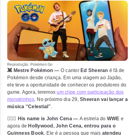
Reprodução: Pokémon Go
👾 Mestre Pokémon —
O cantor
Ed Sheeran
é fã de
Pokémon desde criança. Em uma viagem ao Japão,
ele teve a oportunidade de conhecer os produtores do
game. Agora, teremos
um clipe com participação dos
monstrinhos
. No próximo dia 29,
Sheeran vai lançar a
música “Celestial”
.
🧚🏼‍♂️ His name is John Cena —
A estrela do
WWE
e
agora de
Hollywood, John Cena, entrou para o
Guinness Book
. Ele é a pessoa que mais
atendeu