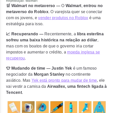
Reprodução: Walmart
🛒 Walmart no metaverso —
O
Walmart
,
entrou no
metaverso do Roblox
. O varejista quer se conectar
com os jovens, e
vender produtos no Roblox
é uma
estratégia para isso.
📈 Recuperando —
Recentemente, a
libra esterlina
sofreu uma baixa histórica na relação ao dólar
,
mas com os boatos de que o governo iria cortar
impostos e aumentar o crédito, a
moeda inglesa se
recuperou
.
👕 Mudando de time —
Justin Yek
é um famoso
negociador da
Morgan Stanley
no continente
asiático. Mas
Yek está pronto para mudar de time
, ele
vai vestir a camisa da
Airwallex, uma fintech ligada à
Tencent
.