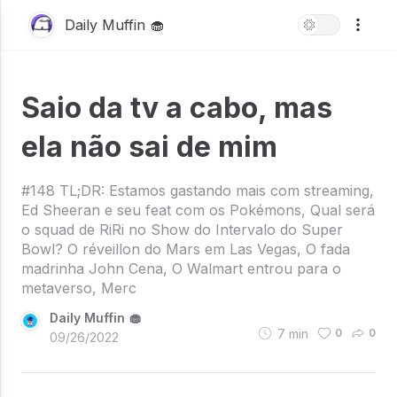
Daily Muffin 🧁
Saio da tv a cabo, mas
ela não sai de mim
#148 TL;DR: Estamos gastando mais com streaming,
Ed Sheeran e seu feat com os Pokémons, Qual será
o squad de RiRi no Show do Intervalo do Super
Bowl? O réveillon do Mars em Las Vegas, O fada
madrinha John Cena, O Walmart entrou para o
metaverso, Merc
Daily Muffin 🧁
7
min
0
0
09/26/2022