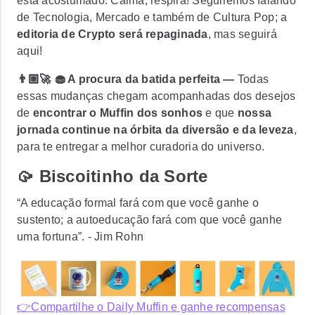
está acostumado. Calma, respira! Seguiremos falando
de Tecnologia, Mercado e também de Cultura Pop; a
editoria de Crypto será repaginada
, mas seguirá
aqui!
👨🏼‍🚀 🧁 A procura da batida perfeita —
Todas
essas mudanças chegam acompanhadas dos desejos
de
encontrar o Muffin dos sonhos
e que
nossa
jornada continue na órbita da diversão e da leveza
,
para
te entregar a melhor curadoria do universo
.
🥠 Biscoitinho da Sorte
“A educação formal fará com que você ganhe o
sustento; a autoeducação fará com que você ganhe
uma fortuna”. - Jim Rohn
👉Compartilhe o Daily Muffin e ganhe recompensas