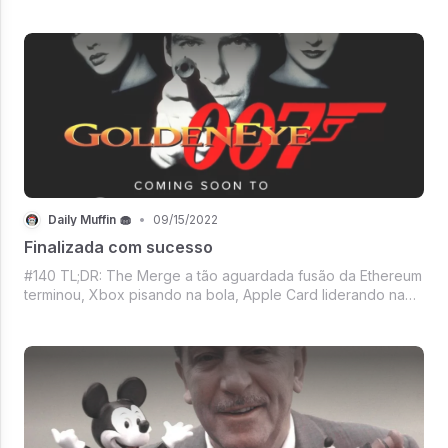
Páginas Amarelas, Com a bênção de Marilyn, O Spin off com
o triplo de audiência de GoT, Ted Lasso no Fifa, A treta das
figurinhas da Copa na
Daily Muffin 🧁
•
09/15/2022
Finalizada com sucesso
#140 TL;DR: The Merge a tão aguardada fusão da Ethereum
terminou, Xbox pisando na bola, Apple Card liderando na
inadimplência, Nova funcionalidade no Android, Estrela do
Basquete e o WhatsApp, Mercado Crypto, Filme do Nolan,
Repaginada do Zoom, E Vem