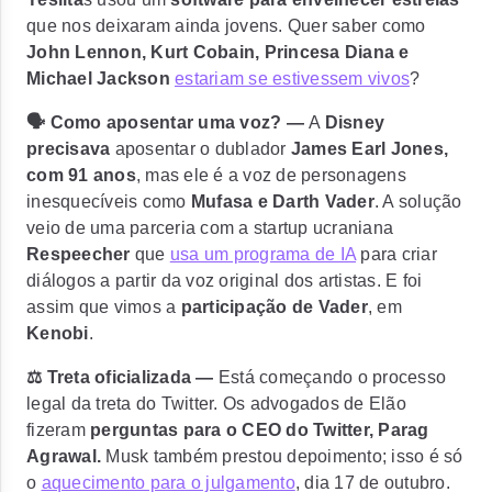
que nos deixaram ainda jovens. Quer saber como
John Lennon, Kurt Cobain, Princesa Diana e
Michael Jackson
estariam se estivessem vivos
?
🗣️ Como aposentar uma voz? —
A
Disney
precisava
aposentar o dublador
James Earl Jones,
com 91 anos
, mas ele é a voz de personagens
inesquecíveis como
Mufasa e Darth Vader
. A solução
veio de uma parceria com a startup ucraniana
Respeecher
que
usa um programa de IA
para criar
diálogos a partir da voz original dos artistas. E foi
assim que vimos a
participação de Vader
, em
Kenobi
.
⚖️ Treta oficializada —
Está começando o processo
legal da treta do Twitter. Os advogados de Elão
fizeram
perguntas para o CEO do Twitter, Parag
Agrawal.
Musk também prestou depoimento; isso é só
o
aquecimento para o julgamento
, dia 17 de outubro.