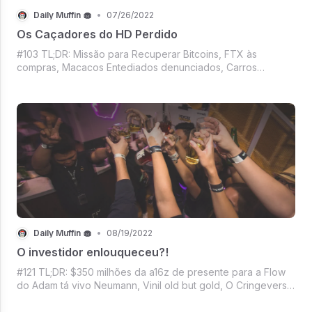
Daily Muffin 🧁
•
07/26/2022
Os Caçadores do HD Perdido
#103 TL;DR: Missão para Recuperar Bitcoins, FTX às
compras, Macacos Entediados denunciados, Carros
elétricos na crista da onda, Streaming da NFL, Facebook
pagando criadores, Tesla investindo e Musk furando olho
do amigo? O Daily Muffin de hoje está i
Daily Muffin 🧁
•
08/19/2022
O investidor enlouqueceu?!
#121 TL;DR: $350 milhões da a16z de presente para a Flow
do Adam tá vivo Neumann, Vinil old but gold, O Cringeverso
da Meta, Casa do Dragão contra Os Anéis de Poder em
mais uma batalha dos streamings, E Mercado crypto sem