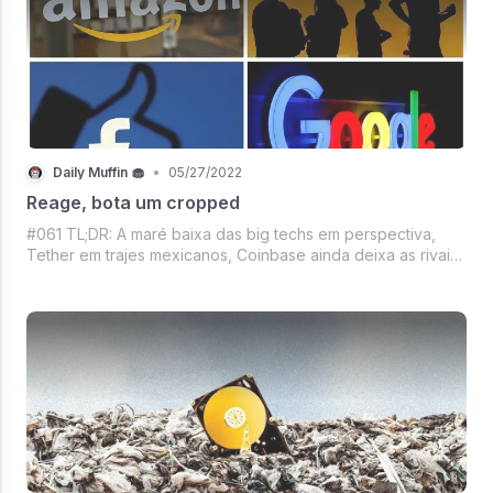
Daily Muffin 🧁
•
05/27/2022
Reage, bota um cropped
#061 TL;DR: A maré baixa das big techs em perspectiva,
Tether em trajes mexicanos, Coinbase ainda deixa as rivais
comendo poeira, Já tem data para a recriação da Terra,
Parag Agrawal exausto é sexta a gente te entende,
Mercado Crypto precisando compr