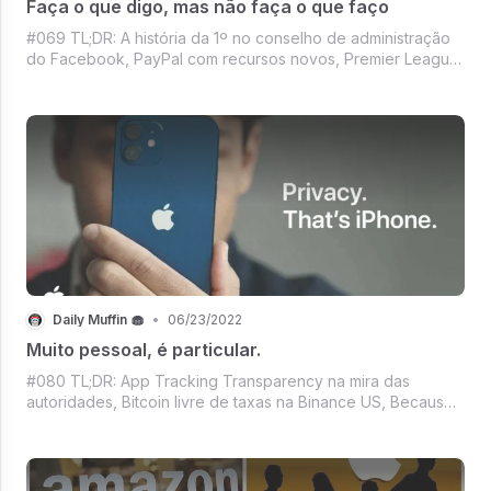
Faça o que digo, mas não faça o que faço
#069 TL;DR: A história da 1º no conselho de administração
do Facebook, PayPal com recursos novos, Premier League
com NFT, Johnny Depp fazendo escola, Nossa dicas de
livros da semana que você não é obrigado a ler, Mercado
crypto aceleraê o coração e o
Daily Muffin 🧁
•
06/23/2022
Muito pessoal, é particular.
#080 TL;DR: App Tracking Transparency na mira das
autoridades, Bitcoin livre de taxas na Binance US, Because
I'm happy clap along... Tem Pharrel Williams e NFT, É NFT
usado é?, Roupas de luxo pro avatar da Meta, Mercado
Crypto segurando o fôlego e ma