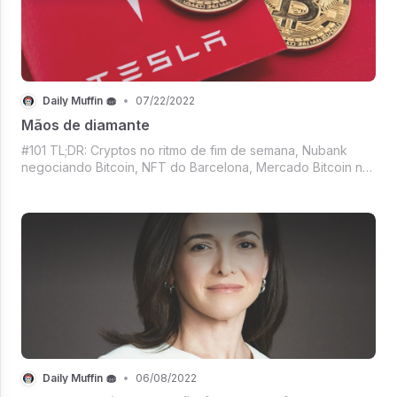
Daily Muffin 🧁
•
07/22/2022
Mãos de diamante
#101 TL;DR: Cryptos no ritmo de fim de semana, Nubank
negociando Bitcoin, NFT do Barcelona, Mercado Bitcoin no
México, Mãos de diamante da Tesla, Insta e Snap com
usuários fiéis, jogo de Avatar adiado, Top Gun no top10 e
muito mais.
Daily Muffin 🧁
•
06/08/2022