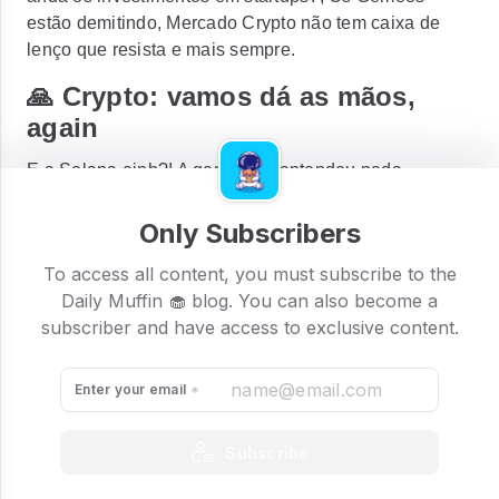
estão demitindo, Mercado Crypto não tem caixa de
lenço que resista e mais sempre.
🙏 Crypto: vamos dá as mãos,
again
E a Solana einh?! A gente não entendeu nada,
quando viu essa queda de
11,43%
.
Mas tem uma
explicação
, a rede Solana sofreu uma paralisação
Only Subscribers
relativamente longa por causa de um bug em um tipo
To access all content, you must subscribe to the
de transação offline na blockchain, mas parece que já
Daily Muffin 🧁 blog. You can also become a
tá tudo bem e a rede já foi reiniciada.
subscriber and have access to exclusive content.
Enter your email
Subscribe