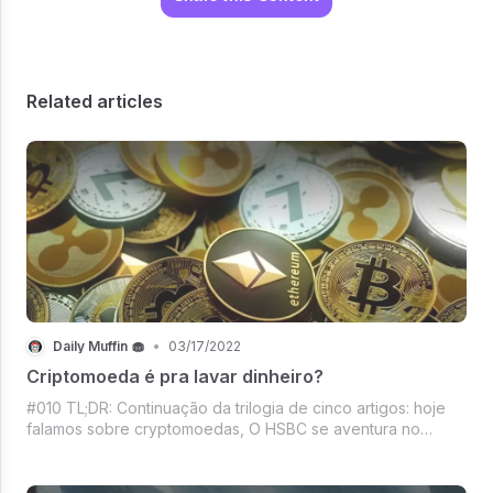
Related articles
Daily Muffin 🧁
•
03/17/2022
Criptomoeda é pra lavar dinheiro?
#010 TL;DR: Continuação da trilogia de cinco artigos: hoje
falamos sobre cryptomoedas, O HSBC se aventura no
Metaverso usando Sandbox, As últimas do mercado de
crypto, O mercado no-code e low-code e crescimento da
Webflow.