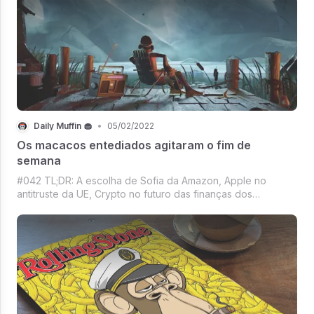
Daily Muffin 🧁
•
05/02/2022
Os macacos entediados agitaram o fim de
semana
#042 TL;DR: A escolha de Sofia da Amazon, Apple no
antitruste da UE, Crypto no futuro das finanças dos
brasileiros, Lançamento da Yuga Labs quebra blockchain
Ethereum, Mercado Crypto and more.