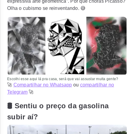
expressiva arte geométrica”. Por que choras Picasso?
Olha o cubismo se reinventando. 😅
Escolhi esse aqui lá pra casa, será que vai assustar muita gente?
🚀
Compartilhar no Whatsapp
ou
compartilhar no
Telegram
🚀
🛢 Sentiu o preço da gasolina
subir aí?