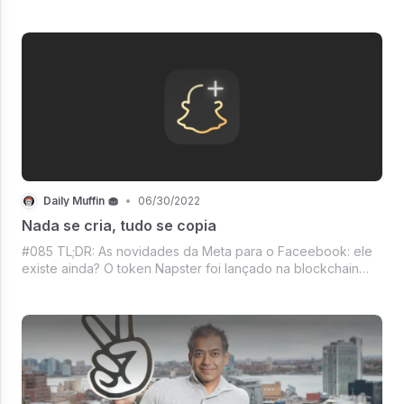
CR7 na Binance, Será que vai dá pra mentir idade no IG?,
Todo mundo de olho na propaganda da dona Netiflix,
Mercado Crypto com disposição pra se
Daily Muffin 🧁
•
06/30/2022
Nada se cria, tudo se copia
#085 TL;DR: As novidades da Meta para o Faceebook: ele
existe ainda? O token Napster foi lançado na blockchain
Algorand, Three Arrows Capital faliu, A MicroStrategy e a
sua versão do 'nós não vamos colocar uma meta', Agora
até o Kevin Hart já tem NFT