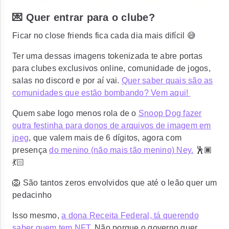
💌 Quer entrar para o clube?
Ficar no close friends fica cada dia mais difícil 😅
Ter uma dessas imagens tokenizada te abre portas
para clubes exclusivos online, comunidade de jogos,
salas no discord e por aí vai.
Quer saber quais são as
comunidades que estão bombando? Vem aqui!
Quem sabe logo menos rola de o
Snoop Dog fazer
outra festinha para donos de arquivos de imagem em
jpeg
, que valem mais de 6 dígitos, agora com
presença
do menino (não mais tão menino) Ney.
🕺🏿
💃🏻
🦁 São tantos zeros envolvidos que até o leão quer um
pedacinho
Isso mesmo,
a dona Receita Federal, tá querendo
saber quem tem NFT
. Não porque o governo quer