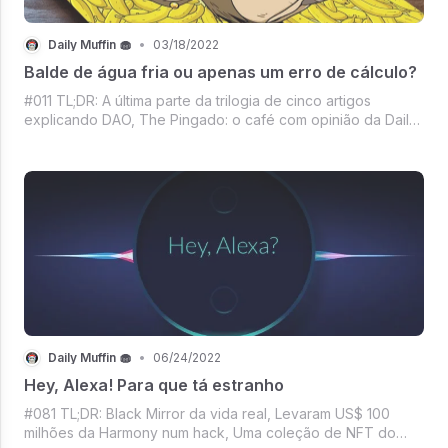
Daily Muffin 🧁
•
03/18/2022
Balde de água fria ou apenas um erro de cálculo?
#011 TL;DR: A última parte da trilogia de cinco artigos
explicando DAO, The Pingado: o café com opinião da Daily
Muffin, As últimas do mercado financeiro, NFT da Semana, A
luta dos streamings com o compartilhamento de senhas e
mais.
Daily Muffin 🧁
•
06/24/2022
Hey, Alexa! Para que tá estranho
#081 TL;DR: Black Mirror da vida real, Levaram US$ 100
milhões da Harmony num hack, Uma coleção de NFT do