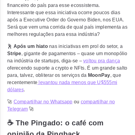
financeiro do país para esse ecossistema.
Interessante que essa iniciativa ocorre poucos dias
após a Executive Order do Governo Biden, nos EUA.
Será que vem uma corrida de qual país implementa as
melhores regulações para essa indústria?
🕺
Após um hiato
nas iniciativas em prol do setor, a
Stripe
, gigante de pagamentos – quase um monopólio
na indústria de startups, diga-se –
voltou pra dança
oferecendo suporte a crypto e NFts. É um grande salto
para, talvez, obliterar os serviços da
MoonPay
, que
recentemente
levantou nada menos que U$555mi
dólares
.
🚀
Compartilhar no Whatsapp
ou
compartilhar no
Telegram
🚀
☕️ The Pingado: o café com
opinião da Pingback