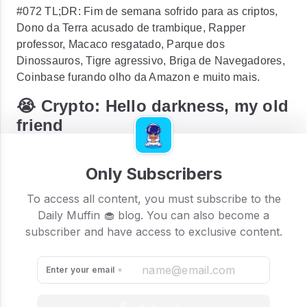
#072 TL;DR: Fim de semana sofrido para as criptos,
Dono da Terra acusado de trambique, Rapper
professor, Macaco resgatado, Parque dos
Dinossauros, Tigre agressivo, Briga de Navegadores,
Coinbase furando olho da Amazon e muito mais.
😭 Crypto: Hello darkness, my old
friend
A semana começou daquele jeito, com o mercado
crypto descendo a ladeira no ponto morto. Para piorar
Only Subscribers
a situação, a Binance interrompeu as transações de
To access all content, you must subscribe to the
Bitcoin nesta manhã. Já a Celsius, plataforma de
Daily Muffin 🧁 blog. You can also become a
empréstimos cripto, suspendeu todos os saques, o
subscriber and have access to exclusive content.
que fez o seu token perder 70% do valor em menos de
uma hora.
Enter your email