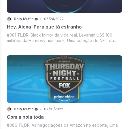
Daily Muffin 🧁
•
06/24/2022
Hey, Alexa! Para que tá estranho
#081 TL;DR: Black Mirror da vida real, Levaram US$ 100
milhões da Harmony num hack, Uma coleção de NFT do
CR7 na Binance, Será que vai dá pra mentir idade no IG?,
Todo mundo de olho na propaganda da dona Netiflix,
Mercado Crypto com disposição pra se
Daily Muffin 🧁
•
07/01/2022
Com a bola toda
#086 TL;DR: As negociações da Amazon no esporte, Uma