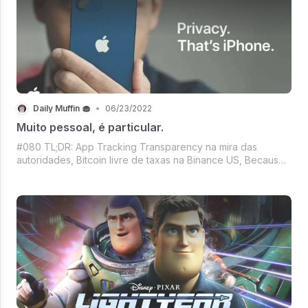
Daily Muffin 🧁
•
06/23/2022
Muito pessoal, é particular.
#080 TL;DR: App Tracking Transparency na mira das
autoridades, Bitcoin livre de taxas na Binance US, Because
I'm happy clap along... Tem Pharrel Williams e NFT, É NFT
usado é?, Roupas de luxo pro avatar da Meta, Mercado
Crypto segurando o fôlego e ma