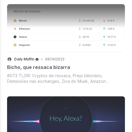
Parag Agrawal exausto é sexta a gente te entende,
Mercado Crypto precisando compr
Daily Muffin 🧁
•
06/14/2022
Bicho, que ressaca bizarra
#073 TL;DR: Cryptos de ressaca, Prejú bilionário,
Demissões nas exchanges, Zica do Musk, Amazon
latifundiária, Revolução das máquinas, Round 6, Nova PS
Plus e Kojima pulando a cerca? Tudo isso no Daily Muffin de
hoje.