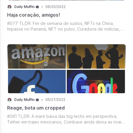
Daily Muffin 🧁
•
06/20/2022
Haja coração, amigos!
#077 TL;DR: Fim de semana de sustos, NFTs na China,
Impasse no Panamá, NFT no pulso, Curadoria de notícias,
Cinema em queda, Flop da Disney e Las Vegas. Tudo isso
no Daily Muffin de hoje.
Daily Muffin 🧁
•
05/27/2022
Reage, bota um cropped
#061 TL;DR: A maré baixa das big techs em perspectiva,
Tether em trajes mexicanos, Coinbase ainda deixa as rivais
comendo poeira, Já tem data para a recriação da Terra,