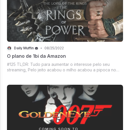
Daily Muffin 🧁
•
08/25/2022
O plano de 1bi da Amazon
#125 TL;DR: Tudo para aumentar o interesse pelo seu
streaming, Pelo jeito acabou o milho acabou a pipoca no
Zoom, Campanha solidária da Uniting Church na Austrália
contra a Uber, Shorts na Smart Tv, O povo ainda não
superou o cancelamento do filme da