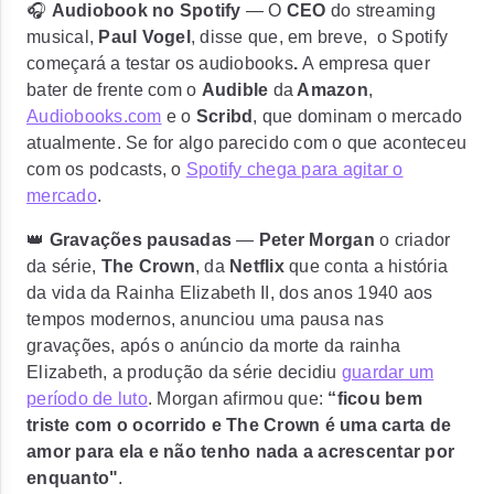
🎧
Audiobook no Spotify
— O
CEO
do streaming
musical,
Paul Vogel
, disse que, em breve, o
Spotify
começará a testar os audiobooks
.
A empresa quer
bater de frente com o
Audible
da
Amazon
,
Audiobooks.com
e o
Scribd
, que dominam o mercado
atualmente. Se for algo parecido com o que aconteceu
com os podcasts, o
Spotify chega para agitar o
mercado
.
👑
Gravações pausadas
—
Peter Morgan
o criador
da série,
The Crown
, da
Netflix
que conta a história
da vida da Rainha Elizabeth II, dos anos 1940 aos
tempos modernos, anunciou uma
pausa nas
gravações, após o anúncio da morte da rainha
Elizabeth
, a produção da série decidiu
guardar um
período de luto
. Morgan afirmou que:
“ficou bem
triste com o ocorrido e The Crown é uma carta de
amor para ela e não tenho nada a acrescentar por
enquanto"
.