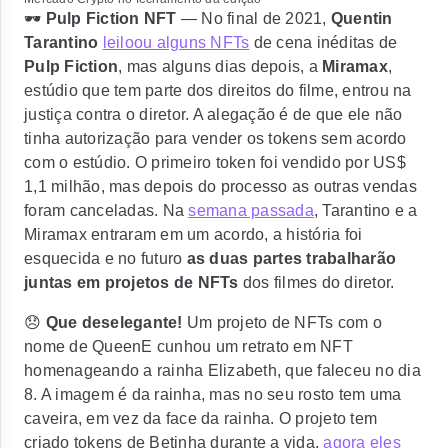
🕶️
Pulp Fiction NFT
— No final de 2021,
Quentin
Tarantino
leiloou alguns NFTs
de cena inéditas de
Pulp Fiction
, mas alguns dias depois, a
Miramax
,
estúdio que tem parte dos direitos do filme, entrou na
justiça contra o diretor. A alegação é de que ele não
tinha autorização para vender os tokens sem acordo
com o estúdio. O
primeiro token foi vendido por US$
1,1 milhão
, mas depois do processo as outras vendas
foram canceladas. Na
semana passada
, Tarantino e a
Miramax entraram em um acordo, a história foi
esquecida e no futuro
as duas partes trabalharão
juntas em projetos de NFTs
dos filmes do diretor.
😞
Que deselegante!
Um projeto de NFTs com o
nome de
QueenE cunhou um retrato em NFT
homenageando a rainha Elizabeth
, que faleceu no dia
8. A imagem é da rainha, mas no seu rosto tem uma
caveira, em vez da face da rainha. O projeto tem
criado tokens de Betinha durante a vida,
agora eles