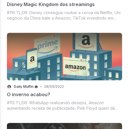
Disney Magic Kingdom dos streamings
#116 TL;DR: Disney conseguiu roubar a coroa da Netflix, Um
negócio da China bate a Amazon, TikTok investindo em
saúde, Vitalik Buterin com mode piadista on, Mercado
crypto não se vou ou fico e outras coisinhas mais - vem que
é sexta.
Daily Muffin 🧁
•
08/09/2022
O inverno acabou?
#113 TL;DR: WhatsApp realizando desejos, Amazon
aumentando receita de publicidade, Pink Floyd quem dá
mais?!, NFTiffs esgotados em 20 minutos, Mercado crypto
se perguntando se o inverno passou e você sabe que
sempre tem mais no DM.