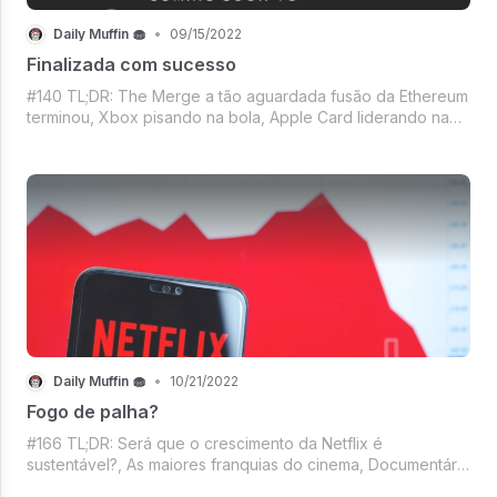
Daily Muffin 🧁
•
09/15/2022
Finalizada com sucesso
#140 TL;DR: The Merge a tão aguardada fusão da Ethereum
terminou, Xbox pisando na bola, Apple Card liderando na
inadimplência, Nova funcionalidade no Android, Estrela do
Basquete e o WhatsApp, Mercado Crypto, Filme do Nolan,
Repaginada do Zoom, E Vem
Daily Muffin 🧁
•
10/21/2022
Fogo de palha?
#166 TL;DR: Será que o crescimento da Netflix é
sustentável?, As maiores franquias do cinema, Documentário
do Racionais, DC querendo o seu Kevin Feige, Xbox no