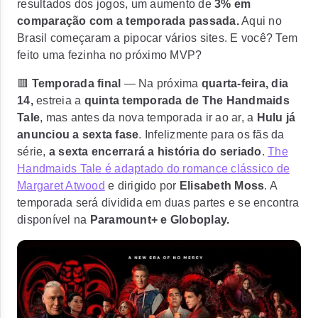
resultados dos jogos, um aumento de
3% em
comparação com a temporada passada.
Aqui no
Brasil começaram a pipocar vários sites. E você? Tem
feito uma fezinha no próximo MVP?
🟥
Temporada final
— Na próxima
quarta-feira, dia
14,
estreia a
quinta temporada de The Handmaids
Tale
, mas antes da nova temporada ir ao ar, a
Hulu já
anunciou a sexta fase
. Infelizmente para os fãs da
série,
a sexta encerrará a história do seriado
.
The
Handmaids Tale é adaptado do romance clássico de
Margaret Atwood
e dirigido por
Elisabeth Moss
. A
temporada será dividida em duas partes e se encontra
disponível na
Paramount+ e Globoplay.