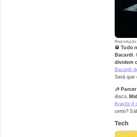
Reprodução:
🥃 Tudo no
Bacardi
.
dividem 
Bacardi d
Será que 
🎶 Parce
disco,
Mid
Kravitz é
certo? Sá
Tech