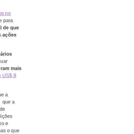
os no
e para
l de que
as
ações
ários
nuar
eram mais
e US$ 8
e a
e que a
de
dições
os e
nas o que