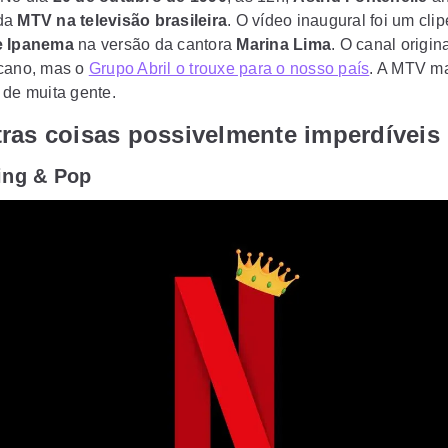
da
MTV na televisão brasileira
. O vídeo inaugural foi um cli
e Ipanema
na versão da cantora
Marina Lima
. O canal origi
cano, mas o
Grupo Abril o trouxe para o nosso país
.
A MTV ma
 de muita gente.
ras coisas possivelmente imperdíveis
ing & Pop