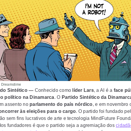
 Dreamstime
ido Sintético —
Conhecido como
líder Lars
, a AI é a
face pú
o político na Dinamarca
. O
Partido Sintético da Dinamarc
um assento no
parlamento do país nórdico
, e em novembro o
concorrer às eleições para o cargo
. O partido foi fundado pe
ão sem fins lucrativos de arte e tecnologia MindFuture Founda
dos fundadores é que o partido seja a agremiação dos
cidadã