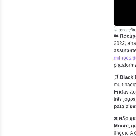
Reprodução
👑 Recup
2022, a r
assinant
milhões d
plataform
🛒 Black
multinaci
Friday
ac
três jogo
para a se
❌ Não qu
Moore
, g
língua. A 