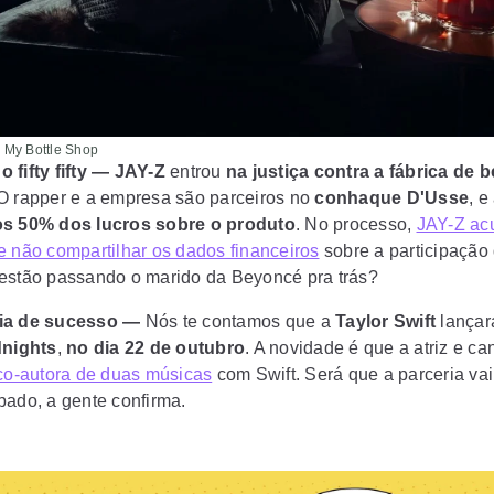
 My Bottle Shop
 fifty fifty —
JAY-Z
entrou
na justiça contra a fábrica de 
 O rapper e a empresa são parceiros no
conhaque D'Usse
, e
os 50% dos lucros sobre o produto
. No processo,
JAY-Z ac
e não compartilhar os dados financeiros
sobre a participação 
estão passando o marido da Beyoncé pra trás?
ria de sucesso —
Nós te contamos que a
Taylor Swift
lançar
nights
,
no dia 22 de outubro
. A novidade é que a atriz e ca
 co-autora de duas músicas
com Swift. Será que a parceria vai
bado, a gente confirma.