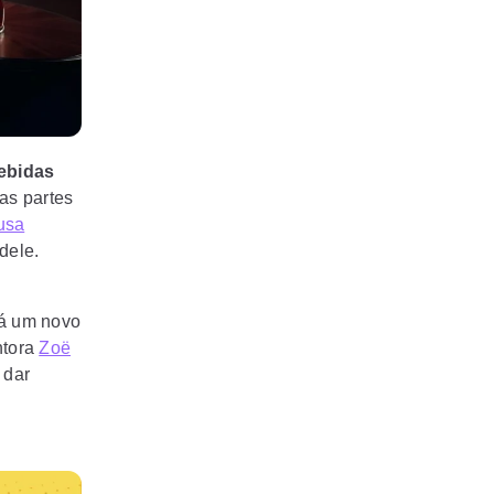
bebidas
 as partes
usa
dele.
á um novo
ntora
Zoë
 dar