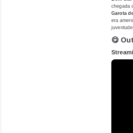
chegada 
Garota d
era ameri
juventude
😋 Out
Stream