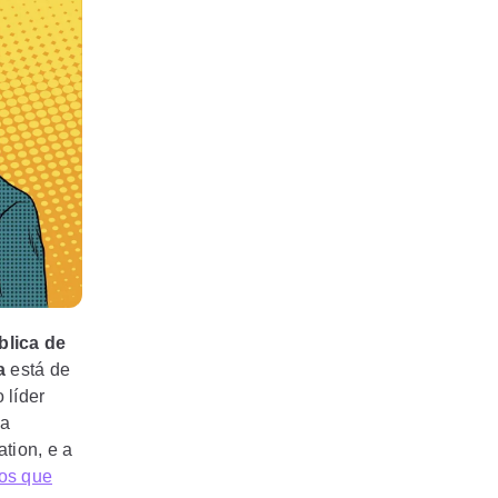
blica de
a
está de
 líder
la
tion, e a
os que