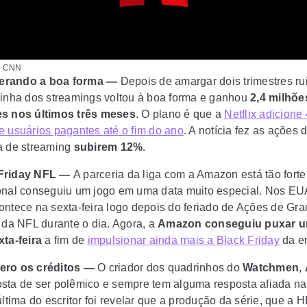
: CNN
erando a boa forma —
Depois de amargar dois trimestres r
ainha dos streamings voltou à boa forma e ganhou
2,4 milhõe
es nos últimos três meses
. O plano é que a
Netflix adicione 
e usuários pagantes até o fim do ano
. A notícia fez as ações 
a de streaming
subirem 12%
.
 Friday NFL —
A parceria da liga com a Amazon está tão forte
onal conseguiu um jogo em uma data muito especial. Nos EU
ontece na sexta-feira logo depois do feriado de Ações de Gra
s da NFL durante o dia. Agora, a
Amazon conseguiu puxar u
xta-feira
a fim de
impulsionar ainda mais a Black Friday
da e
ero os créditos —
O criador dos quadrinhos do
Watchmen
,
osta de ser polêmico e sempre tem alguma resposta afiada na
última do escritor foi revelar que a produção da série, que a 