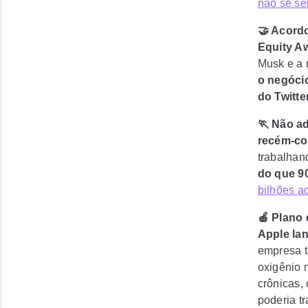
não se se
🤝 Acor
Equity A
Musk e a 
o negóci
do Twitte
🏃 Não a
recém-co
trabalhan
do que 9
bilhões a
🍎 Plano
Apple la
empresa t
oxigênio 
crônicas, 
poderia t