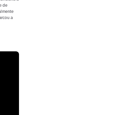
pe de
nalmente
rcou a