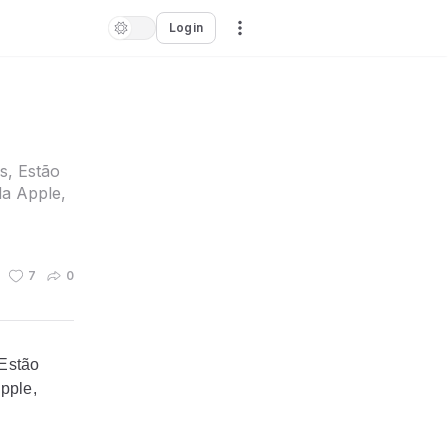
Login
s, Estão
da Apple,
7
0
 Estão
pple,