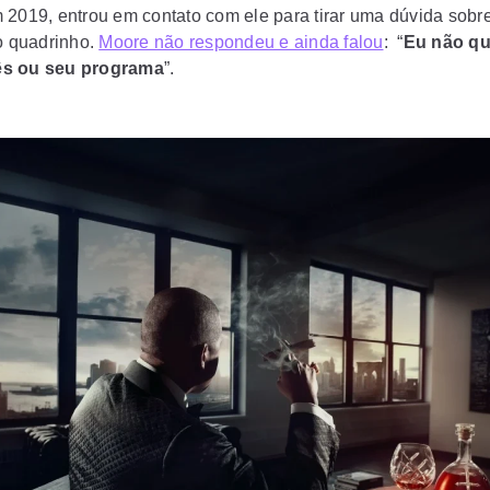
 2019, entrou em contato com ele para tirar uma dúvida sobr
do quadrinho.
Moore não respondeu e ainda falou
: “
Eu não qu
s ou seu programa
”.