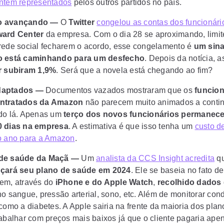
ntem representados
pelos outros partidos no país.
do avançando —
O
Twitter
congelou as contas dos funcionári
ward Center
da empresa. Com o dia 28 se aproximando, limit
rede social fecharem o acordo, esse congelamento é
um sina
o está caminhando para um desfecho
. Depois da notícia, 
r subiram 1,9%
. Será que a novela está chegando ao fim?
daptados —
Documentos vazados mostraram que os
funcion
ntratados da Amazon
não parecem muito animados a conti
do lá. Apenas um
terço dos novos funcionários permanec
0 dias na empresa
. A estimativa é que isso tenha um
custo d
o ano para a Amazon
.
 de saúde da Maçã —
Um
analista da CCS Insight acredita
qu
nçará seu plano de saúde em 2024
. Ele se baseia no fato d
em, através do
iPhone e do Apple Watch
,
recolhido dados
no sangue, pressão arterial, sono, etc. Além de monitorar con
como a diabetes. A Apple sairia na frente da maioria dos plan
rabalhar com preços mais baixos já que o cliente pagaria ape