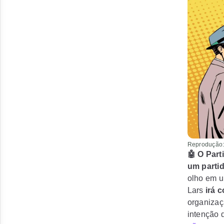
Reprodução:
🤖 O Part
um partid
olho em 
Lars
irá 
organizaç
intenção 