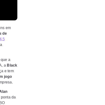
uins em
s de
4,5
da
 que a
A, a
Black
ça e tem
m jogo
mpresa.
Alan
 ponta da
HBO