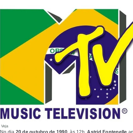
 Veja
No dia
20 de outubro de 1990
, às 12h,
Astrid Fontenelle
an