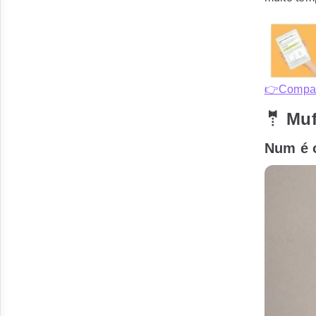
👉Compart
🤵 Muf
Num é o