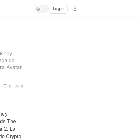
Login
isney
ada de
ra Avatar
0
0
sney
 de The
r 2, La
do Crypto