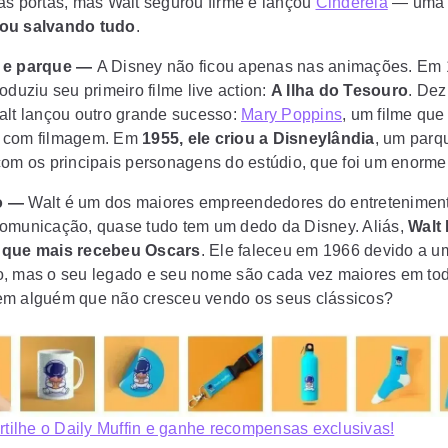
as portas, mas Walt segurou firme e lançou
Cinderela
— uma 
ou salvando tudo
.
s e parque —
A Disney não ficou apenas nas animações. Em 
oduziu seu primeiro filme live action:
A Ilha do Tesouro
. Dez
alt lançou outro grande sucesso:
Mary Poppins
, um filme que
 com filmagem. Em
1955, ele criou a Disneylândia
, um parq
com os principais personagens do estúdio, que foi um enorme
do —
Walt é um dos maiores empreendedores do entreteniment
omunicação, quase tudo tem um dedo da Disney. Aliás,
Walt
 que mais recebeu Oscars
. Ele faleceu em 1966 devido a u
, mas o seu legado e seu nome são cada vez maiores em to
m alguém que não cresceu vendo os seus clássicos?
ilhe o Daily Muffin e ganhe recompensas exclusivas!