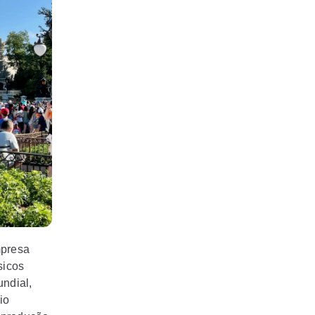
mpresa
sicos
ndial,
io