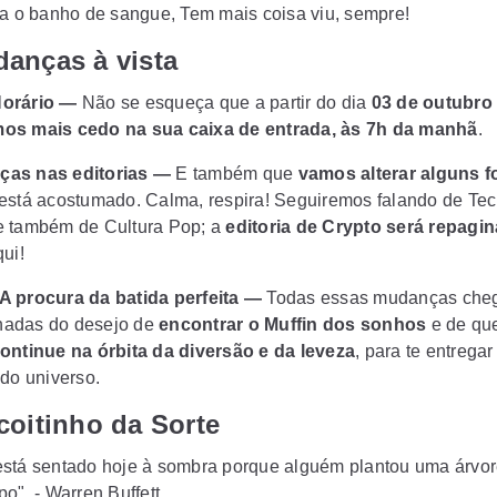
ra o banho de sangue, Tem mais coisa viu, sempre!
danças à vista
Horário —
Não se esqueça que a partir do dia
03 de outubro
os mais cedo na sua caixa de entrada, às 7h da manhã
.
ças nas editorias —
E também que
vamos alterar alguns 
está acostumado. Calma, respira! Seguiremos falando de Tec
 também de Cultura Pop; a
editoria de Crypto será repagi
ui!
 A procura da batida perfeita —
Todas essas mudanças ch
adas do desejo de
encontrar o Muffin dos sonhos
e de qu
ontinue na órbita da diversão e da leveza
, para
te entregar
 do universo
.
coitinho da Sorte
stá sentado hoje à sombra porque alguém plantou uma árvor
o". - Warren Buffett