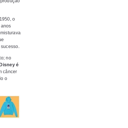
produção
1950, o
 anos
 misturava
ue
 sucesso.
o; no
 Disney é
m câncer
do o