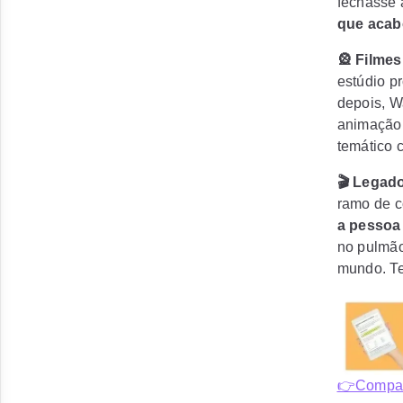
fechasse 
que acab
🎡 Filme
estúdio pr
depois, W
animação
temático 
🎬 Lega
ramo de c
a pessoa
no pulmão
mundo. Te
👉Compart