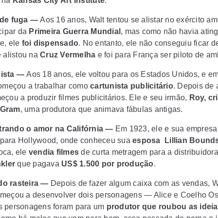
u na
Kansas City Art Institute
.
o de fuga —
Aos 16 anos, Walt tentou se alistar no exército a
icipar da
Primeira Guerra Mundial
, mas como não havia ating
e, ele
foi dispensado
. No entanto, ele não conseguiu ficar d
e alistou na
Cruz Vermelha
e foi para França ser piloto de am
nista —
Aos 18 anos, ele voltou para os Estados Unidos, e 
começou a trabalhar como
cartunista publicitário
. Depois de 
çou a produzir filmes publicitários. Ele e seu irmão,
Roy, cr
-Gram
, uma produtora que animava fábulas antigas.
trando o amor na Califórnia —
Em 1923, ele e sua empresa
para Hollywood, onde conheceu sua
esposa Lillian Bound
oca, ele
vendia filmes
de curta metragem para a distribuidora
nkler
que pagava
US$ 1.500 por produção
.
do rasteira —
Depois de fazer algum caixa com as vendas, W
meçou a desenvolver dois personagens — Alice e Coelho Os
s personagens foram para um
produtor que roubou as ideia