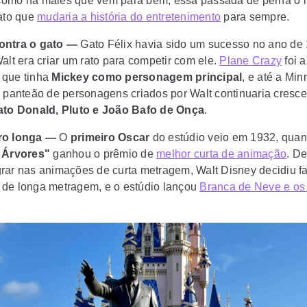
Como há males que vem para bem, essa passada de perna o i
rato que
mudaria a história do entretenimento
para sempre.
ontra o gato —
Gato Félix havia sido um sucesso no ano de 
alt era criar um rato para competir com ele.
Plane Crazy
foi a
 que tinha
Mickey como personagem principal
, e até a Min
o panteão de personagens criados por Walt continuaria cresc
ato Donald, Pluto e João Bafo de Onça
.
iro longa —
O
primeiro Oscar
do estúdio veio em 1932, qua
 Árvores"
ganhou o prêmio de
melhor curta de animação
. D
rar nas animações de curta metragem, Walt Disney decidiu f
de longa metragem, e o estúdio lançou
Branca de Neve e os