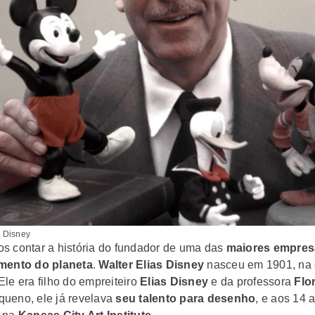
 Disney
s contar a história do fundador de uma das
maiores empres
imento do planeta
.
Walter Elias Disney
nasceu em 1901, na 
Ele era filho do empreiteiro
Elias Disney
e da professora
Flo
ueno, ele já revelava
seu talento para desenho
, e aos 14 