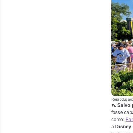
Reprodução:
👠 Salvo
fosse cap
como:
Fan
a
Disney