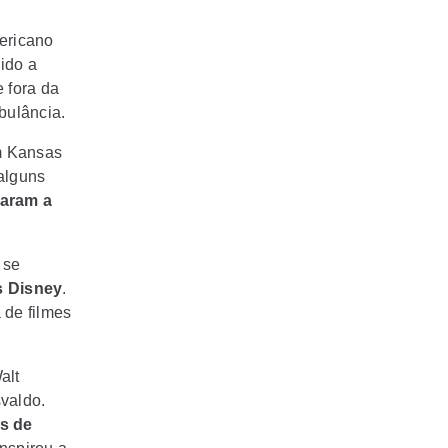
mericano
ido a
e fora da
bulância.
em Kansas
alguns
iaram a
 se
s Disney
.
 de filmes
alt
valdo.
s de