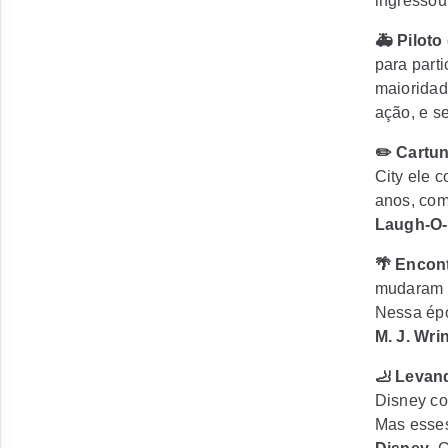
ingresso
🚑 Pilot
para part
maioridad
ação, e s
✏️ Cartu
City ele 
anos, come
Laugh-O
🌴 Encon
mudaram 
Nessa ép
M. J. Wri
🦶 Levan
Disney co
Mas esse