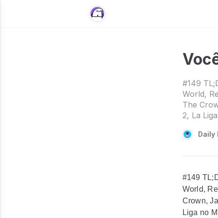
Você
#149 TL;D
World, Re
The Crow
2, La Lig
Daily 
#149 TL;D
World, Re
Crown, Ja
Liga no M