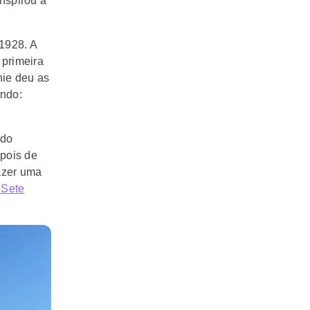
nspirou a
1928. A
 primeira
nie deu as
endo:
ndo
epois de
azer uma
 Sete