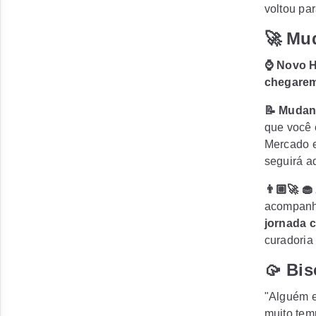
voltou pa
🚀 Mu
⌚ Novo 
chegarem
📝 Mudan
que você 
Mercado e
seguirá aq
👨🏼‍🚀 
acompanh
jornada c
curadoria
🥠 Bis
"Alguém e
muito temp