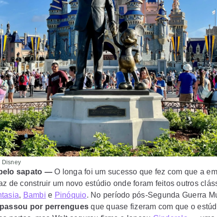
 Disney
 pelo sapato —
O longa foi um sucesso que fez com que a e
az de construir um novo estúdio onde foram feitos outros clás
tasia
,
Bambi
e
Pinóquio
. No período pós-Segunda Guerra Mu
 passou por perrengues
que quase fizeram com que o estúd