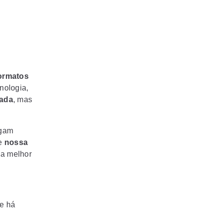
formatos
nologia,
nada
, mas
egam
e
nossa
 a melhor
e há