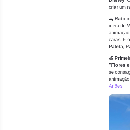
Disney
. 
criar um 
🐀
Rato c
ideia de W
animação
caras. E 
Pateta, P
🍎 Prime
"Flores e
se consag
animação 
Anões
.