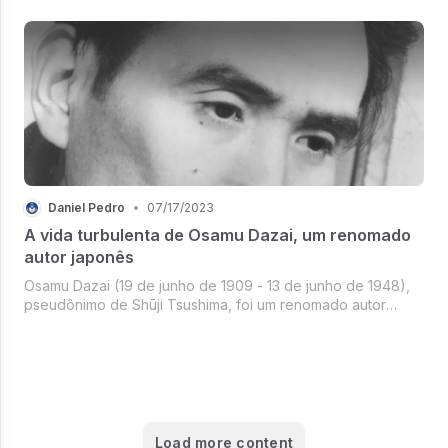
"V de Vingança" e "Watchmen".
Daniel Pedro
•
07/17/2023
A vida turbulenta de Osamu Dazai, um renomado
autor japonês
Osamu Dazai (19 de junho de 1909 - 13 de junho de 1948),
pseudônimo de Shūji Tsushima, foi um renomado autor
japonês, conhecido por suas obras de ficção que
conquistaram grande sucesso. No entanto...
Load more content