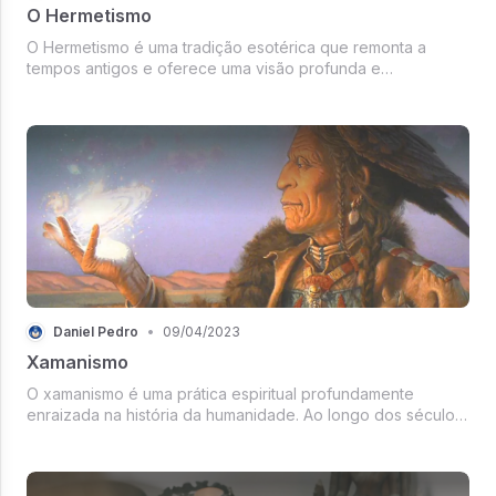
O Hermetismo
O Hermetismo é uma tradição esotérica que remonta a
tempos antigos e oferece uma visão profunda e
abrangente do universo. Baseado nos escritos atribuídos a
Hermes Trismegisto, um lendário sábio...
Daniel Pedro
•
09/04/2023
Xamanismo
O xamanismo é uma prática espiritual profundamente
enraizada na história da humanidade. Ao longo dos séculos,
as tradições xamânicas têm desempenhado um papel
crucial em diversas culturas ao redor...