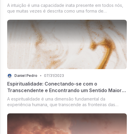
A intuição é uma capacidade inata presente em todos nós,
que muitas vezes é descrita como uma forma de
conhecimento direto e imediato, independente da lógica e
do raciocínio consciente. É uma voz...
Daniel Pedro
•
07/31/2023
Espiritualidade: Conectando-se com o
Transcendente e Encontrando um Sentido Maior
na Vida
A espiritualidade é uma dimensão fundamental da
experiência humana, que transcende as fronteiras das
religiões e crenças específicas. É uma busca inata do ser
humano por significado, propósito...