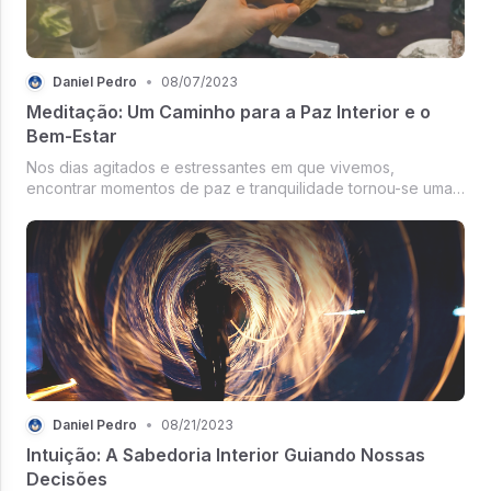
Daniel Pedro
•
08/07/2023
Meditação: Um Caminho para a Paz Interior e o
Bem-Estar
Nos dias agitados e estressantes em que vivemos,
encontrar momentos de paz e tranquilidade tornou-se uma
necessidade crucial para nossa saúde mental e bem-estar.
A meditação tem se mostrado uma...
Daniel Pedro
•
08/21/2023
Intuição: A Sabedoria Interior Guiando Nossas
Decisões