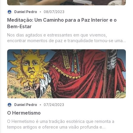
Daniel Pedro
•
08/07/2023
Meditação: Um Caminho para a Paz Interior e o
Bem-Estar
Nos dias agitados e estressantes em que vivemos,
encontrar momentos de paz e tranquilidade tornou-se uma
necessidade crucial para nossa saúde mental e bem-estar.
A meditação tem se mostrado uma...
Daniel Pedro
•
07/24/2023
O Hermetismo
O Hermetismo é uma tradição esotérica que remonta a
tempos antigos e oferece uma visão profunda e
abrangente do universo. Baseado nos escritos atribuídos a