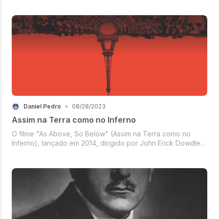
Hermes Trismegisto, um lendário sábio...
Daniel Pedro
•
08/28/2023
Assim na Terra como no Inferno
O filme "As Above, So Below" (Assim na Terra como no
Inferno), lançado em 2014, dirigido por John Erick Dowdle,
é uma obra cinematográfica intrigante que combina
elementos do hermetismo e se inspi...