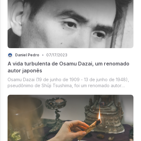
Daniel Pedro
•
07/17/2023
A vida turbulenta de Osamu Dazai, um renomado
autor japonês
Osamu Dazai (19 de junho de 1909 - 13 de junho de 1948),
pseudônimo de Shūji Tsushima, foi um renomado autor
japonês, conhecido por suas obras de ficção que
conquistaram grande sucesso. No entanto...