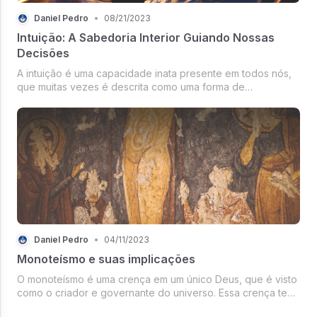
Daniel Pedro
•
08/21/2023
Intuição: A Sabedoria Interior Guiando Nossas
Decisões
A intuição é uma capacidade inata presente em todos nós,
que muitas vezes é descrita como uma forma de
conhecimento direto e imediato, independente da lógica e
do raciocínio consciente. É uma voz...
Daniel Pedro
•
04/11/2023
Monoteísmo e suas implicações
O monoteísmo é uma crença em um único Deus, que é visto
como o criador e governante do universo. Essa crença tem
sido uma das principais características das principais