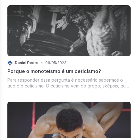
religiões mundiais, como o...
Daniel Pedro
•
06/05/2023
Porque o monoteísmo é um ceticismo?
Para responder essa pergunta é necessário sabermos o
que é o ceticismo. O ceticismo vem do grego, sképsis, que
significa “exame, investigação”. Trata-se de uma escola
filosófica do período...